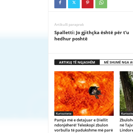
Artikulli paraprak
Spalletti: Jo gjithçka është për t’u
hedhur poshtë
ARTIKUJ TË NGJASHËM
MË SHUMË NGA A
Kuriozitete
Kuriozit
Pamja më e detajuar e Diellit
Zbulohe
ndonjëherë! Teleskopi zbulon
në Tajv
vorbulla të padukshme më parë
Lindor