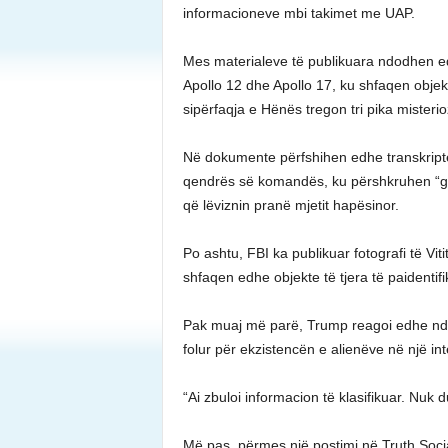
informacioneve mbi takimet me UAP.
Mes materialeve të publikuara ndodhen ed
Apollo 12 dhe Apollo 17, ku shfaqen objek
sipërfaqja e Hënës tregon tri pika misterio
Në dokumente përfshihen edhe transkript
qendrës së komandës, ku përshkruhen “gr
që lëviznin pranë mjetit hapësinor.
Po ashtu, FBI ka publikuar fotografi të Vi
shfaqen edhe objekte të tjera të paidentifi
Pak muaj më parë, Trump reagoi edhe ndaj 
folur për ekzistencën e alienëve në një int
“Ai zbuloi informacion të klasifikuar. Nuk 
Më pas, përmes një postimi në Truth Social