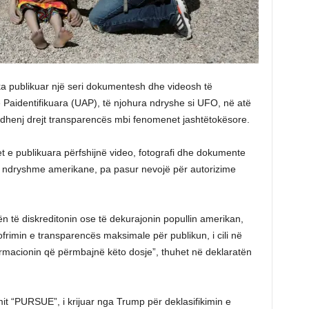
ka publikuar një seri dokumentesh dhe videosh të
Paidentifikuara (UAP), të njohura ndryshe si UFO, në atë
ëdhenj drejt transparencës mbi fenomenet jashtëtokësore.
et e publikuara përfshijnë video, fotografi dhe dokumente
të ndryshme amerikane, pa pasur nevojë për autorizime
n të diskreditonin ose të dekurajonin popullin amerikan,
frimin e transparencës maksimale për publikun, i cili në
rmacionin që përmbajnë këto dosje”, thuhet në deklaratën
it “PURSUE”, i krijuar nga Trump për deklasifikimin e