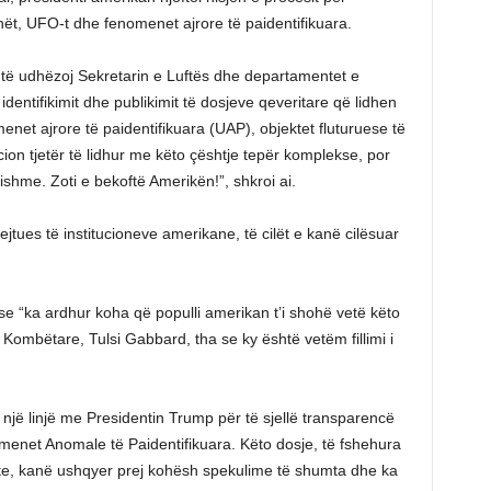
nët, UFO-t dhe fenomenet ajrore të paidentifikuara.
 të udhëzoj Sekretarin e Luftës dhe departamentet e
identifikimit dhe publikimit të dosjeve qeveritare që lidhen
net ajrore të paidentifikuara (UAP), objektet fluturuese të
ion tjetër të lidhur me këto çështje tepër komplekse, por
shme. Zoti e bekoftë Amerikën!”, shkroi ai.
tues të institucioneve amerikane, të cilët e kanë cilësuar
 se “ka ardhur koha që populli amerikan t’i shohë vetë këto
 Kombëtare, Tulsi Gabbard, tha se ky është vetëm fillimi i
 një linjë me Presidentin Trump për të sjellë transparencë
menet Anomale të Paidentifikuara. Këto dosje, të fshehura
ete, kanë ushqyer prej kohësh spekulime të shumta dhe ka