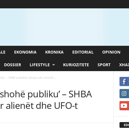
ALE
EKONOMIA
KRONIKA
EDITORIAL
OPINION
DOSSIER
LIFESTYLE
KURIOZITETE
SPORT
XHAX
iku’ – SHBA publikon dosjet për alienët...
i shohë publiku’ – SHBA
r alienët dhe UFO-t
EDI