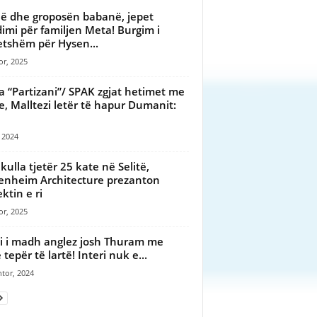
ë dhe groposën babanë, jepet
imi për familjen Meta! Burgim i
etshëm për Hysen...
or, 2025
a “Partizani”/ SPAK zgjat hetimet me
te, Malltezi letër të hapur Dumanit:
, 2024
 kulla tjetër 25 kate në Selitë,
nheim Architecture prezanton
ktin e ri
or, 2025
i i madh anglez josh Thuram me
tepër të lartë! Interi nuk e...
tor, 2024