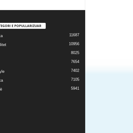
TEGORI E POPULLARIZUAR
11687
ka
10956
itet
8025
7654
7402
yle
7105
ka
5941
ë