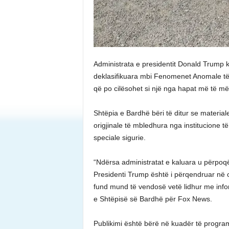
Administrata e presidentit Donald Trump 
deklasifikuara mbi Fenomenet Anomale të 
që po cilësohet si një nga hapat më të m
Shtëpia e Bardhë bëri të ditur se material
origjinale të mbledhura nga institucione 
speciale sigurie.
“Ndërsa administratat e kaluara u përpoqë
Presidenti Trump është i përqendruar në o
fund mund të vendosë vetë lidhur me info
e Shtëpisë së Bardhë për Fox News.
Publikimi është bërë në kuadër të program