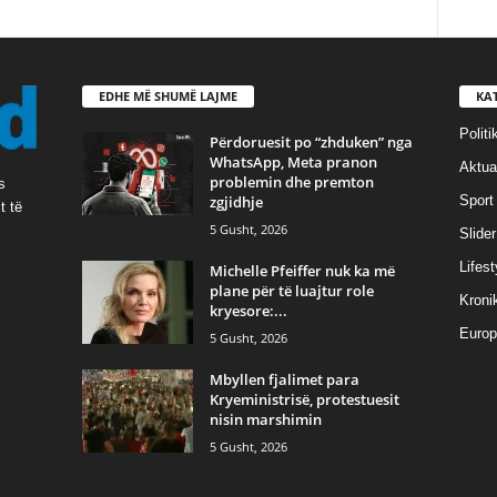
EDHE MË SHUMË LAJME
KA
Politi
Përdoruesit po “zhduken” nga
WhatsApp, Meta pranon
Aktual
problemin dhe premton
s
zgjidhje
Sport
t të
5 Gusht, 2026
Slider
Lifest
Michelle Pfeiffer nuk ka më
plane për të luajtur role
Kroni
kryesore:...
Europ
5 Gusht, 2026
Mbyllen fjalimet para
Kryeministrisë, protestuesit
nisin marshimin
5 Gusht, 2026