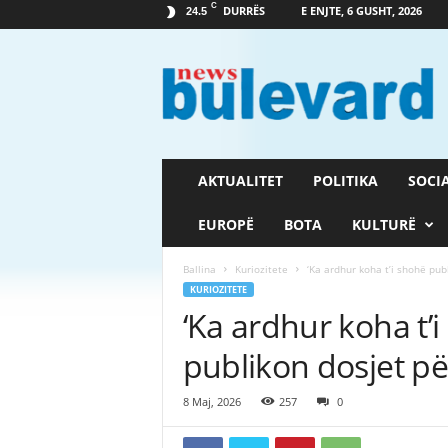
C
DURRËS
E ENJTE, 6 GUSHT, 2026
24.5
G
a
z
e
t
a
B
AKTUALITET
POLITIKA
SOCI
u
l
EUROPË
BOTA
KULTURË
e
v
Ballina
Kuriozitete
‘Ka ardhur koha t’i shohë publ
a
KURIOZITETE
r
‘Ka ardhur koha t’
d
publikon dosjet pë
8 Maj, 2026
257
0