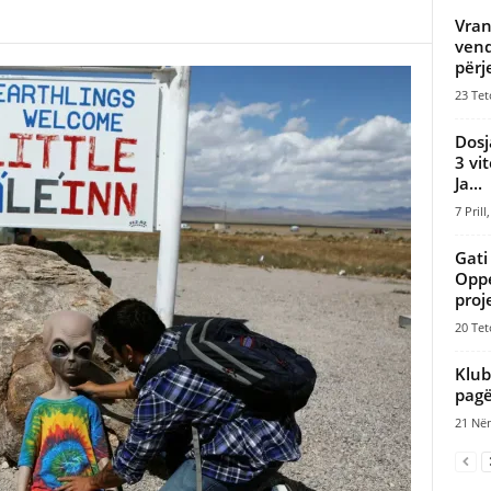
Vran
vend
përj
23 Tet
Dosj
3 vi
Ja...
7 Prill
Gati
Oppe
proje
20 Tet
Klub
pagë 
21 Nën