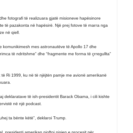
he fotografi të realizuara gjatë misioneve hapësinore
te të pazakonta në hapësirë. Një prej fotove të marra nga
ze në qiell.
e komunikimesh mes astronautëve të Apollo 17 dhe
imca të ndritshme” dhe “fragmente me forma të çrregullta”
tit të Ri 1999, ku në të njëjtën pamje me avionë amerikanë
kuara.
deklaratave të ish-presidentit Barack Obama, i cili kishte
ervistë në një podcast.
duhej ta bënte këtë”, deklaroi Trump.
, presidenti amerikan njoftoi nisjen e procesit për