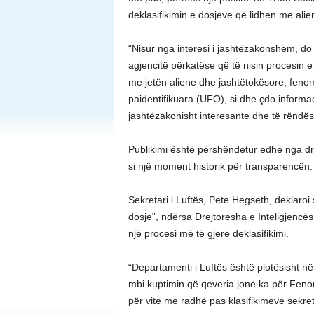
deklasifikimin e dosjeve që lidhen me alie
“Nisur nga interesi i jashtëzakonshëm, do
agjencitë përkatëse që të nisin procesin e 
me jetën aliene dhe jashtëtokësore, fenome
paidentifikuara (UFO), si dhe çdo informac
jashtëzakonisht interesante dhe të rëndësi
Publikimi është përshëndetur edhe nga drej
si një moment historik për transparencën.
Sekretari i Luftës, Pete Hegseth, deklaroi
dosje”, ndërsa Drejtoresha e Inteligjencës
një procesi më të gjerë deklasifikimi.
“Departamenti i Luftës është plotësisht në
mbi kuptimin që qeveria jonë ka për Feno
për vite me radhë pas klasifikimeve sekr