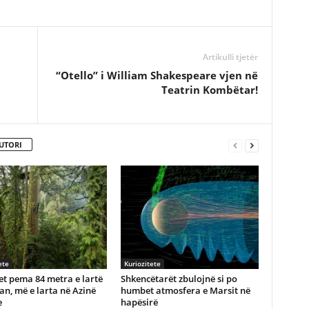
Artikulli tjetër
“Otello” i William Shakespeare vjen në
Teatrin Kombëtar!
UTORI
ete
Kuriozitete
t pema 84 metra e lartë
Shkencëtarët zbulojnë si po
an, më e larta në Azinë
humbet atmosfera e Marsit në
e
hapësirë