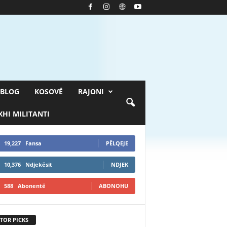
BLOG
KOSOVË
RAJONI
HI MILITANTI
19,227
Fansa
PËLQEJE
10,376
Ndjekësit
NDJEK
588
Abonentë
ABONOHU
TOR PICKS