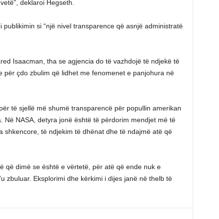
vetë”, deklaroi Hegseth.
oi publikimin si “një nivel transparence që asnjë administratë
ared Isaacman, tha se agjencia do të vazhdojë të ndjekë të
e për çdo zbulim që lidhet me fenomenet e panjohura në
 për të sjellë më shumë transparencë për popullin amerikan
a. Në NASA, detyra jonë është të përdorim mendjet më të
a shkencore, të ndjekim të dhënat dhe të ndajmë atë që
të që dimë se është e vërtetë, për atë që ende nuk e
 zbuluar. Eksplorimi dhe kërkimi i dijes janë në thelb të