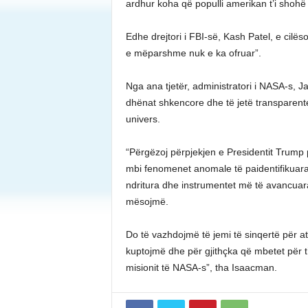
ardhur koha që populli amerikan t’i shohë 
Edhe drejtori i FBI-së, Kash Patel, e cilës
e mëparshme nuk e ka ofruar”.
Nga ana tjetër, administratori i NASA-s, J
dhënat shkencore dhe të jetë transparent
univers.
“Përgëzoj përpjekjen e Presidentit Trump
mbi fenomenet anomale të paidentifikuar
ndritura dhe instrumentet më të avancuar
mësojmë.
Do të vazhdojmë të jemi të sinqertë për a
kuptojmë dhe për gjithçka që mbetet për t’u
misionit të NASA-s”, tha Isaacman.