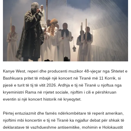
Kanye West, reperi dhe producenti muzikor 48-vjeçar nga Shtetet e
Bashkuara pritet të mbajë një koncert në Tiranë më 11 Korrik, si
pjesë e turit të tij të vitit 2026. Ardhja e tij në Tiranë u njoftua nga
kryeministri Rama në rrjetet sociale, njoftim i cili e përshkruan
eventin si një koncert historik në kryeqytet.
Përtej entuziazmit dhe famës ndërkombëtare të reperit amerikan,
njoftimi mbi koncertin e tij në Tiranë ka ngjallur debat për shkak të
deklaratave të vazhdueshme antisemitike, mohimin e Holokaustit