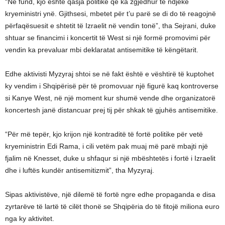
“Në fund, kjo është qasja politike që ka zgjedhur të ndjekë
kryeministri ynë. Gjithsesi, mbetet për t’u parë se di do të reagojnë
përfaqësuesit e shtetit të Izraelit në vendin tonë”, tha Sejrani, duke
shtuar se financimi i koncertit të West si një formë promovimi për
vendin ka prevaluar mbi deklaratat antisemitike të këngëtarit.
Edhe aktivisti Myzyraj shtoi se në fakt është e vështirë të kuptohet
ky vendim i Shqipërisë për të promovuar një figurë kaq kontroverse
si Kanye West, në një moment kur shumë vende dhe organizatorë
koncertesh janë distancuar prej tij për shkak të gjuhës antisemitike.
“Për më tepër, kjo krijon një kontraditë të fortë politike për vetë
kryeministrin Edi Rama, i cili vetëm pak muaj më parë mbajti një
fjalim në Knesset, duke u shfaqur si një mbështetës i fortë i Izraelit
dhe i luftës kundër antisemitizmit”, tha Myzyraj.
Sipas aktivistëve, një dilemë të fortë ngre edhe propaganda e disa
zyrtarëve të lartë të cilët thonë se Shqipëria do të fitojë miliona euro
nga ky aktivitet.