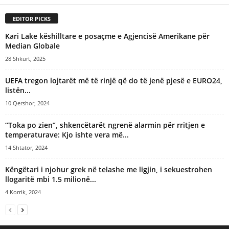
EDITOR PICKS
Kari Lake këshilltare e posaçme e Agjencisë Amerikane për
Median Globale
28 Shkurt, 2025
UEFA tregon lojtarët më të rinjë që do të jenë pjesë e EURO24,
listën...
10 Qershor, 2024
“Toka po zien”, shkencëtarët ngrenë alarmin për rritjen e
temperaturave: Kjo ishte vera më...
14 Shtator, 2024
Këngëtari i njohur grek në telashe me ligjin, i sekuestrohen
llogaritë mbi 1.5 milionë...
4 Korrik, 2024