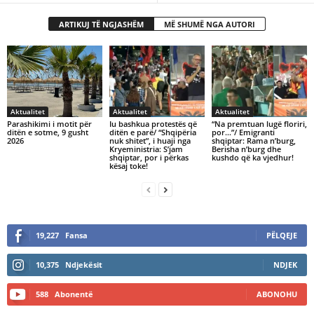
ARTIKUJ TË NGJASHËM
MË SHUMË NGA AUTORI
Aktualitet
Aktualitet
Aktualitet
Parashikimi i motit për
Iu bashkua protestës që
“Na premtuan lugë floriri,
ditën e sotme, 9 gusht
ditën e parë/ “Shqipëria
por…”/ Emigranti
2026
nuk shitet”, i huaji nga
shqiptar: Rama n’burg,
Kryeministria: S’jam
Berisha n’burg dhe
shqiptar, por i përkas
kushdo që ka vjedhur!
kësaj toke!
19,227
Fansa
PËLQEJE
10,375
Ndjekësit
NDJEK
588
Abonentë
ABONOHU