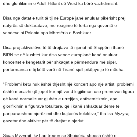
dhe glorifikimin e Adolf Hitlerit që West ka bërë vazhdimisht.
Disa nga datat e turit të tij në Europë janë anuluar pikërisht prej
natyrës së deklaratave, me reagime të forta nga qeveritë e
vendeve si Polonia apo Mbretëria e Bashkuar.
Disa prej aktivistëve të të drejtave të njeriut në Shqipëri i thanë
BIRN se në kushtet kur disa vende europianë kanë anuluar
koncertet e këngëtarit për shkaqet e përmendura më sipër,
performanca e tij këtë verë në Tiranë sjell pikëpyetje të mëdha.
“Problemi këtu nuk është thjesht një koncert apo një artist, problemi
është mesazhi që jepet kur një vend legjitimon ose promovon figura
që kanë normalizuar gjuhën e urrejtjes, antisemitizmin, apo
glorifikimin e figurave totalitare, që i kanë shkaktuar dëme të
pariparueshme njerëzimit dhe kujtesës kolektive,” tha Isa Myzyraj,
gazetar dhe aktivist për të drejtat e njeriut.
Sipas Myzyrajt, ky hap tregon se Shqipëria shpesh është e