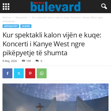
Ballina
Aktualitet
Kur spektakli kalon vijën e kuqe: Koncerti i Kanye West ngre
pikëpyetje...
AKTUALITET
SLIDER
Kur spektakli kalon vijën e kuqe:
Koncerti i Kanye West ngre
pikëpyetje të shumta
8 Maj, 2026
199
0