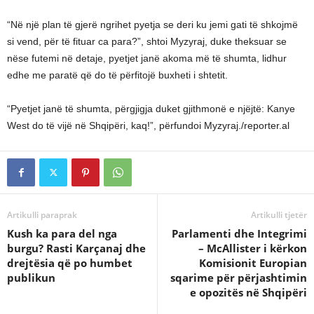
“Në një plan të gjerë ngrihet pyetja se deri ku jemi gati të shkojmë
si vend, për të fituar ca para?”, shtoi Myzyraj, duke theksuar se
nëse futemi në detaje, pyetjet janë akoma më të shumta, lidhur
edhe me paratë që do të përfitojë buxheti i shtetit.
“Pyetjet janë të shumta, përgjigja duket gjithmonë e njëjtë: Kanye
West do të vijë në Shqipëri, kaq!”, përfundoi Myzyraj./reporter.al
Artikulli paraprak
Artikulli tjetër
Kush ka para del nga
Parlamenti dhe Integrimi
burgu? Rasti Karçanaj dhe
– McAllister i kërkon
drejtësia që po humbet
Komisionit Europian
publikun
sqarime për përjashtimin
e opozitës në Shqipëri