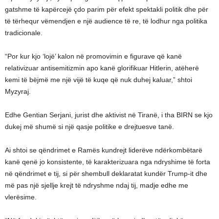
gatshme të kapërcejë çdo parim për efekt spektakli politik dhe për
të tërhequr vëmendjen e një audience të re, të lodhur nga politika
tradicionale.
“Por kur kjo ‘lojë’ kalon në promovimin e figurave që kanë
relativizuar antisemitizmin apo kanë glorifikuar Hitlerin, atëherë
kemi të bëjmë me një vijë të kuqe që nuk duhej kaluar,” shtoi
Myzyraj.
Edhe Gentian Serjani, jurist dhe aktivist në Tiranë, i tha BIRN se kjo
dukej më shumë si një qasje politike e drejtuesve tanë.
Ai shtoi se qëndrimet e Ramës kundrejt liderëve ndërkombëtarë
kanë qenë jo konsistente, të karakterizuara nga ndryshime të forta
në qëndrimet e tij, si për shembull deklaratat kundër Trump-it dhe
më pas një sjellje krejt të ndryshme ndaj tij, madje edhe me
vlerësime.