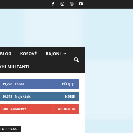
BLOG
KOSOVË
RAJONI
HI MILITANTI
19,228
Fansa
PËLQEJE
10,375
Ndjekësit
NDJEK
588
Abonentë
ABONOHU
TOR PICKS