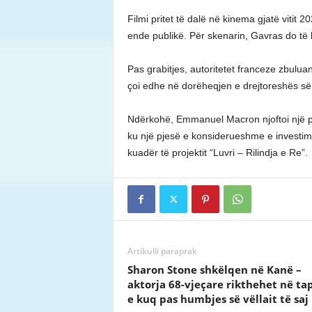
Filmi pritet të dalë në kinema gjatë vitit 
ende publikë. Për skenarin, Gavras do t
Pas grabitjes, autoritetet franceze zbulu
çoi edhe në dorëheqjen e drejtoreshës së
Ndërkohë, Emmanuel Macron njoftoi një p
ku një pjesë e konsiderueshme e investime
kuadër të projektit “Luvri – Rilindja e Re”.
Artikulli paraprak
Sharon Stone shkëlqen në Kanë –
aktorja 68-vjeçare rikthehet në ta
e kuq pas humbjes së vëllait të saj