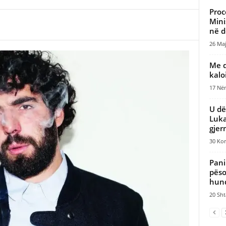
Proc
Mini
në d
26 Maj
Me d
kalo
17 Nën
U dë
Luka
gje
30 Kor
Pani
pëso
hun
20 Sht