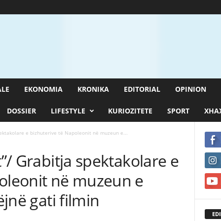
ALE
EKONOMIA
KRONIKA
EDITORIAL
OPINION
DOSSIER
LIFESTYLE
KURIOZITETE
SPORT
XHAX
pektakolare e bizhuterive të Napoleonit në muzeun e...
t”/ Grabitja spektakolare e
poleonit në muzeun e
ëjnë gati filmin
EDI