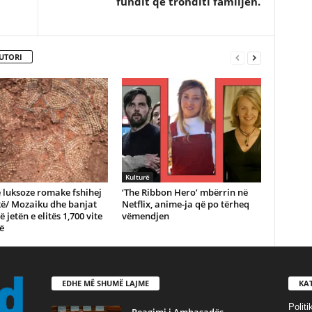
fundit që tronditi familjen.
UTORI
Kulturë
ë luksoze romake fshihej
‘The Ribbon Hero’ mbërrin në
kë/ Mozaiku dhe banjat
Netflix, anime-ja që po tërheq
 jetën e elitës 1,700 vite
vëmendjen
ë
EDHE MË SHUMË LAJME
KA
Politi
​Reagimi i Ambasadës