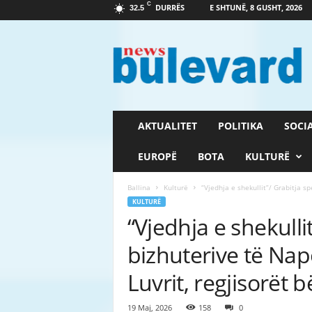
C
DURRËS
E SHTUNË, 8 GUSHT, 2026
32.5
G
a
z
e
t
a
B
AKTUALITET
POLITIKA
SOCI
u
l
EUROPË
BOTA
KULTURË
e
v
Ballina
Kulturë
“Vjedhja e shekullit”/ Grabitja s
a
KULTURË
r
“Vjedhja e shekulli
d
bizhuterive të Na
Luvrit, regjisorët b
19 Maj, 2026
158
0