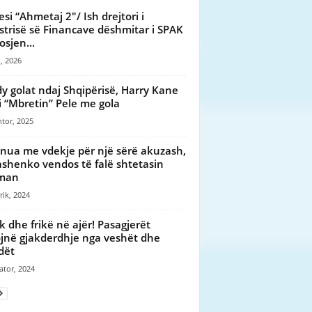
esi “Ahmetaj 2″/ Ish drejtori i
strisë së Financave dëshmitar i SPAK
osjen...
, 2026
y golat ndaj Shqipërisë, Harry Kane
i “Mbretin” Pele me gola
tor, 2025
nua me vdekje për një sërë akuzash,
shenko vendos të falë shtetasin
rman
rik, 2024
k dhe frikë në ajër! Pasagjerët
jnë gjakderdhje nga veshët dhe
dët
ator, 2024