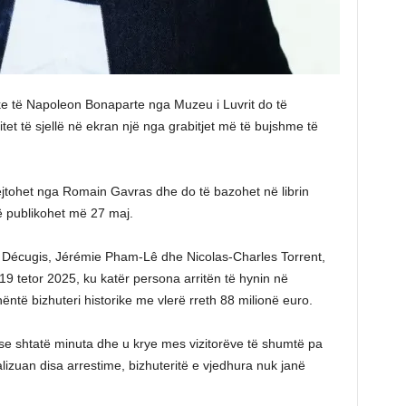
ike të Napoleon Bonaparte nga Muzeu i Luvrit do të
pritet të sjellë në ekran një nga grabitjet më të bujshme të
ejtohet nga Romain Gavras dhe do të bazohet në librin
që publikohet më 27 maj.
el Décugis, Jérémie Pham-Lê dhe Nicolas-Charles Torrent,
19 tetor 2025, ku katër persona arritën të hynin në
ëntë bizhuteri historike me vlerë rreth 88 milionë euro.
se shtatë minuta dhe u krye mes vizitorëve të shumtë pa
alizuan disa arrestime, bizhuteritë e vjedhura nuk janë