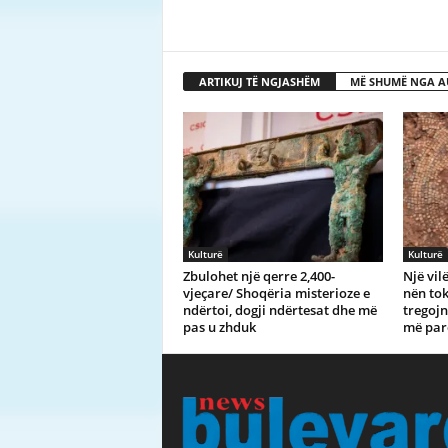
ARTIKUJ TË NGJASHËM
MË SHUMË NGA A
Kulturë
Kulturë
Zbulohet një qerre 2,400-
Një vil
vjeçare/ Shoqëria misterioze e
nën to
ndërtoi, dogji ndërtesat dhe më
tregojnë
pas u zhduk
më par