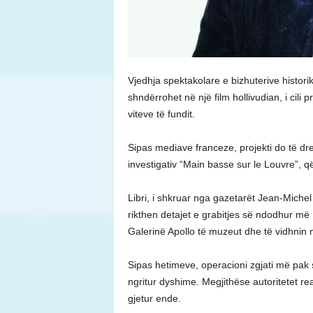
Vjedhja spektakolare e bizhuterive histor
shndërrohet në një film hollivudian, i cili 
viteve të fundit.
Sipas mediave franceze, projekti do të dr
investigativ “Main basse sur le Louvre”, 
Libri, i shkruar nga gazetarët Jean-Mich
rikthen detajet e grabitjes së ndodhur më 
Galerinë Apollo të muzeut dhe të vidhnin n
Sipas hetimeve, operacioni zgjati më pak 
ngritur dyshime. Megjithëse autoritetet re
gjetur ende.