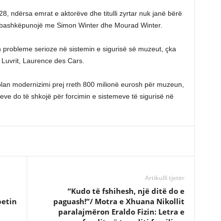
2028, ndërsa emrat e aktorëve dhe titulli zyrtar nuk janë bërë
ë bashkëpunojë me Simon Winter dhe Mourad Winter.
an probleme serioze në sistemin e sigurisë së muzeut, çka
 Luvrit, Laurence des Cars.
lan modernizimi prej rreth 800 milionë eurosh për muzeun,
ve do të shkojë për forcimin e sistemeve të sigurisë në
Artikulli tjetër
“Kudo të fshihesh, një ditë do e
petin
paguash!”/ Motra e Xhuana Nikollit
paralajmëron Eraldo Fizin: Letra e