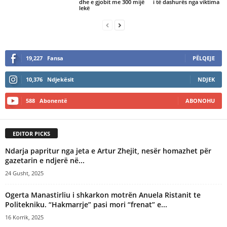
dhe e gjobit me 300 mijë
i të dashurës nga viktima
lekë
19,227
Fansa
PËLQEJE
10,376
Ndjekësit
NDJEK
588
Abonentë
ABONOHU
EDITOR PICKS
Ndarja papritur nga jeta e Artur Zhejit, nesër homazhet për
gazetarin e ndjerë në...
24 Gusht, 2025
Ogerta Manastirliu i shkarkon motrën Anuela Ristanit te
Politekniku. “Hakmarrje” pasi mori “frenat” e...
16 Korrik, 2025