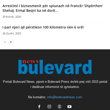
Arrestimi i biznesmenit për spiunazh në Francë/ ‘Shpërthen’
Shehaj: Ermal Beqiri ka në dorë...
29 Korrik, 2026
I pari njeri që përshkon 100 kilometra nën 6 orë!
26 Gusht, 2025
Portali Bulevard News, pjesë e Bulevard Press është prej vitit 2015 portal
i dedikuar informimit të qytetarëve.
Na kontakto:
info@bulevardnews.com