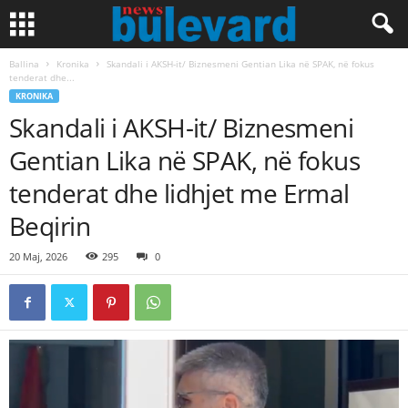
Ballina
Kronika
Skandali i AKSH-it/ Biznesmeni Gentian Lika në SPAK, në fokus
tenderat dhe...
KRONIKA
Skandali i AKSH-it/ Biznesmeni
Gentian Lika në SPAK, në fokus
tenderat dhe lidhjet me Ermal
Beqirin
20 Maj, 2026
295
0