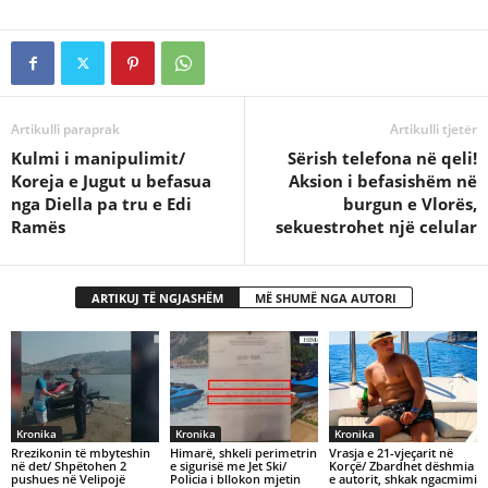
Artikulli paraprak
Artikulli tjetër
Kulmi i manipulimit/
Sërish telefona në qeli!
Koreja e Jugut u befasua
Aksion i befasishëm në
nga Diella pa tru e Edi
burgun e Vlorës,
Ramës
sekuestrohet një celular
ARTIKUJ TË NGJASHËM
MË SHUMË NGA AUTORI
Kronika
Kronika
Kronika
Rrezikonin të mbyteshin
Himarë, shkeli perimetrin
Vrasja e 21-vjeçarit në
në det/ Shpëtohen 2
e sigurisë me Jet Ski/
Korçë/ Zbardhet dëshmia
pushues në Velipojë
Policia i bllokon mjetin
e autorit, shkak ngacmimi