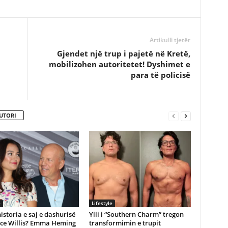
Artikulli tjetër
Gjendet një trup i pajetë në Kretë,
mobilizohen autoritetet! Dyshimet e
para të policisë
UTORI
e
Lifestyle
historia e saj e dashurisë
Ylli i “Southern Charm” tregon
ce Willis? Emma Heming
transformimin e trupit