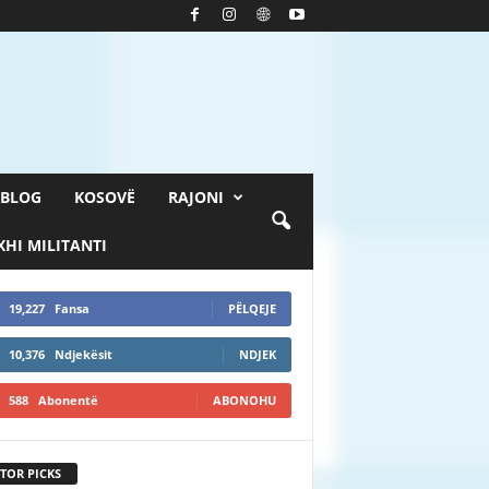
BLOG
KOSOVË
RAJONI
HI MILITANTI
19,227
Fansa
PËLQEJE
10,376
Ndjekësit
NDJEK
588
Abonentë
ABONOHU
TOR PICKS