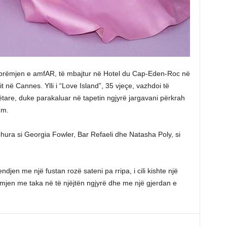
 mbrëmjen e amfAR, të mbajtur në Hotel du Cap-Eden-Roc në
it në Cannes. Ylli i “Love Island”, 35 vjeçe, vazhdoi të
re, duke parakaluar në tapetin ngjyrë jargavani përkrah
um.
ura si Georgia Fowler, Bar Refaeli dhe Natasha Poly, si
jen me një fustan rozë sateni pa rripa, i cili kishte një
amjen me taka në të njëjtën ngjyrë dhe me një gjerdan e