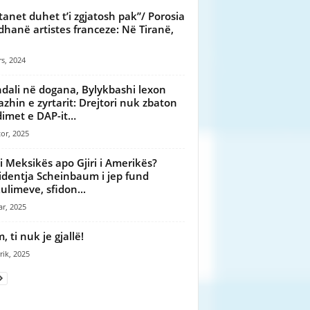
tanet duhet t’i zgjatosh pak”/ Porosia
 dhanë artistes franceze: Në Tiranë,
s, 2024
dali në dogana, Bylykbashi lexon
zhin e zyrtarit: Drejtori nuk zbaton
imet e DAP-it…
or, 2025
i i Meksikës apo Gjiri i Amerikës?
identja Scheinbaum i jep fund
ulimeve, sfidon...
ar, 2025
 ti nuk je gjallë!
rik, 2025