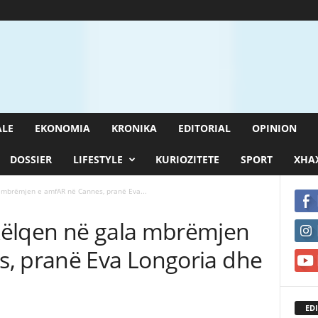
ALE
EKONOMIA
KRONIKA
EDITORIAL
OPINION
DOSSIER
LIFESTYLE
KURIOZITETE
SPORT
XHAX
 mbrëmjen e amfAR në Cannes, pranë Eva...
këlqen në gala mbrëmjen
, pranë Eva Longoria dhe
EDI