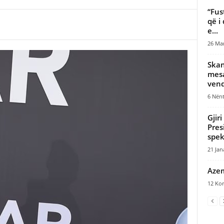
“Fus
që i
e...
26 Mar
Skan
mesa
vend
6 Nënt
Gjir
Pres
spek
21 Jan
Azem,
12 Kor