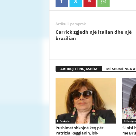
Artikulli paraprak
Carrick zgjedh një italian dhe një
brazilian
ARTIKUJ TË NGJASHËM
MË SHUMË NGA A
Lifestyle
Lifestyl
Pushimet shkojnë keq për
Si nisi 
Patrizia Reggianin, ish-
me Bru