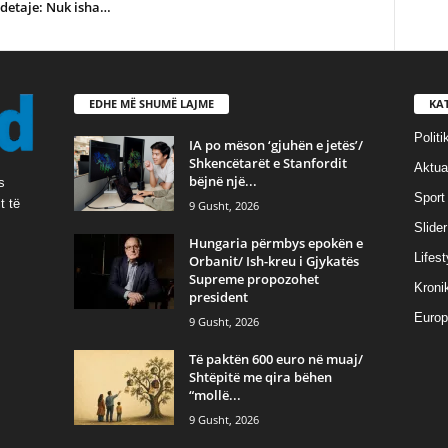
detaje: Nuk isha…
EDHE MË SHUMË LAJME
KA
Politi
IA po mëson ‘gjuhën e jetës’/
Shkencëtarët e Stanfordit
Aktual
bëjnë një...
s
Sport
t të
9 Gusht, 2026
Slider
Hungaria përmbys epokën e
Lifest
Orbanit/ Ish-kreu i Gjykatës
Supreme propozohet
Kroni
president
Europ
9 Gusht, 2026
Të paktën 600 euro në muaj/
Shtëpitë me qira bëhen
“mollë...
9 Gusht, 2026