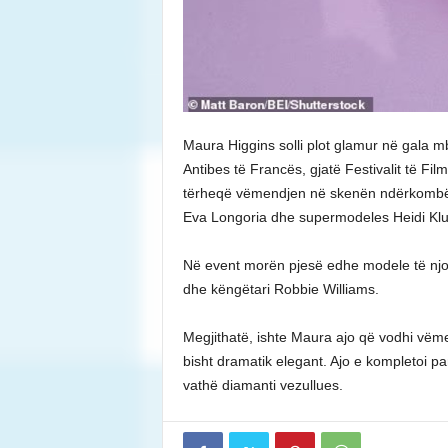
Maura Higgins solli plot glamur në gala
Antibes të Francës, gjatë Festivalit të Film
tërheqë vëmendjen në skenën ndërkombëta
Eva Longoria dhe supermodeles Heidi Kl
Në event morën pjesë edhe modele të njoh
dhe këngëtari Robbie Williams.
Megjithatë, ishte Maura ajo që vodhi vëmend
bisht dramatik elegant. Ajo e kompletoi p
vathë diamanti vezullues.