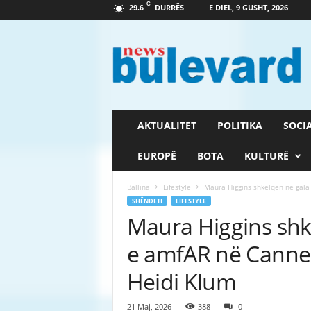
C
DURRËS
E DIEL, 9 GUSHT, 2026
29.6
G
a
z
e
t
a
B
AKTUALITET
POLITIKA
SOCI
u
l
EUROPË
BOTA
KULTURË
e
v
Ballina
Lifestyle
Maura Higgins shkëlqen në gala
a
SHËNDETI
LIFESTYLE
r
Maura Higgins sh
d
e amfAR në Cannes
Heidi Klum
21 Maj, 2026
388
0