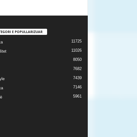
TEGORI E POPULLARIZUAR
11725
ka
11026
itet
8050
7682
7439
yle
7146
ka
5961
ë