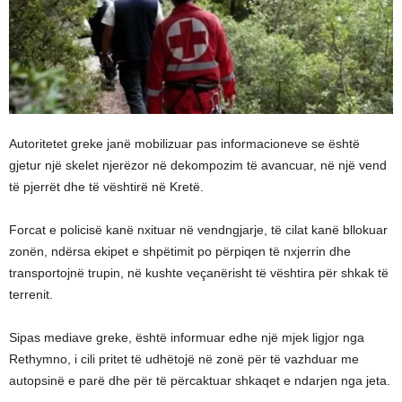
Autoritetet greke janë mobilizuar pas informacioneve se është
gjetur një skelet njerëzor në dekompozim të avancuar, në një vend
të pjerrët dhe të vështirë në Kretë.
Forcat e policisë kanë nxituar në vendngjarje, të cilat kanë bllokuar
zonën, ndërsa ekipet e shpëtimit po përpiqen të nxjerrin dhe
transportojnë trupin, në kushte veçanërisht të vështira për shkak të
terrenit.
Sipas mediave greke, është informuar edhe një mjek ligjor nga
Rethymno, i cili pritet të udhëtojë në zonë për të vazhduar me
autopsinë e parë dhe për të përcaktuar shkaqet e ndarjen nga jeta.