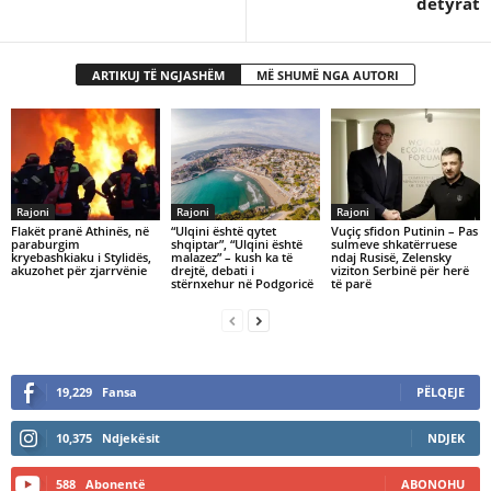
detyrat
ARTIKUJ TË NGJASHËM
MË SHUMË NGA AUTORI
Rajoni
Rajoni
Rajoni
Flakët pranë Athinës, në
​“Ulqini është qytet
Vuçiç sfidon Putinin – Pas
paraburgim
shqiptar”, “Ulqini është
sulmeve shkatërruese
kryebashkiaku i Stylidës,
malazez” – kush ka të
ndaj Rusisë, Zelensky
akuzohet për zjarrvënie
drejtë, debati i
viziton Serbinë për herë
stërnxehur në Podgoricë
të parë
19,229
Fansa
PËLQEJE
10,375
Ndjekësit
NDJEK
588
Abonentë
ABONOHU