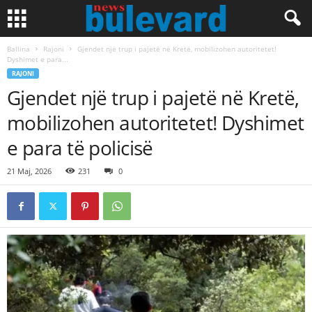
Ballina
Rajoni
Gjendet një trup i pajetë në Kretë, mobilizohen autoritetet!
Dyshimet e para...
RAJONI
Gjendet një trup i pajetë në Kretë,
mobilizohen autoritetet! Dyshimet
e para të policisë
21 Maj, 2026
231
0