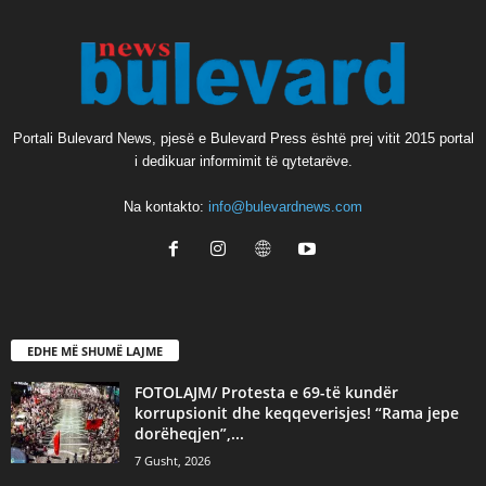
Portali Bulevard News, pjesë e Bulevard Press është prej vitit 2015 portal
i dedikuar informimit të qytetarëve.
Na kontakto:
info@bulevardnews.com
EDHE MË SHUMË LAJME
FOTOLAJM/ Protesta e 69-të kundër
korrupsionit dhe keqqeverisjes! “Rama jepe
dorëheqjen”,...
7 Gusht, 2026