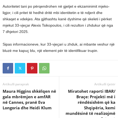
Autoritetet tani po përqendrohen në gjetjet e ekzaminimit mjeko-
ligjor, i cili pritet të hedhë dritë mbi identitetin e të ndjerit dhe
shkaqet e vdekjes. Ata gjithashtu kanë dyshime që skeleti i përket
mjekut 33-vjeçar Alexis Tsikopoulos, i cili rezulton i zhdukur që nga
7 dhjetori 2025.
Sipas informacioneve, kur 33-vjeçari u zhduk, ai mbante veshur një
bluzë me kapuç blu, një element për të identifikuar trupin.
Artikulli paraprak
Artikulli tjetër
Maura Higgins shkëlqen në
Miratohet raporti IBAR/
gala mbrëmjen e amfAR
Braçe: Projekti më i
në Cannes, pranë Eva
rëndësishëm që ka
Longoria dhe Heidi Klum
Shqipëria, kemi
mundësinë të realizojmë