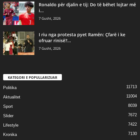
Ronaldo për djalin e tij: Do të bëhet lojtar më
i...
7 Gusht, 2026
I riu nga protesta pyet Ramën: Çfarë i ke
ofruar rinisë?...
7 Gusht, 2026
KATEGORI E POPULLARIZUAR
11713
Politika
11004
Aktualitet
8039
Sport
7672
Slider
7422
Lifestyle
7130
Kronika