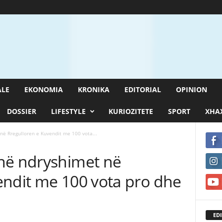
ALE
EKONOMIA
KRONIKA
EDITORIAL
OPINION
DOSSIER
LIFESTYLE
KURIOZITETE
SPORT
XHAX
në Rregulloren e Kuvendit me 100 vota...
në ndryshimet në
endit me 100 vota pro dhe
EDI