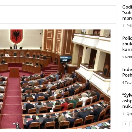
Godi
“sul
mbroj
11 Pril
Poli
zbul
kanab
5 Nënt
Inde
Posh
4 Teto
“Syl
ashp
nuk.
11 Qer