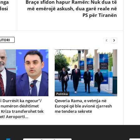
 nga
Braçe sfidon hapur Ramën: Nuk dua të
dosi
më emërojë askush, dua garë reale në
PS për Tiranën
UTORI
Politika
i Durrësit ka ngecur”/
Qeveria Rama, e vetmja në
 i numëron dështimet
Europë që ble avionë zjarresh
Kriza transferohet tek
me tendera sekretë
et! Aeroporti…