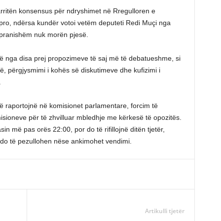
arritën konsensus për ndryshimet në Rregulloren e
 pro, ndërsa kundër votoi vetëm deputeti Redi Muçi nga
 pranishëm nuk morën pjesë.
ë nga disa prej propozimeve të saj më të debatueshme, si
ë, përgjysmimi i kohës së diskutimeve dhe kufizimi i
.
të raportojnë në komisionet parlamentare, forcim të
misioneve për të zhvilluar mbledhje me kërkesë të opozitës.
in më pas orës 22:00, por do të rifillojnë ditën tjetër,
 do të pezullohen nëse ankimohet vendimi.
Artikulli tjetër