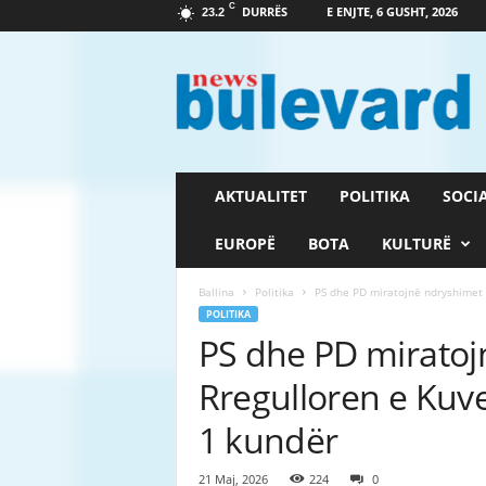
C
DURRËS
E ENJTE, 6 GUSHT, 2026
23.2
G
a
z
e
t
a
B
AKTUALITET
POLITIKA
SOCI
u
l
EUROPË
BOTA
KULTURË
e
v
Ballina
Politika
PS dhe PD miratojnë ndryshimet 
a
POLITIKA
r
PS dhe PD miratoj
d
Rregulloren e Kuv
1 kundër
21 Maj, 2026
224
0