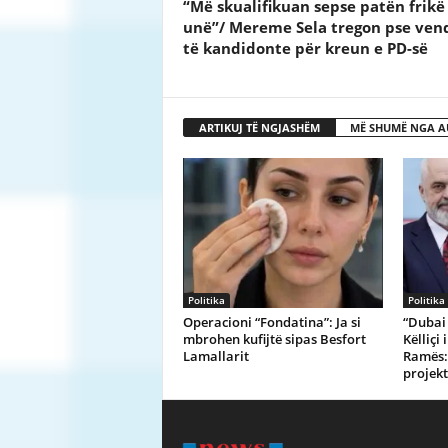
“Më skualifikuan sepse patën frikë
unë”/ Mereme Sela tregon pse ven
të kandidonte për kreun e PD-së
ARTIKUJ TË NGJASHËM
MË SHUMË NGA A
Politika
Politika
Operacioni “Fondatina”: Ja si
“Dubai 
mbrohen kufijtë sipas Besfort
Këlliçi
Lamallarit
Ramës: 
projekt