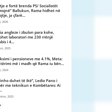
tje e fortë brenda PS/ Socialistët
mojnë” Ballukun, Rama hidhet në
tje, ja çfarë...
l, 2026
cia angleze i zbulon para kohe,
ohet laboratori me 230 rrënjë
is i 4...
or, 2025
ksimi i pensioneve me 4.1%, Meta:
tërimi më i madh që Rama iu bën...
r, 2024
vinho duhet të ikë”, Ledio Pano i
ër me teknikun e Kombëtares: Ai
..
shor, 2025