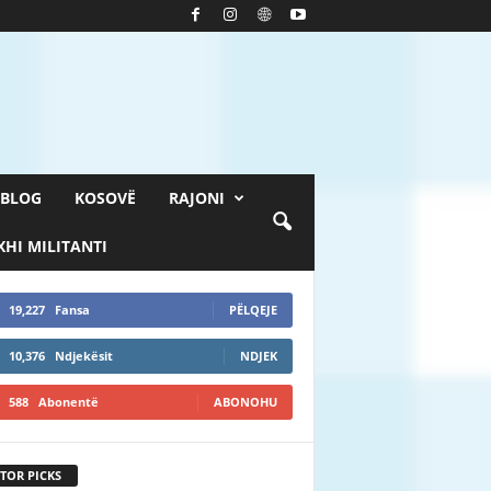
BLOG
KOSOVË
RAJONI
HI MILITANTI
19,227
Fansa
PËLQEJE
10,376
Ndjekësit
NDJEK
588
Abonentë
ABONOHU
TOR PICKS