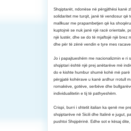
Shqiptarët, ndonëse në përgjithësi kanë zh
solidaritet me turqit, janë të vendosur që
mallkuar me prapambetjen që ka shoqëru
kuptojnë se nuk janë një racë orientale, 
një lustër, dhe se do të mjaftojë një bre
dhe për të zënë vendin e tyre mes racave të
Jo i papajtueshëm me nacionalizmin e ri sh
shqiptari është një prej anëtarëve më indiv
do e kishte humbur shumë kohë më parë id
përgjatë kohërave u kanë ardhur rrotull 
romakëve, gotëve, serbëve dhe bullgarëve 
individualitetin e tij të pathyeshëm.
Crispi, burri i shtetit italian ka qenë me p
shqiptarëve në Sicili dhe Italinë e jugut, p
pushtoi Shqipërinë. Edhe sot e kësaj dite, 