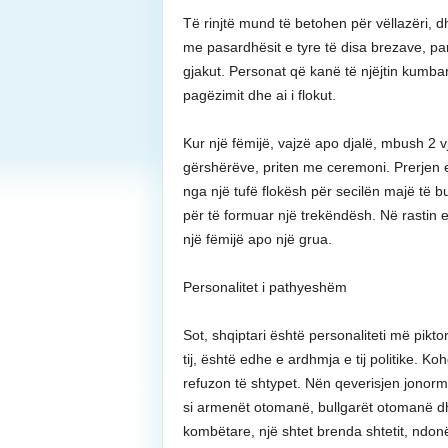
Të rinjtë mund të betohen për vëllazëri, d
me pasardhësit e tyre të disa brezave, par
gjakut. Personat që kanë të njëjtin kumba
pagëzimit dhe ai i flokut.
Kur një fëmijë, vajzë apo djalë, mbush 2 vje
gërshërëve, priten me ceremoni. Prerjen e
nga një tufë flokësh për secilën majë të bu
për të formuar një trekëndësh. Në rastin
një fëmijë apo një grua.
Personalitet i pathyeshëm
Sot, shqiptari është personaliteti më pikt
tij, është edhe e ardhmja e tij politike. K
refuzon të shtypet. Nën qeverisjen jonorm
si armenët otomanë, bullgarët otomanë dh
kombëtare, një shtet brenda shtetit, ndonë