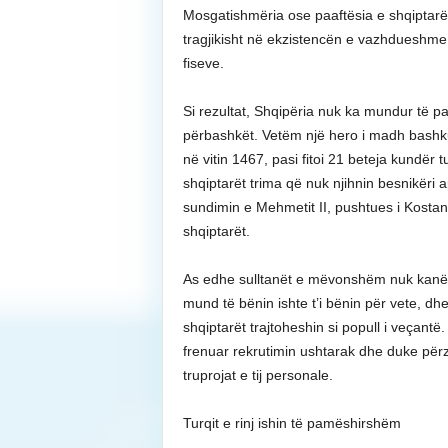
Mosgatishmëria ose paaftësia e shqiptarëve
tragjikisht në ekzistencën e vazhdueshme 
fiseve.
Si rezultat, Shqipëria nuk ka mundur të p
përbashkët. Vetëm një hero i madh bashku
në vitin 1467, pasi fitoi 21 beteja kundër
shqiptarët trima që nuk njihnin besnikëri apo
sundimin e Mehmetit II, pushtues i Kostand
shqiptarët.
As edhe sulltanët e mëvonshëm nuk kanë a
mund të bënin ishte t’i bënin për vete, dhe 
shqiptarët trajtoheshin si popull i veçant
frenuar rekrutimin ushtarak dhe duke përz
truprojat e tij personale.
Turqit e rinj ishin të pamëshirshëm