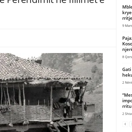
Mble
krye
rrit
9 Mars
Paja
Koso
njerë
8 Qers
Gati
heku
2 Nënt
“Mes
impo
rrit
2 Shta