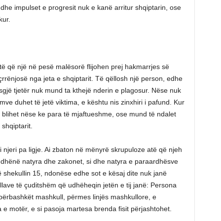
 dhe impulset e progresit nuk e kanë arritur shqiptarin, ose
kur.
etë që një në pesë malësorë flijohen prej hakmarrjes së
rënjosë nga jeta e shqiptarit. Të qëllosh një person, edhe
Asgjë tjetër nuk mund ta kthejë nderin e plagosur. Nëse nuk
rmve duhet të jetë viktima, e kështu nis zinxhiri i pafund. Kur
blihet nëse ke para të mjaftueshme, ose mund të ndalet
 shqiptarit.
i njeri pa ligje. Ai zbaton në mënyrë skrupuloze atë që njeh
në dhënë natyra dhe zakonet, si dhe natyra e paraardhësve
 në shekullin 15, ndonëse edhe sot e kësaj dite nuk janë
llave të çuditshëm që udhëheqin jetën e tij janë: Persona
 përbashkët mashkull, përmes linjës mashkullore, e
la e motër, e si pasoja martesa brenda fisit përjashtohet.