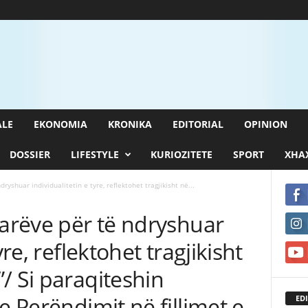
ALE
EKONOMIA
KRONIKA
EDITORIAL
OPINION
DOSSIER
LIFESTYLE
KURIOZITETE
SPORT
XHAX
ryshuar individualitetin e tyre, reflektohet tragjikisht në...
tarëve për të ndryshuar
yre, reflektohet tragjikisht
/ Si paraqiteshin
e Perëndimit në fillimet e
EDI