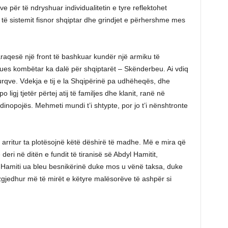
 për të ndryshuar individualitetin e tyre reflektohet
të sistemit fisnor shqiptar dhe grindjet e përhershme mes
araqesë një front të bashkuar kundër një armiku të
es kombëtar ka dalë për shqiptarët – Skënderbeu. Ai vdiq
 turqve. Vdekja e tij e la Shqipërinë pa udhëheqës, dhe
 ligj tjetër përtej atij të familjes dhe klanit, ranë në
inopojës. Mehmeti mundi t’i shtypte, por jo t’i nënshtronte
rritur ta plotësojnë këtë dëshirë të madhe. Më e mira që
deri në ditën e fundit të tiranisë së Abdyl Hamitit,
ë. Hamiti ua bleu besnikërinë duke mos u vënë taksa, duke
gjedhur më të mirët e këtyre malësorëve të ashpër si