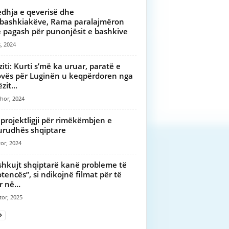
dhja e qeverisë dhe
bashkiakëve, Rama paralajmëron
je pagash për punonjësit e bashkive
, 2024
ziti: Kurti s’më ka uruar, paratë e
vës për Luginën u keqpërdoren nga
zit...
hor, 2024
 projektligji për rimëkëmbjen e
rudhës shqiptare
or, 2024
hkujt shqiptarë kanë probleme të
tencës”, si ndikojnë filmat për të
ur në…
tor, 2025