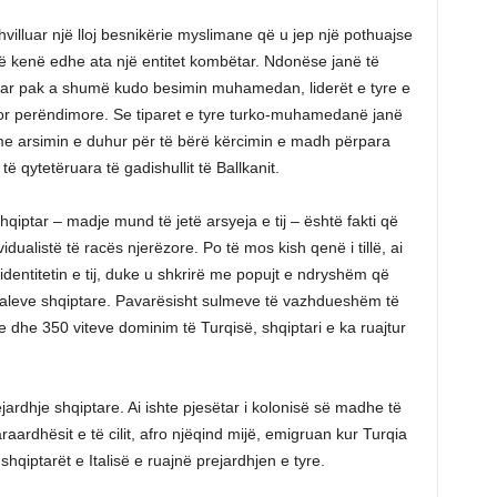
villuar një lloj besnikërie myslimane që u jep një pothuajse
 të kenë edhe ata një entitet kombëtar. Ndonëse janë të
ar pak a shumë kudo besimin muhamedan, liderët e tyre e
por perëndimore. Se tiparet e tyre turko-muhamedanë janë
z me arsimin e duhur për të bërë kërcimin e madh përpara
 qytetëruara të gadishullit të Ballkanit.
qiptar – madje mund të jetë arsyeja e tij – është fakti që
idualistë të racës njerëzore. Po të mos kish qenë i tillë, ai
entitetin e tij, duke u shkrirë me popujt e ndryshëm që
maleve shqiptare. Pavarësisht sulmeve të vazhdueshëm të
dhe 350 viteve dominim të Turqisë, shqiptari e ka ruajtur
rejardhje shqiptare. Ai ishte pjesëtar i kolonisë së madhe të
araardhësit e të cilit, afro njëqind mijë, emigruan kur Turqia
shqiptarët e Italisë e ruajnë prejardhjen e tyre.