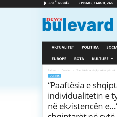
C
DURRËS
E PREMTE, 7 GUSHT, 2026
27.8
G
a
z
e
t
a
B
AKTUALITET
POLITIKA
SOCI
u
l
EUROPË
BOTA
KULTURË
e
v
Ballina
Dossier
“Paaftësia e shqiptarëve për të nd
a
DOSSIER
r
“Paaftësia e shqip
d
individualitetin e t
në ekzistencën e…”
shqiptarët në sytë 