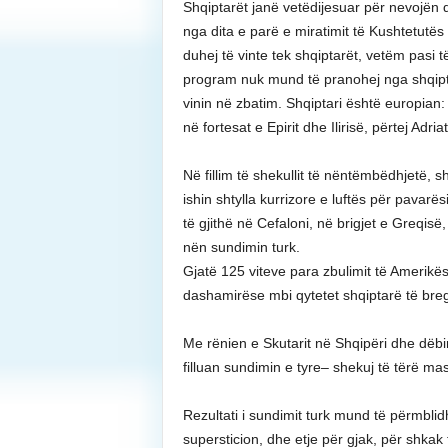
Shqiptarët janë vetëdijesuar për nevojën 
nga dita e parë e miratimit të Kushtetutës 
duhej të vinte tek shqiptarët, vetëm pasi
program nuk mund të pranohej nga shqiptarë
vinin në zbatim. Shqiptari është europian:
në fortesat e Epirit dhe Ilirisë, përtej Adri
Në fillim të shekullit të nëntëmbëdhjetë, s
ishin shtylla kurrizore e luftës për pava
të gjithë në Cefaloni, në brigjet e Greqisë
nën sundimin turk.
Gjatë 125 viteve para zbulimit të Amerikë
dashamirëse mbi qytetet shqiptarë të breg
Me rënien e Skutarit në Shqipëri dhe dëbim
filluan sundimin e tyre– shekuj të tërë mas
Rezultati i sundimit turk mund të përmblid
supersticion, dhe etje për gjak, për shkak 