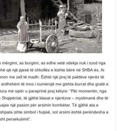
as mërgimi, as burgimi, as edhe vetë vdekja nuk i tund nga
oshë që një pjesë të shkollës e kishte bërë në SHBA-ës. Ai
punon me zell të madh. Është një prej të paktëve njerëz të
 i ardhshëm të mos i numërojë me gishta burrat dhe gratë e
dura më sipër u paraprinë prej këtyre: “Për momentin, nga
 Shqipërisë, të gjithë klasat e njerëzve – myslimanë dhe të
uajse një pasion për arsimin kombëtar. Të gjithë ata e
shpata ishte simbol i fuqisë, sot arsimi është perëndesha e
ht persekutimit”.