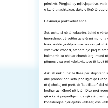
primitivë. Përgjatë dy mijëvjeçarëve, valët
e kanë anashkaluar, duke e lënë të papre
Hakmarrja praktikohet ende
Sot, ashtu si në të kaluarën, është e vërt
tmerrshme, që vetëm qytetërimi mund ta çr
tinëz, është çështje e marrjes së gjakut. 
vritet vetë vrasësi, atëherë një prej të afë
hakmarrja ka shkuar shumë larg, mund të 
përmes disa prej kolektiviteteve të kodit të
Askush nuk duhet të flasë për shqiptarin s
dhe pranon: por, këta janë ligjet që i ka
të tij shekuj më parë, të “kodifikuar” disi
hedhur asnjëherë në letër. Disa prej rregu
që e kanë prejardhjen nga një stërgjysh i
konsiderojnë njëri-tjetrin vëllezër, ose vël