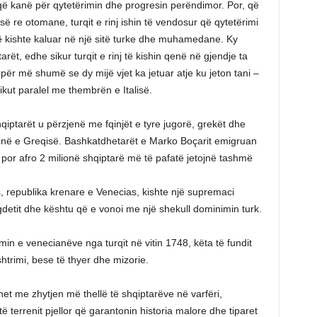
që kanë për qytetërimin dhe progresin perëndimor. Por, që
së re otomane, turqit e rinj ishin të vendosur që qytetërimi
 të kishte kaluar në një sitë turke dhe muhamedane. Ky
t, edhe sikur turqit e rinj të kishin qenë në gjendje ta
 për më shumë se dy mijë vjet ka jetuar atje ku jeton tani –
atikut paralel me thembrën e Italisë.
hqiptarët u përzjenë me fqinjët e tyre jugorë, grekët dhe
rësinë e Greqisë. Bashkatdhetarët e Marko Boçarit emigruan
, por afro 2 milionë shqiptarë më të pafatë jetojnë tashmë
s, republika krenare e Venecias, kishte një supremaci
detit dhe kështu që e vonoi me një shekull dominimin turk.
in e venecianëve nga turqit në vitin 1748, këta të fundit
htrimi, bese të thyer dhe mizorie.
het me zhytjen më thellë të shqiptarëve në varfëri,
të terrenit pjellor që garantonin historia malore dhe tiparet