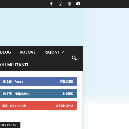
BLOG
KOSOVË
RAJONI
HI MILITANTI
19,229
Fansa
PËLQEJE
10,375
Ndjekësit
NDJEK
588
Abonentë
ABONOHU
TOR PICKS