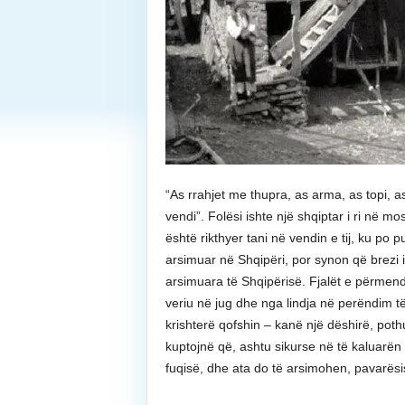
“As rrahjet me thupra, as arma, as topi, 
vendi”. Folësi ishte një shqiptar i ri në m
është rikthyer tani në vendin e tij, ku po 
arsimuar në Shqipëri, por synon që brezi
arsimuara të Shqipërisë. Fjalët e përmen
veriu në jug dhe nga lindja në perëndim të
krishterë qofshin – kanë një dëshirë, poth
kuptojnë që, ashtu sikurse në të kaluarën 
fuqisë, dhe ata do të arsimohen, pavarësis