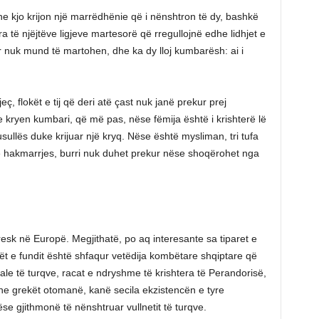
he kjo krijon një marrëdhënie që i nënshtron të dy, bashkë
a të njëjtëve ligjeve martesorë që rregullojnë edhe lidhjet e
r nuk mund të martohen, dhe ka dy lloj kumbarësh: ai i
ç, flokët e tij që deri atë çast nuk janë prekur prej
 kryen kumbari, që më pas, nëse fëmija është i krishterë lë
sullës duke krijuar një kryq. Nëse është mysliman, tri tufa
 e hakmarrjes, burri nuk duhet prekur nëse shoqërohet nga
oresk në Europë. Megjithatë, po aq interesante sa tiparet e
ohët e fundit është shfaqur vetëdija kombëtare shqiptare që
ale të turqve, racat e ndryshme të krishtera të Perandorisë,
e grekët otomanë, kanë secila ekzistencën e tyre
se gjithmonë të nënshtruar vullnetit të turqve.