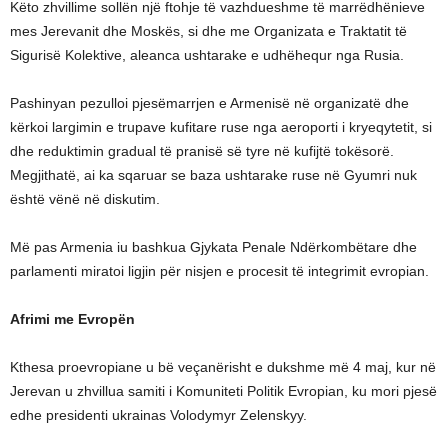
Këto zhvillime sollën një ftohje të vazhdueshme të marrëdhënieve
mes Jerevanit dhe Moskës, si dhe me Organizata e Traktatit të
Sigurisë Kolektive, aleanca ushtarake e udhëhequr nga Rusia.
Pashinyan pezulloi pjesëmarrjen e Armenisë në organizatë dhe
kërkoi largimin e trupave kufitare ruse nga aeroporti i kryeqytetit, si
dhe reduktimin gradual të pranisë së tyre në kufijtë tokësorë.
Megjithatë, ai ka sqaruar se baza ushtarake ruse në Gyumri nuk
është vënë në diskutim.
Më pas Armenia iu bashkua Gjykata Penale Ndërkombëtare dhe
parlamenti miratoi ligjin për nisjen e procesit të integrimit evropian.
Afrimi me Evropën
Kthesa proevropiane u bë veçanërisht e dukshme më 4 maj, kur në
Jerevan u zhvillua samiti i Komuniteti Politik Evropian, ku mori pjesë
edhe presidenti ukrainas Volodymyr Zelenskyy.