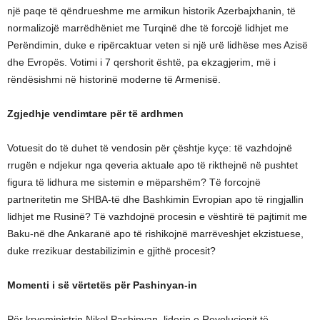
një paqe të qëndrueshme me armikun historik Azerbajxhanin, të
normalizojë marrëdhëniet me Turqinë dhe të forcojë lidhjet me
Perëndimin, duke e ripërcaktuar veten si një urë lidhëse mes Azisë
dhe Evropës. Votimi i 7 qershorit është, pa ekzagjerim, më i
rëndësishmi në historinë moderne të Armenisë.
Zgjedhje vendimtare për të ardhmen
Votuesit do të duhet të vendosin për çështje kyçe: të vazhdojnë
rrugën e ndjekur nga qeveria aktuale apo të rikthejnë në pushtet
figura të lidhura me sistemin e mëparshëm? Të forcojnë
partneritetin me SHBA-të dhe Bashkimin Evropian apo të ringjallin
lidhjet me Rusinë? Të vazhdojnë procesin e vështirë të pajtimit me
Baku-në dhe Ankaranë apo të rishikojnë marrëveshjet ekzistuese,
duke rrezikuar destabilizimin e gjithë procesit?
Momenti i së vërtetës për Pashinyan-in
Për kryeministrin Nikol Pashinyan, liderin e Revolucionit të