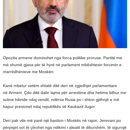
Opozita armene dominohet nga forca politike proruse. Partitë me
më shumë gjasa për të hyrë në parlament mbështesin forcimin e
marrëdhënieve me Moskën.
Kanë mbetur vetëm shtatë ditë deri në zgjedhjet parlamentare
në Armeni. Çdo ditë dalin lajme për arrestime dhe hetime lidhur me
sulme hibride ndaj vendit, ndërsa Rusia po i shton gjithnjë e më
hapur presionet ndaj republikës së Kaukazit Jugor.
Deri pak vite më parë një bastion i Moskës në rajon, Jerevani po
përpiqet sot të çlirohet nga ndikimi i aleatit të dikurshëm, të sigurojë