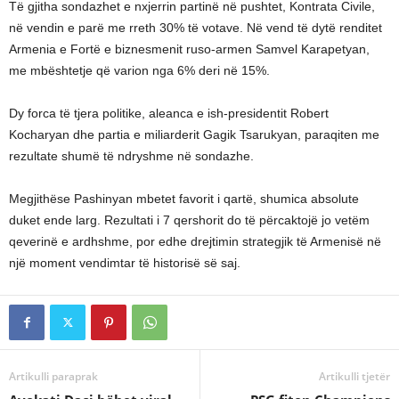
Të gjitha sondazhet e nxjerrin partinë në pushtet, Kontrata Civile,
në vendin e parë me rreth 30% të votave. Në vend të dytë renditet
Armenia e Fortë e biznesmenit ruso-armen Samvel Karapetyan,
me mbështetje që varion nga 6% deri në 15%.
Dy forca të tjera politike, aleanca e ish-presidentit Robert
Kocharyan dhe partia e miliarderit Gagik Tsarukyan, paraqiten me
rezultate shumë të ndryshme në sondazhe.
Megjithëse Pashinyan mbetet favorit i qartë, shumica absolute
duket ende larg. Rezultati i 7 qershorit do të përcaktojë jo vetëm
qeverinë e ardhshme, por edhe drejtimin strategjik të Armenisë në
një moment vendimtar të historisë së saj.
Artikulli paraprak
Artikulli tjetër