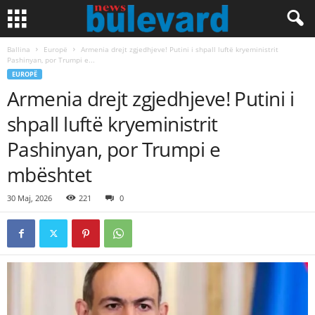
Ballina
Europë
Armenia drejt zgjedhjeve! Putini i shpall luftë kryeministrit
Pashinyan, por Trumpi e...
EUROPË
Armenia drejt zgjedhjeve! Putini i
shpall luftë kryeministrit
Pashinyan, por Trumpi e
mbështet
30 Maj, 2026
221
0