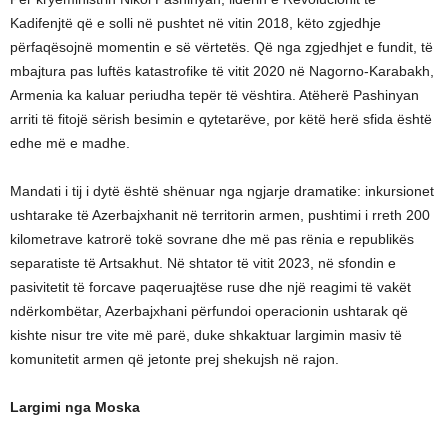
Kadifenjtë që e solli në pushtet në vitin 2018, këto zgjedhje
përfaqësojnë momentin e së vërtetës. Që nga zgjedhjet e fundit, të
mbajtura pas luftës katastrofike të vitit 2020 në Nagorno-Karabakh,
Armenia ka kaluar periudha tepër të vështira. Atëherë Pashinyan
arriti të fitojë sërish besimin e qytetarëve, por këtë herë sfida është
edhe më e madhe.
Mandati i tij i dytë është shënuar nga ngjarje dramatike: inkursionet
ushtarake të Azerbajxhanit në territorin armen, pushtimi i rreth 200
kilometrave katrorë tokë sovrane dhe më pas rënia e republikës
separatiste të Artsakhut. Në shtator të vitit 2023, në sfondin e
pasivitetit të forcave paqeruajtëse ruse dhe një reagimi të vakët
ndërkombëtar, Azerbajxhani përfundoi operacionin ushtarak që
kishte nisur tre vite më parë, duke shkaktuar largimin masiv të
komunitetit armen që jetonte prej shekujsh në rajon.
Largimi nga Moska