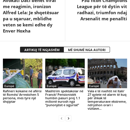
Avokati Daci bëhet viral
PSG fiton Champions
me reagimin, ironizon
League për të dytin vit
Alfred Lela: Je shqetësuar
radhazi, triumfon ndaj
pa u sqaruar, mblidhe
Arsenalit me penallti
veten se kemi edhe dy
Enver Hoxha
ARTIKUJ TË NGJASHËM
MË SHUMË NGA AUTORI
Europë
Europë
Europë
Rafineri kokaine në afërsi
Mashtrim spektakolar në
Vala e të nxehtit në Itali/
të Romës/ Arrestohen 5
Francë/ Pensionistët
27 qytete në alarm të kuq
persona, mes tyre një
humbin pasuri prej 1.1
për shkak të
shqiptar
milionë eurosh nga
temperaturave ekstreme,
“punonjësit e sigurisë”
ndryshon orari i
vizitave…