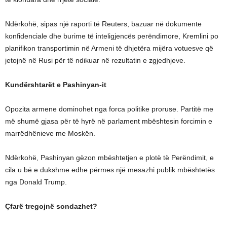
Ndërkohë, sipas një raporti të Reuters, bazuar në dokumente
konfidenciale dhe burime të inteligjencës perëndimore, Kremlini po
planifikon transportimin në Armeni të dhjetëra mijëra votuesve që
jetojnë në Rusi për të ndikuar në rezultatin e zgjedhjeve.
Kundërshtarët e Pashinyan-it
Opozita armene dominohet nga forca politike proruse. Partitë me
më shumë gjasa për të hyrë në parlament mbështesin forcimin e
marrëdhënieve me Moskën.
Ndërkohë, Pashinyan gëzon mbështetjen e plotë të Perëndimit, e
cila u bë e dukshme edhe përmes një mesazhi publik mbështetës
nga Donald Trump.
Çfarë tregojnë sondazhet?