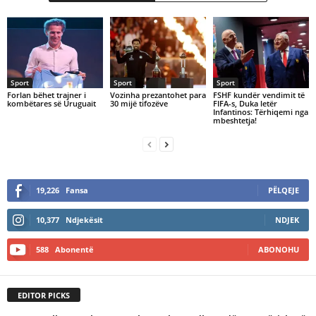
Sport
Sport
Sport
Forlan bëhet trajner i
Vozinha prezantohet para
FSHF kundër vendimit të
kombëtares së Uruguait
30 mijë tifozëve
FIFA-s, Duka letër
Infantinos: Tërhiqemi nga
mbeshtetja!
19,226
Fansa
PËLQEJE
10,377
Ndjekësit
NDJEK
588
Abonentë
ABONOHU
EDITOR PICKS