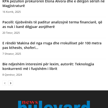
KPA pezullon prokuroren Elona Alvora dhe e dërgon sërish në
Magjistraturë
16 Korrik, 2025
Pacolli: Gjobvënës të paditur analizojnë terma financiarë, që
as nuk i kanë dëgjuar asnjëherë
20 Tetor, 2025
E rëndë/ Makina del nga rruga dhe rrokulliset për 100 metra
pas kthesës, shoferi...
7 Shtator, 2025
​Bie ndjeshëm interesimi për lexim, autorët: Teknologjia
konkurrenti më i fuqishëm i librit
8 Qershor, 2024