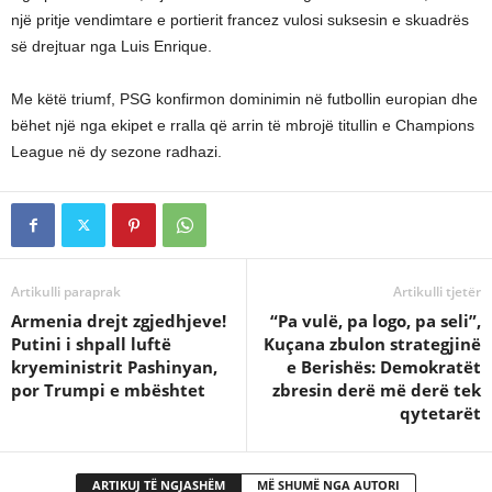
një pritje vendimtare e portierit francez vulosi suksesin e skuadrës
së drejtuar nga Luis Enrique.
Me këtë triumf, PSG konfirmon dominimin në futbollin europian dhe
bëhet një nga ekipet e rralla që arrin të mbrojë titullin e Champions
League në dy sezone radhazi.
Artikulli paraprak
Artikulli tjetër
Armenia drejt zgjedhjeve!
“Pa vulë, pa logo, pa seli”,
Putini i shpall luftë
Kuçana zbulon strategjinë
kryeministrit Pashinyan,
e Berishës: Demokratët
por Trumpi e mbështet
zbresin derë më derë tek
qytetarët
ARTIKUJ TË NGJASHËM
MË SHUMË NGA AUTORI