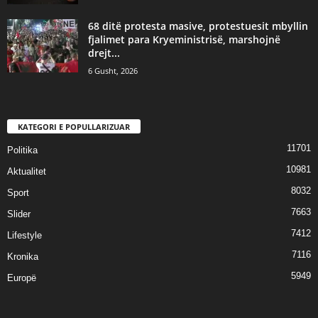
68 ditë protesta masive, protestuesit mbyllin
fjalimet para Kryeministrisë, marshojnë
drejt...
6 Gusht, 2026
KATEGORI E POPULLARIZUAR
11701
Politika
10981
Aktualitet
8032
Sport
7663
Slider
7412
Lifestyle
7116
Kronika
5949
Europë