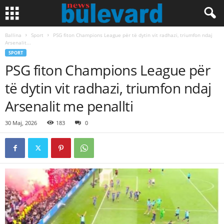
Ballina
Sport
PSG fiton Champions League për të dytin vit radhazi, triumfon ndaj
Arsenalit...
SPORT
PSG fiton Champions League për
të dytin vit radhazi, triumfon ndaj
Arsenalit me penallti
30 Maj, 2026
183
0