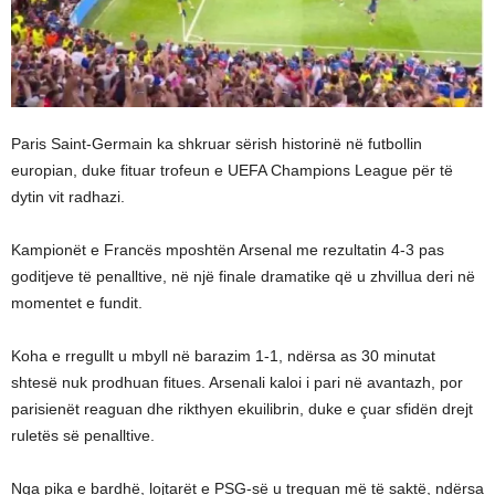
Paris Saint-Germain ka shkruar sërish historinë në futbollin
europian, duke fituar trofeun e UEFA Champions League për të
dytin vit radhazi.
Kampionët e Francës mposhtën Arsenal me rezultatin 4-3 pas
goditjeve të penalltive, në një finale dramatike që u zhvillua deri në
momentet e fundit.
Koha e rregullt u mbyll në barazim 1-1, ndërsa as 30 minutat
shtesë nuk prodhuan fitues. Arsenali kaloi i pari në avantazh, por
parisienët reaguan dhe rikthyen ekuilibrin, duke e çuar sfidën drejt
ruletës së penalltive.
Nga pika e bardhë, lojtarët e PSG-së u treguan më të saktë, ndërsa