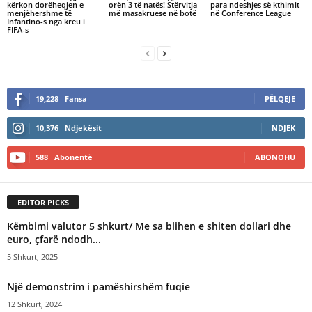
kërkon dorëheqjen e
orën 3 të natës! Stërvitja
para ndeshjes së kthimit
menjëhershme të
më masakruese në botë
në Conference League
Infantino-s nga kreu i
FIFA-s
19,228
Fansa
PËLQEJE
10,376
Ndjekësit
NDJEK
588
Abonentë
ABONOHU
EDITOR PICKS
Këmbimi valutor 5 shkurt/ Me sa blihen e shiten dollari dhe
euro, çfarë ndodh...
5 Shkurt, 2025
Një demonstrim i pamëshirshëm fuqie
12 Shkurt, 2024