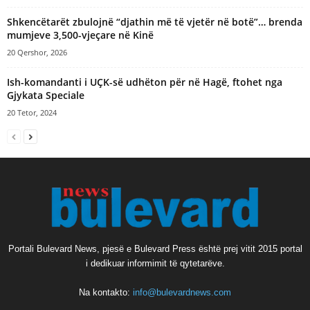
Shkencëtarët zbulojnë “djathin më të vjetër në botë”… brenda
mumjeve 3,500-vjeçare në Kinë
20 Qershor, 2026
Ish-komandanti i UÇK-së udhëton për në Hagë, ftohet nga
Gjykata Speciale
20 Tetor, 2024
Portali Bulevard News, pjesë e Bulevard Press është prej vitit 2015 portal
i dedikuar informimit të qytetarëve.
Na kontakto:
info@bulevardnews.com