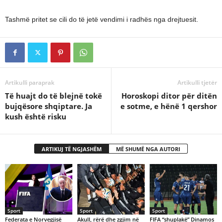
Tashmë pritet se cili do të jetë vendimi i radhës nga drejtuesit.
Artikulli paraprak
Artikulli tjetër
Të huajt do të blejnë tokë
Horoskopi ditor për ditën
bujqësore shqiptare. Ja
e sotme, e hënë 1 qershor
kush është risku
ARTIKUJ TË NGJASHËM
MË SHUMË NGA AUTORI
Sport
Sport
Sport
Federata e Norvegjisë
Akull, rërë dhe zgjim në
FIFA “shuplakë” Dinamos