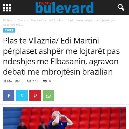
Ballina
Sport
Plas te Vllaznia/ Edi Martini përplaset ashpër me lojtarët pas
ndeshjes me...
SPORT
Plas te Vllaznia/ Edi Martini
përplaset ashpër me lojtarët pas
ndeshjes me Elbasanin, agravon
debati me mbrojtësin brazilian
31 Maj, 2026
278
0