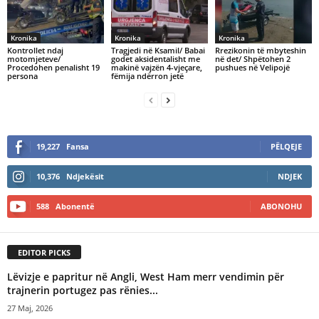
Kronika
Kronika
Kronika
Kontrollet ndaj
Tragjedi në Ksamil/ Babai
Rrezikonin të mbyteshin
motomjeteve/
godet aksidentalisht me
në det/ Shpëtohen 2
Procedohen penalisht 19
makinë vajzën 4-vjeçare,
pushues në Velipojë
persona
fëmija ndërron jetë
19,227
Fansa
PËLQEJE
10,376
Ndjekësit
NDJEK
588
Abonentë
ABONOHU
EDITOR PICKS
Lëvizje e papritur në Angli, West Ham merr vendimin për
trajnerin portugez pas rënies...
27 Maj, 2026