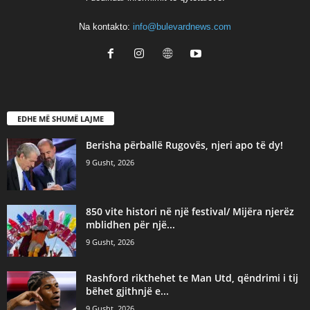
Na kontakto:
info@bulevardnews.com
EDHE MË SHUMË LAJME
Berisha përballë Rugovës, njeri apo të dy!
9 Gusht, 2026
850 vite histori në një festival/ Mijëra njerëz
mblidhen për një...
9 Gusht, 2026
Rashford rikthehet te Man Utd, qëndrimi i tij
bëhet gjithnjë e...
9 Gusht, 2026