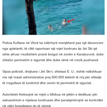
Policia Kufitare në Vlorë ka ndërhyrë menjëherë pas një denoncimi
nga qytetarët, të cilët raportuan një mjet lundrues tip Jet Ski që
ishte afruar rrezikshëm pranë bregut në zonën e Karaburunit, duke
shkelur perimetrin e sigurisë dhe duke vënë në rrezik pushuesit.
Sipas policisë, drejtuesi i Jet Ski-t, shtetasi E. U., është ndëshkuar
me një masë administrative prej 500.000 lekësh të rinj për shkelje
të rregullave të lundrimit dhe cenim të perimetrit të sigurisë.
Autoritetet theksojnë se mjeti u bllokua në pikën e dedikuar për
sekuestrimin e mjeteve lundruese dhe paralajmërojnë se kontrollet
në vijën bregdetare do të vijojnë.