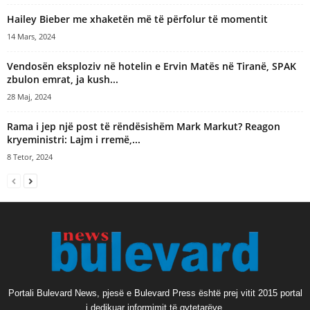
Hailey Bieber me xhaketën më të përfolur të momentit
14 Mars, 2024
Vendosën eksploziv në hotelin e Ervin Matës në Tiranë, SPAK
zbulon emrat, ja kush...
28 Maj, 2024
Rama i jep një post të rëndësishëm Mark Markut? Reagon
kryeministri: Lajm i rremë,...
8 Tetor, 2024
Portali Bulevard News, pjesë e Bulevard Press është prej vitit 2015 portal
i dedikuar informimit të qytetarëve.