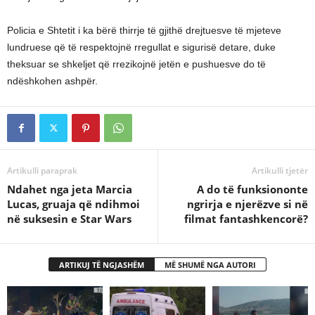
Policia e Shtetit i ka bërë thirrje të gjithë drejtuesve të mjeteve
lundruese që të respektojnë rregullat e sigurisë detare, duke
theksuar se shkeljet që rrezikojnë jetën e pushuesve do të
ndëshkohen ashpër.
Artikulli paraprak
Artikulli tjetër
Ndahet nga jeta Marcia
A do të funksiononte
Lucas, gruaja që ndihmoi
ngrirja e njerëzve si në
në suksesin e Star Wars
filmat fantashkencorë?
ARTIKUJ TË NGJASHËM
MË SHUMË NGA AUTORI