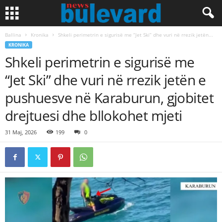
Ballina
Kronika
Shkeli perimetrin e sigurisë me “Jet Ski” dhe vuri në rrezik jetën...
KRONIKA
Shkeli perimetrin e sigurisë me
“Jet Ski” dhe vuri në rrezik jetën e
pushuesve në Karaburun, gjobitet
drejtuesi dhe bllokohet mjeti
31 Maj, 2026
199
0