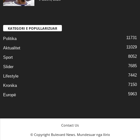
KATEGORI E POPULLARIZUAR
11731
Politika
11029
Aktualitet
8052
Sport
7685
Slider
7442
Lifestyle
7150
Kronika
5963
Europë
Contact Us
© Copyright Bulevard News. Mundesuar nga Ilirix