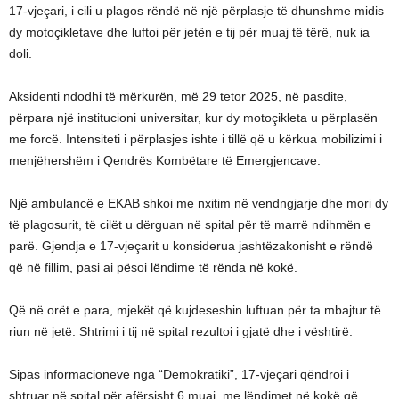
17-vjeçari, i cili u plagos rëndë në një përplasje të dhunshme midis
dy motoçikletave dhe luftoi për jetën e tij për muaj të tërë, nuk ia
doli.
Aksidenti ndodhi të mërkurën, më 29 tetor 2025, në pasdite,
përpara një institucioni universitar, kur dy motoçikleta u përplasën
me forcë. Intensiteti i përplasjes ishte i tillë që u kërkua mobilizimi i
menjëhershëm i Qendrës Kombëtare të Emergjencave.
Një ambulancë e EKAB shkoi me nxitim në vendngjarje dhe mori dy
të plagosurit, të cilët u dërguan në spital për të marrë ndihmën e
parë. Gjendja e 17-vjeçarit u konsiderua jashtëzakonisht e rëndë
që në fillim, pasi ai pësoi lëndime të rënda në kokë.
Që në orët e para, mjekët që kujdeseshin luftuan për ta mbajtur të
riun në jetë. Shtrimi i tij në spital rezultoi i gjatë dhe i vështirë.
Sipas informacioneve nga “Demokratiki”, 17-vjeçari qëndroi i
shtruar në spital për afërsisht 6 muaj, me lëndimet në kokë që