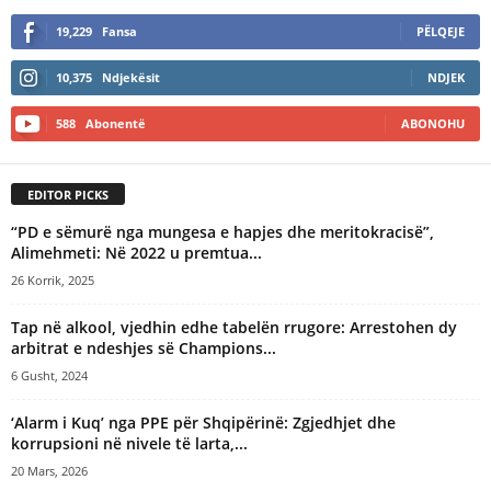
19,229
Fansa
PËLQEJE
10,375
Ndjekësit
NDJEK
588
Abonentë
ABONOHU
EDITOR PICKS
“PD e sëmurë nga mungesa e hapjes dhe meritokracisë”,
Alimehmeti: Në 2022 u premtua...
26 Korrik, 2025
Tap në alkool, vjedhin edhe tabelën rrugore: Arrestohen dy
arbitrat e ndeshjes së Champions...
6 Gusht, 2024
‘Alarm i Kuq’ nga PPE për Shqipërinë: Zgjedhjet dhe
korrupsioni në nivele të larta,...
20 Mars, 2026