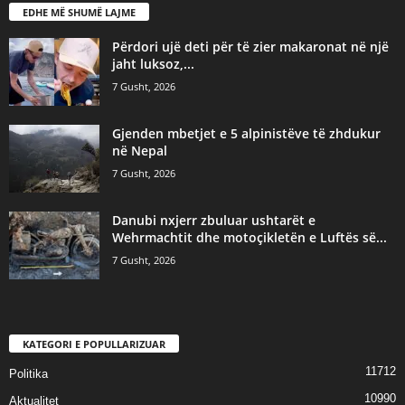
EDHE MË SHUMË LAJME
Përdori ujë deti për të zier makaronat në një
jaht luksoz,...
7 Gusht, 2026
Gjenden mbetjet e 5 alpinistëve të zhdukur
në Nepal
7 Gusht, 2026
Danubi nxjerr zbuluar ushtarët e
Wehrmachtit dhe motoçikletën e Luftës së...
7 Gusht, 2026
KATEGORI E POPULLARIZUAR
11712
Politika
10990
Aktualitet