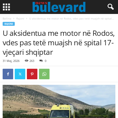
Ballina
Rajoni
U aksidentua me motor në Rodos, vdes pas tetë muajsh në spital...
RAJONI
U aksidentua me motor në Rodos,
vdes pas tetë muajsh në spital 17-
vjeçari shqiptar
31 Maj, 2026
263
0