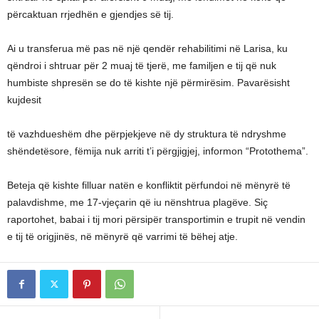
përcaktuan rrjedhën e gjendjes së tij.
Ai u transferua më pas në një qendër rehabilitimi në Larisa, ku
qëndroi i shtruar për 2 muaj të tjerë, me familjen e tij që nuk
humbiste shpresën se do të kishte një përmirësim. Pavarësisht
kujdesit
të vazhdueshëm dhe përpjekjeve në dy struktura të ndryshme
shëndetësore, fëmija nuk arriti t’i përgjigjej, informon “Protothema”.
Beteja që kishte filluar natën e konfliktit përfundoi në mënyrë të
palavdishme, me 17-vjeçarin që iu nënshtrua plagëve. Siç
raportohet, babai i tij mori përsipër transportimin e trupit në vendin
e tij të origjinës, në mënyrë që varrimi të bëhej atje.