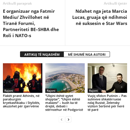
Artikulli paraprak
Artikulli tjetër
E organizuar nga Fatmir
Ndahet nga jeta Marcia
Mediu/ Zhvillohet në
Lucas, gruaja që ndihmoi
Tiranë Forumi,
në suksesin e Star Wars
Partneriteti BE–SHBA dhe
Roli i NATO-s
ARTIKUJ TË NGJASHËM
MË SHUMË NGA AUTORI
Rajoni
Rajoni
Rajoni
Flakët pranë Athinës, në
​“Ulqini është qytet
Vuçiç sfidon Putinin – Pas
paraburgim
shqiptar”, “Ulqini është
sulmeve shkatërruese
kryebashkiaku i Stylidës,
malazez” – kush ka të
ndaj Rusisë, Zelensky
akuzohet për zjarrvënie
drejtë, debati i
viziton Serbinë për herë
stërnxehur në Podgoricë
të parë