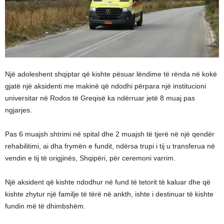
Një adoleshent shqiptar që kishte pësuar lëndime të rënda në kokë
gjatë një aksidenti me makinë që ndodhi përpara një institucioni
universitar në Rodos të Greqisë ka ndërruar jetë 8 muaj pas
ngjarjes.
Pas 6 muajsh shtrimi në spital dhe 2 muajsh të tjerë në një qendër
rehabilitimi, ai dha frymën e fundit, ndërsa trupi i tij u transferua në
vendin e tij të origjinës, Shqipëri, për ceremoni varrim.
Një aksident që kishte ndodhur në fund të tetorit të kaluar dhe që
kishte zhytur një familje të tërë në ankth, ishte i destinuar të kishte
fundin më të dhimbshëm.