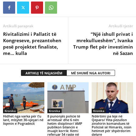
Artikulli paraprak
Artikulli tjetër
Rivitalizimi i Pallatit të
“Një ishull privat i
Kongreseve, prezantohen
mrekullueshëm”, Ivanka
pesë projektet finaliste,
Trump flet për investimin
me… kulla
në Sazan
ARTIKUJ TË NGJASHËM
MË SHUMË NGA AUTORI
Kronika
Kronika
Kronika
Hidhet nga varka për t’u
8 punonjës policie të
Ndërtimi pa leje në
larë, mbytet 30-vjeçari në
arrestuar dhe 6 nën
Qeparo/ Hita pezullon
liqenin e Pogradecit
hetim disiplinor/ AMP
zinxhirin komandues të
publikon bilancin e
Policisë së Himarës, nisin
muajit korrik: Kemi
hetimet për shpërdorim
referuar 54 raste në
detyre