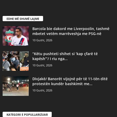
EDHE MË SHUMË LAJME
Barcola bie dakord me Liverpoolin, tashmë
mbetet vetëm marrëveshja me PSG-në
10 Gusht, 2026
“Këtu pushteti shihet si ‘kap çfarë të
kapësh’”/ I riu nga...
10 Gusht, 2026
Divjakë/ Banorët vijojnë për të 11-tën ditë
protestën kundër bashkimit me...
10 Gusht, 2026
KATEGORI E POPULLARIZUAR