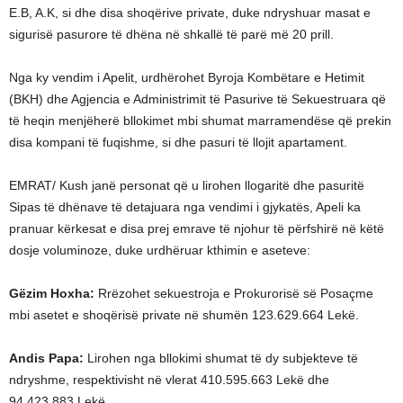
E.B, A.K, si dhe disa shoqërive private, duke ndryshuar masat e
sigurisë pasurore të dhëna në shkallë të parë më 20 prill.
Nga ky vendim i Apelit, urdhërohet Byroja Kombëtare e Hetimit
(BKH) dhe Agjencia e Administrimit të Pasurive të Sekuestruara që
të heqin menjëherë bllokimet mbi shumat marramendëse që prekin
disa kompani të fuqishme, si dhe pasuri të llojit apartament.
EMRAT/ Kush janë personat që u lirohen llogaritë dhe pasuritë
Sipas të dhënave të detajuara nga vendimi i gjykatës, Apeli ka
pranuar kërkesat e disa prej emrave të njohur të përfshirë në këtë
dosje voluminoze, duke urdhëruar kthimin e aseteve:
Gëzim Hoxha:
Rrëzohet sekuestroja e Prokurorisë së Posaçme
mbi asetet e shoqërisë private në shumën 123.629.664 Lekë.
Andis Papa:
Lirohen nga bllokimi shumat të dy subjekteve të
ndryshme, respektivisht në vlerat 410.595.663 Lekë dhe
94.423.883 Lekë.