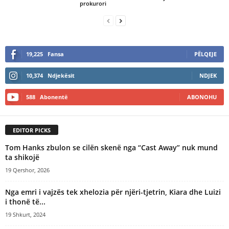
prokurori
19,225
Fansa
PËLQEJE
10,374
Ndjekësit
NDJEK
588
Abonentë
ABONOHU
EDITOR PICKS
Tom Hanks zbulon se cilën skenë nga “Cast Away” nuk mund
ta shikojë
19 Qershor, 2026
Nga emri i vajzës tek xhelozia për njëri-tjetrin, Kiara dhe Luizi
i thonë të...
19 Shkurt, 2024