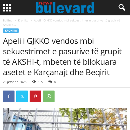
Ballina
Kronika
Apeli i GJKKO vendos mbi sekuestrimet e pasurive të grupit të
AKSHI-t,...
KRONIKA
Apeli i GJKKO vendos mbi
sekuestrimet e pasurive të grupit
të AKSHI-t, mbeten të bllokuara
asetet e Karçanajt dhe Beqirit
2 Qershor, 2026
215
0