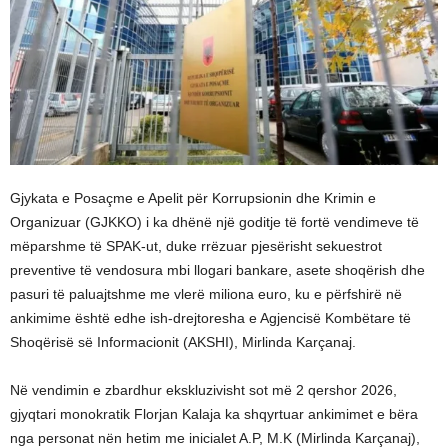
Gjykata e Posaçme e Apelit për Korrupsionin dhe Krimin e
Organizuar (GJKKO) i ka dhënë një goditje të fortë vendimeve të
mëparshme të SPAK-ut, duke rrëzuar pjesërisht sekuestrot
preventive të vendosura mbi llogari bankare, asete shoqërish dhe
pasuri të paluajtshme me vlerë miliona euro, ku e përfshirë në
ankimime është edhe ish-drejtoresha e Agjencisë Kombëtare të
Shoqërisë së Informacionit (AKSHI), Mirlinda Karçanaj.
Në vendimin e zbardhur ekskluzivisht sot më 2 qershor 2026,
gjyqtari monokratik Florjan Kalaja ka shqyrtuar ankimimet e bëra
nga personat nën hetim me inicialet A.P, M.K (Mirlinda Karçanaj),