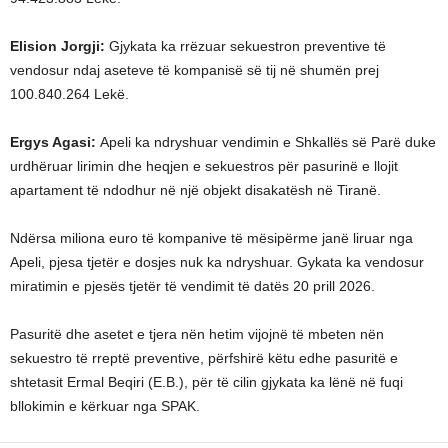
Elision Jorgji:
Gjykata ka rrëzuar sekuestron preventive të
vendosur ndaj aseteve të kompanisë së tij në shumën prej
100.840.264 Lekë.
Ergys Agasi:
Apeli ka ndryshuar vendimin e Shkallës së Parë duke
urdhëruar lirimin dhe heqjen e sekuestros për pasurinë e llojit
apartament të ndodhur në një objekt disakatësh në Tiranë.
Ndërsa miliona euro të kompanive të mësipërme janë liruar nga
Apeli, pjesa tjetër e dosjes nuk ka ndryshuar. Gykata ka vendosur
miratimin e pjesës tjetër të vendimit të datës 20 prill 2026.
Pasuritë dhe asetet e tjera nën hetim vijojnë të mbeten nën
sekuestro të rreptë preventive, përfshirë këtu edhe pasuritë e
shtetasit Ermal Beqiri (E.B.), për të cilin gjykata ka lënë në fuqi
bllokimin e kërkuar nga SPAK.