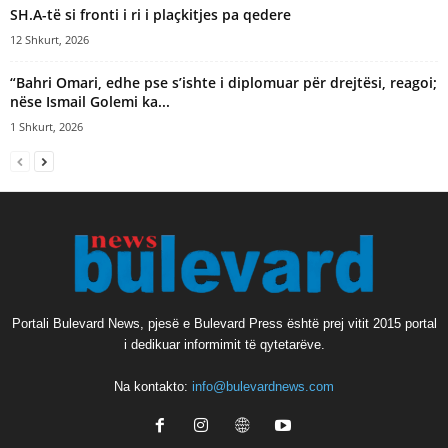
SH.A-të si fronti i ri i plaçkitjes pa qedere
12 Shkurt, 2026
“Bahri Omari, edhe pse s’ishte i diplomuar për drejtësi, reagoi;
nëse Ismail Golemi ka...
1 Shkurt, 2026
Portali Bulevard News, pjesë e Bulevard Press është prej vitit 2015 portal
i dedikuar informimit të qytetarëve.
Na kontakto:
info@bulevardnews.com