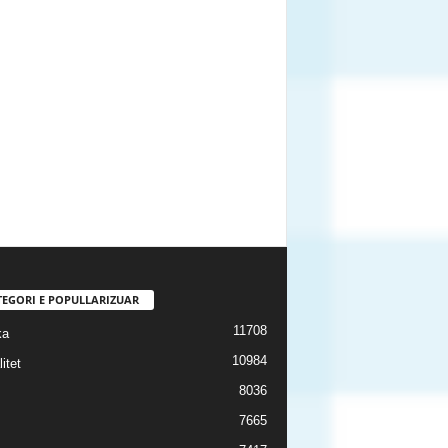
TEGORI E POPULLARIZUAR
11708
ka
10984
itet
8036
7665