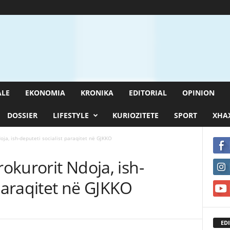
ALE
EKONOMIA
KRONIKA
EDITORIAL
OPINION
DOSSIER
LIFESTYLE
KURIOZITETE
SPORT
XHAX
oja, ish-deputeti socialist paraqitet në GJKKO
rokurorit Ndoja, ish-
 paraqitet në GJKKO
EDI