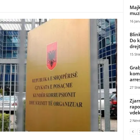
Majk
muzi
16 Jan
Blin
Do k
drej
15 Shk
Grab
komp
arre
27 Shk
Zjar
rapo
vde
2 Nënt