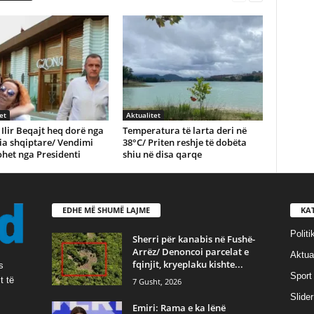
et
Aktualitet
 Ilir Beqajt heq dorë nga
Temperatura të larta deri në
ia shqiptare/ Vendimi
38°C/ Priten reshje të dobëta
het nga Presidenti
shiu në disa qarqe
EDHE MË SHUMË LAJME
KA
Politi
Sherri për kanabis në Fushë-
Arrëz/ Denoncoi parcelat e
Aktual
fqinjit, kryeplaku kishte...
s
Sport
t të
7 Gusht, 2026
Slider
Emiri: Rama e ka lënë