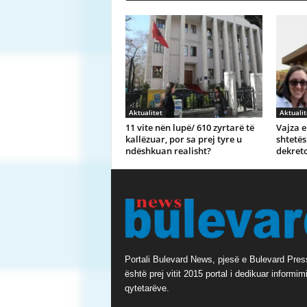
Aktualitet
Aktualit
11 vite nën lupë/ 610 zyrtarë të
Vajza e
kallëzuar, por sa prej tyre u
shtetës
ndëshkuan realisht?
dekreto
Portali Bulevard News, pjesë e Bulevard Pres
është prej vitit 2015 portal i dedikuar informimi
qytetarëve.