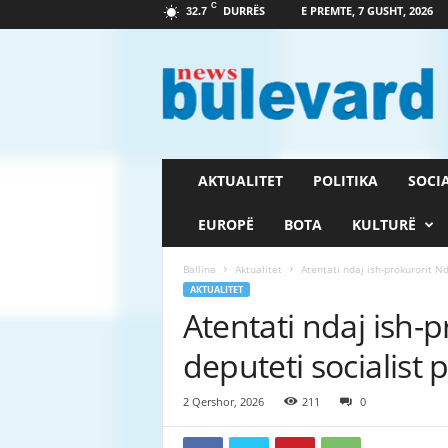
C
DURRËS
E PREMTE, 7 GUSHT, 2026
32.7
G
a
z
e
t
a
B
AKTUALITET
POLITIKA
SOCI
u
l
EUROPË
BOTA
KULTURË
e
v
Ballina
Aktualitet
Atentati ndaj ish-prokurorit Nd
a
AKTUALITET
r
Atentati ndaj ish-p
d
deputeti socialist
2 Qershor, 2026
211
0