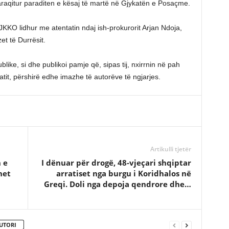
ë paraqitur paraditen e kësaj të martë në Gjykatën e Posaçme.
JKKO lidhur me atentatin ndaj ish-prokurorit Arjan Ndoja,
et të Durrësit.
blike, si dhe publikoi pamje që, sipas tij, nxirrnin në pah
tit, përshirë edhe imazhe të autorëve të ngjarjes.
Artikulli tjetër
 e
I dënuar për drogë, 48-vjeçari shqiptar
het
arratiset nga burgu i Koridhalos në
Greqi. Doli nga depoja qendrore dhe…
UTORI