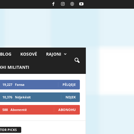
BLOG
KOSOVË
RAJONI
HI MILITANTI
19,227
Fansa
PËLQEJE
10,376
Ndjekësit
NDJEK
588
Abonentë
ABONOHU
TOR PICKS