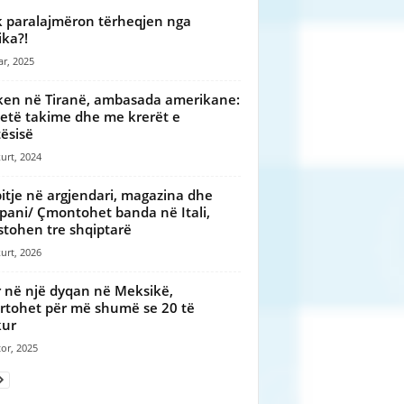
 paralajmëron tërheqjen nga
ka?!
ar, 2025
ken në Tiranë, ambasada amerikane:
etë takime dhe me krerët e
tësisë
urt, 2024
itje në argjendari, magazina dhe
ani/ Çmontohet banda në Itali,
stohen tre shqiptarë
urt, 2026
r në një dyqan në Meksikë,
rtohet për më shumë se 20 të
kur
or, 2025