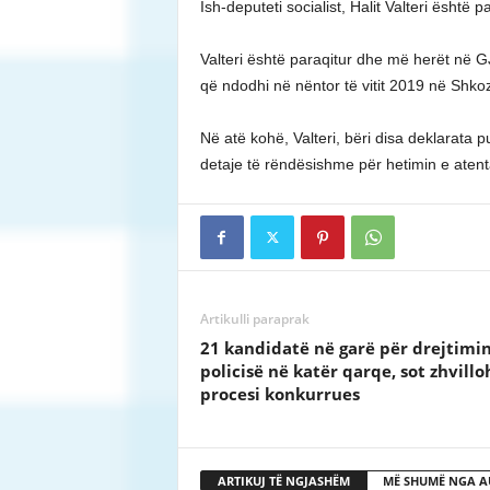
Ish-deputeti socialist, Halit Valteri ësht
Valteri është paraqitur dhe më herët në G
që ndodhi në nëntor të vitit 2019 në Shkoz
Në atë kohë, Valteri, bëri disa deklarata pu
detaje të rëndësishme për hetimin e atenta
Artikulli paraprak
21 kandidatë në garë për drejtimin
policisë në katër qarqe, sot zhvillo
procesi konkurrues
ARTIKUJ TË NGJASHËM
MË SHUMË NGA A