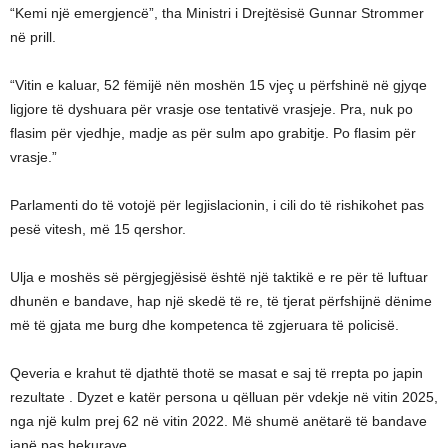
“Kemi një emergjencë”, tha Ministri i Drejtësisë Gunnar Strommer
në prill.
“Vitin e kaluar, 52 fëmijë nën moshën 15 vjeç u përfshinë në gjyqe
ligjore të dyshuara për vrasje ose tentativë vrasjeje. Pra, nuk po
flasim për vjedhje, madje as për sulm apo grabitje. Po flasim për
vrasje.”
Parlamenti do të votojë për legjislacionin, i cili do të rishikohet pas
pesë vitesh, më 15 qershor.
Ulja e moshës së përgjegjësisë është një taktikë e re për të luftuar
dhunën e bandave, hap një skedë të re, të tjerat përfshijnë dënime
më të gjata me burg dhe kompetenca të zgjeruara të policisë.
Qeveria e krahut të djathtë thotë se masat e saj të rrepta po japin
rezultate . Dyzet e katër persona u qëlluan për vdekje në vitin 2025,
nga një kulm prej 62 në vitin 2022. Më shumë anëtarë të bandave
janë pas hekurave.