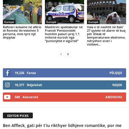
Europë
Europë
Europë
Rafineri kokaine në afërsi
Mashtrim spektakolar në
Vala e të nxehtit në Itali/
të Romës/ Arrestohen 5
Francë/ Pensionistët
27 qytete në alarm të kuq
persona, mes tyre një
humbin pasuri prej 1.1
për shkak të
shqiptar
milionë eurosh nga
temperaturave ekstreme,
“punonjësit e sigurisë”
ndryshon orari i
vizitave…
19,226
Fansa
PËLQEJE
10,377
Ndjekësit
NDJEK
588
Abonentë
ABONOHU
EDITOR PICKS
Ben Affleck, gati për t’iu rikthyer lidhjeve romantike, por me