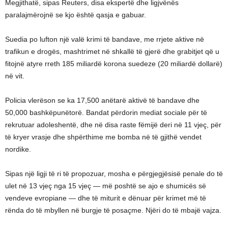
Megjithatë, sipas Reuters, disa ekspertë dhe ligjvënës
paralajmërojnë se kjo është qasja e gabuar.
Suedia po lufton një valë krimi të bandave, me rrjete aktive në
trafikun e drogës, mashtrimet në shkallë të gjerë dhe grabitjet që u
fitojnë atyre rreth 185 miliardë korona suedeze (20 miliardë dollarë)
në vit.
Policia vlerëson se ka 17,500 anëtarë aktivë të bandave dhe
50,000 bashkëpunëtorë. Bandat përdorin mediat sociale për të
rekrutuar adoleshentë, dhe në disa raste fëmijë deri në 11 vjeç, për
të kryer vrasje dhe shpërthime me bomba në të gjithë vendet
nordike.
Sipas një ligji të ri të propozuar, mosha e përgjegjësisë penale do të
ulet në 13 vjeç nga 15 vjeç — më poshtë se ajo e shumicës së
vendeve evropiane — dhe të miturit e dënuar për krimet më të
rënda do të mbyllen në burgje të posaçme. Njëri do të mbajë vajza.