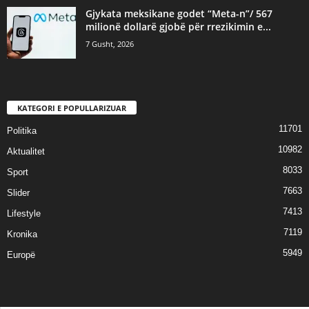
Gjykata meksikane godet “Meta-n”/ 567
milionë dollarë gjobë për rrezikimin e...
7 Gusht, 2026
KATEGORI E POPULLARIZUAR
11701
Politika
10982
Aktualitet
8033
Sport
7663
Slider
7413
Lifestyle
7119
Kronika
5949
Europë