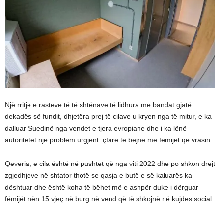
Një rritje e rasteve të të shtënave të lidhura me bandat gjatë
dekadës së fundit, dhjetëra prej të cilave u kryen nga të mitur, e ka
dalluar Suedinë nga vendet e tjera evropiane dhe i ka lënë
autoritetet një problem urgjent: çfarë të bëjnë me fëmijët që vrasin.
Qeveria, e cila është në pushtet që nga viti 2022 dhe po shkon drejt
zgjedhjeve në shtator thotë se qasja e butë e së kaluarës ka
dështuar dhe është koha të bëhet më e ashpër duke i dërguar
fëmijët nën 15 vjeç në burg në vend që të shkojnë në kujdes social.