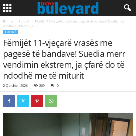
Ballina
Europë
Fëmijët 11-vjeçarë vrasës me pagesë të bandave! Suedia merr
vendimin ekstrem, ja...
EUROPË
Fëmijët 11-vjeçarë vrasës me
pagesë të bandave! Suedia merr
vendimin ekstrem, ja çfarë do të
ndodhë me të miturit
2 Qershor, 2026
209
0