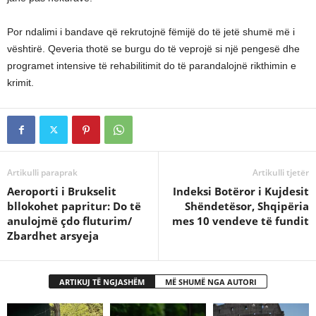
Por ndalimi i bandave që rekrutojnë fëmijë do të jetë shumë më i
vështirë. Qeveria thotë se burgu do të veprojë si një pengesë dhe
programet intensive të rehabilitimit do të parandalojnë rikthimin e
krimit.
Artikulli paraprak
Artikulli tjetër
Aeroporti i Brukselit
Indeksi Botëror i Kujdesit
bllokohet papritur: Do të
Shëndetësor, Shqipëria
anulojmë çdo fluturim/
mes 10 vendeve të fundit
Zbardhet arsyeja
ARTIKUJ TË NGJASHËM
MË SHUMË NGA AUTORI