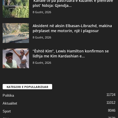
‘Kanale të pa pastruara e kazanët e plehrave
plot’ Ndoja: Gjendja...
8 Gusht, 2026
Aksident në aksin Elbasan-Librazhd, makina
përplaset me motorin, një i plagosur
8 Gusht, 2026
“Është Kim”, Lewis Hamilton konfirmon se
lidhja me Kim Kardashian e...
8 Gusht, 2026
KATEGORI E POPULLARIZUAR
11724
Politika
11012
Aktualitet
8046
Sport