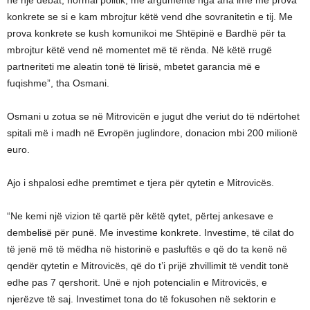
konkrete se si e kam mbrojtur këtë vend dhe sovranitetin e tij. Me
prova konkrete se kush komunikoi me Shtëpinë e Bardhë për ta
mbrojtur këtë vend në momentet më të rënda. Në këtë rrugë
partneriteti me aleatin tonë të lirisë, mbetet garancia më e
fuqishme”, tha Osmani.
Osmani u zotua se në Mitrovicën e jugut dhe veriut do të ndërtohet
spitali më i madh në Evropën juglindore, donacion mbi 200 milionë
euro.
Ajo i shpalosi edhe premtimet e tjera për qytetin e Mitrovicës.
“Ne kemi një vizion të qartë për këtë qytet, përtej ankesave e
dembelisë për punë. Me investime konkrete. Investime, të cilat do
të jenë më të mëdha në historinë e pasluftës e që do ta kenë në
qendër qytetin e Mitrovicës, që do t’i prijë zhvillimit të vendit tonë
edhe pas 7 qershorit. Unë e njoh potencialin e Mitrovicës, e
njerëzve të saj. Investimet tona do të fokusohen në sektorin e