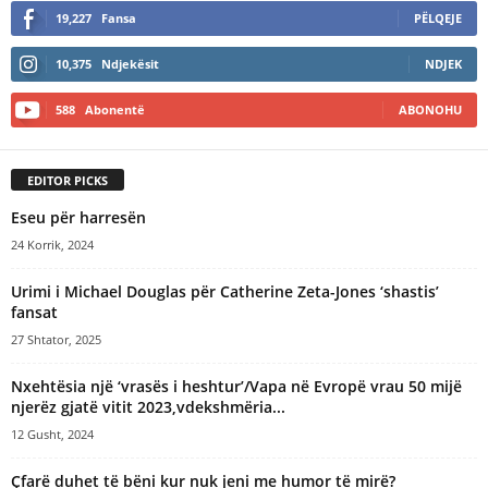
19,227
Fansa
PËLQEJE
10,375
Ndjekësit
NDJEK
588
Abonentë
ABONOHU
EDITOR PICKS
Eseu për harresën
24 Korrik, 2024
Urimi i Michael Douglas për Catherine Zeta-Jones ‘shastis’
fansat
27 Shtator, 2025
Nxehtësia një ‘vrasës i heshtur’/Vapa në Evropë vrau 50 mijë
njerëz gjatë vitit 2023,vdekshmëria...
12 Gusht, 2024
Çfarë duhet të bëni kur nuk jeni me humor të mirë?