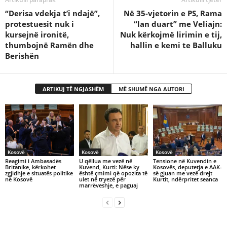
“Derisa vdekja t’i ndajë”,
Në 35-vjetorin e PS, Rama
protestuesit nuk i
“lan duart” me Veliajn:
kursejnë ironitë,
Nuk kërkojmë lirimin e tij,
thumbojnë Ramën dhe
hallin e kemi te Balluku
Berishën
ARTIKUJ TË NGJASHËM
MË SHUMË NGA AUTORI
Kosovë
Kosovë
Kosovë
​Reagimi i Ambasadës
U qëllua me vezë në
Tensione në Kuvendin e
Britanike, kërkohet
Kuvend, Kurti: Nëse ky
Kosovës, deputetja e AAK-
zgjidhje e situatës politike
është çmimi që opozita të
së gjuan me vezë drejt
në Kosovë
ulet në tryezë për
Kurtit, ndërpritet seanca
marrëveshje, e paguaj