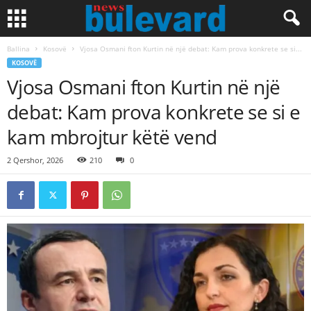
Ballina
Kosovë
Vjosa Osmani fton Kurtin në një debat: Kam prova konkrete se si...
KOSOVË
Vjosa Osmani fton Kurtin në një
debat: Kam prova konkrete se si e
kam mbrojtur këtë vend
2 Qershor, 2026
210
0