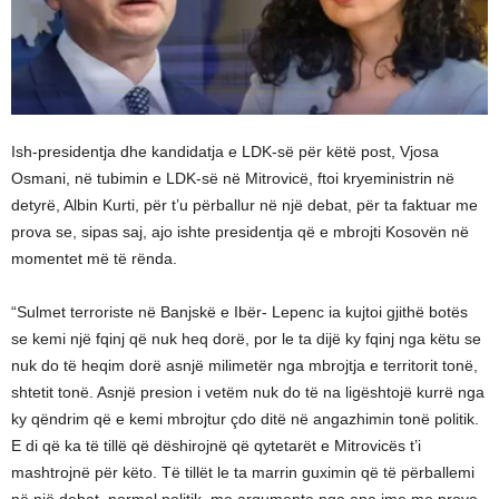
Ish-presidentja dhe kandidatja e LDK-së për këtë post, Vjosa
Osmani, në tubimin e LDK-së në Mitrovicë, ftoi kryeministrin në
detyrë, Albin Kurti, për t’u përballur në një debat, për ta faktuar me
prova se, sipas saj, ajo ishte presidentja që e mbrojti Kosovën në
momentet më të rënda.
“Sulmet terroriste në Banjskë e Ibër- Lepenc ia kujtoi gjithë botës
se kemi një fqinj që nuk heq dorë, por le ta dijë ky fqinj nga këtu se
nuk do të heqim dorë asnjë milimetër nga mbrojtja e territorit tonë,
shtetit tonë. Asnjë presion i vetëm nuk do të na ligështojë kurrë nga
ky qëndrim që e kemi mbrojtur çdo ditë në angazhimin tonë politik.
E di që ka të tillë që dëshirojnë që qytetarët e Mitrovicës t’i
mashtrojnë për këto. Të tillët le ta marrin guximin që të përballemi
në një debat, normal politik, me argumente nga ana ime me prova