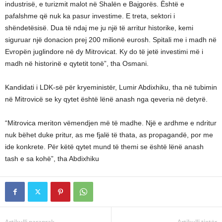
industrisë, e turizmit malot në Shalën e Bajgorës. Është e
pafalshme që nuk ka pasur investime. E treta, sektori i
shëndetësisë. Dua të ndaj me ju një të arritur historike, kemi
siguruar një donacion prej 200 milionë eurosh. Spitali me i madh në
Evropën juglindore në dy Mitrovicat. Ky do të jetë investimi më i
madh në historinë e qytetit tonë”, tha Osmani.
Kandidati i LDK-së për kryeministër, Lumir Abdixhiku, tha në tubimin
në Mitrovicë se ky qytet është lënë anash nga qeveria në detyrë.
“Mitrovica meriton vëmendjen më të madhe. Një e ardhme e ndritur
nuk bëhet duke pritur, as me fjalë të thata, as propagandë, por me
ide konkrete. Për këtë qytet mund të themi se është lënë anash
tash e sa kohë”, tha Abdixhiku
Artikulli paraprak
Artikulli tjetër