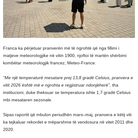
Franca ka përjetuar pranverën më të ngrohtë që nga fillimi i
matjeve meteorologjike në vitin 1900, njoftoi të martën shërbimi
kombëtar meteorologjik francez, Meteo-France.
“Me një temperaturë mesatare prej 13,8 gradë Celsius, pranvera e
vitit 2026 është më e ngrohta e regjistruar ndonjëherë”,
tha
institucioni, duke theksuar se temperatura ishte 1,7 gradë Celsius
mbi mesataren sezonale.
Sipas raportit që mbulon periudhën mars–maj, pranvera e këtij viti
ka tejkaluar rekordet e mëparshme të vendosura në vitet 2011 dhe
2020.