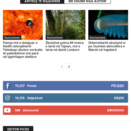
ARTIKUJ TË NGJASHËM
MË SHUMË NGA AUTORI
Kuriozitete
Kuriozitete
Kuriozitete
Pamja më e detajuar e
Zbulohet pema 84 metra
Shkencëtarët zbulojnë si
Diellit ndonjëherë!
e lartë në Tajvan, më e
po humbet atmosfera e
Teleskopi zbulon vorbulla
larta në Azinë Lindore
Marsit në hapësirë
të padukshme më parë
në sipërfaqen diellore
19,227
Fansa
PËLQEJE
10,376
Ndjekësit
NDJEK
588
Abonentë
ABONOHU
EDITOR PICKS