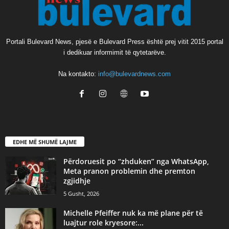
Portali Bulevard News, pjesë e Bulevard Press është prej vitit 2015 portal
i dedikuar informimit të qytetarëve.
Na kontakto:
info@bulevardnews.com
EDHE MË SHUMË LAJME
Përdoruesit po “zhduken” nga WhatsApp,
Meta pranon problemin dhe premton
zgjidhje
5 Gusht, 2026
Michelle Pfeiffer nuk ka më plane për të
luajtur role kryesore:...