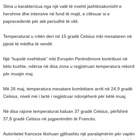
Stina u karakterizua nga një valë të nxehti jashtëzakonisht e
hershme dhe intensive në fund të majit, e cilësuar si e
paprecedentë për atë periudhë të vitit.
Temperaturat u rritën deri në 15 gradë Celsius mbi mesataren në
pjesë të mëdha të vendit.
Një “kupolë nxehtësie” mbi Evropën Perëndimore kontribuoi në
këto kushte, ndërsa në disa zona u regjistruan temperatura rekord
për muajin maj.
Më 26 maj, temperatura mesatare kombëtare arriti në 24,9 gradë
Celsius, niveli më i lartë i regjistruar ndonjëherë për këtë muaj.
Në disa rajone temperaturat kaluan 37 gradë Celsius, përfshirë
37,8 gradë Celsius në jugperëndim të Francës.
Autoritetet franceze lëshuan gjithashtu një paralajmërim për vapën