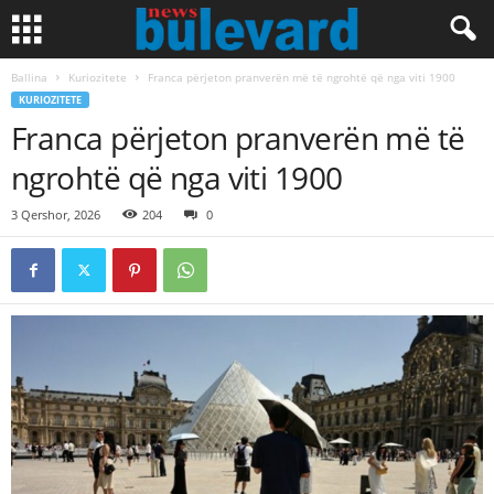
Ballina
Kuriozitete
Franca përjeton pranverën më të ngrohtë që nga viti 1900
KURIOZITETE
Franca përjeton pranverën më të
ngrohtë që nga viti 1900
3 Qershor, 2026
204
0