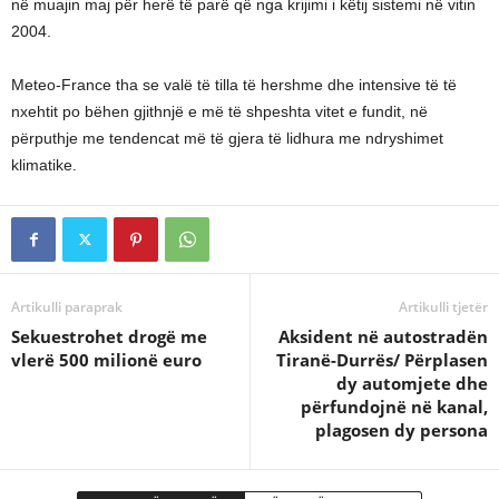
në muajin maj për herë të parë që nga krijimi i këtij sistemi në vitin
2004.
Meteo-France tha se valë të tilla të hershme dhe intensive të të
nxehtit po bëhen gjithnjë e më të shpeshta vitet e fundit, në
përputhje me tendencat më të gjera të lidhura me ndryshimet
klimatike.
Artikulli paraprak
Artikulli tjetër
Sekuestrohet drogë me
Aksident në autostradën
vlerë 500 milionë euro
Tiranë-Durrës/ Përplasen
dy automjete dhe
përfundojnë në kanal,
plagosen dy persona