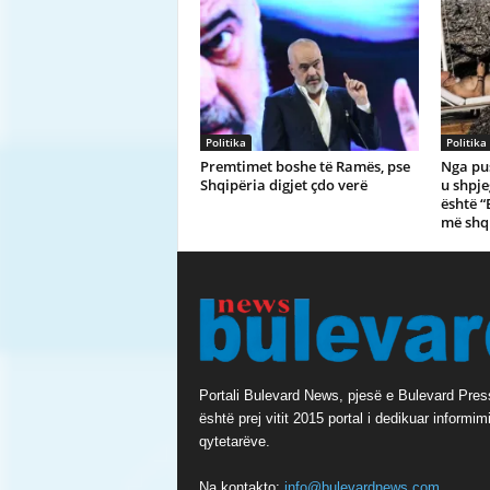
Politika
Politika
Premtimet boshe të Ramës, pse
Nga pu
Shqipëria digjet çdo verë
u shpje
është “
më shq
Portali Bulevard News, pjesë e Bulevard Pres
është prej vitit 2015 portal i dedikuar informimi
qytetarëve.
Na kontakto:
info@bulevardnews.com