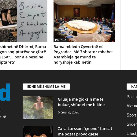
Politika
shimet në Dhërmi, Rama
Rama mbledh Qeverinë në
gon shqiptarëve se çfarë
Pogradec. Më 7 shtator mbahet
BESA”… por a e besojnë
Asambleja që mund të
iptarët?
ndryshojë kabinetin
EDHE MË SHUMË LAJME
KA
Politi
Gruaja me gjoksin më të
bukur, shfaqet me bikine
Aktual
s
6 Gusht, 2026
Sport
t të
Slider
Zara Larsson “çmend” fansat
me pozat provokuese
Lifest