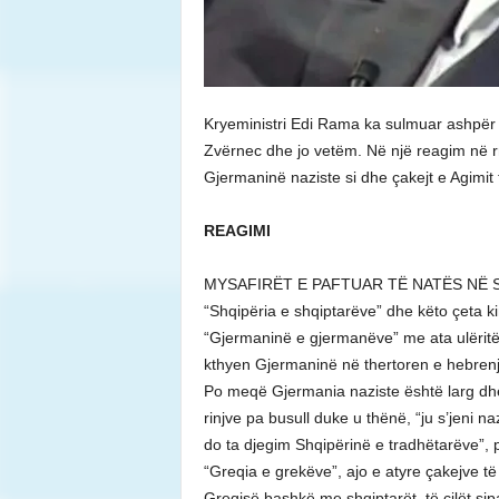
Kryeministri Edi Rama ka sulmuar ashpër 
Zvërnec dhe jo vetëm. Në një reagim në rr
Gjermaninë naziste si dhe çakejt e Agimit 
REAGIMI
MYSAFIRËT E PAFTUAR TË NATËS NË S
“Shqipëria e shqiptarëve” dhe këto çeta ki
“Gjermaninë e gjermanëve” me ata ulëritës
kthyen Gjermaninë në thertoren e hebrenj
Po meqë Gjermania naziste është larg dhe 
rinjve pa busull duke u thënë, “ju s’jeni naz
do ta djegim Shqipërinë e tradhëtarëve”, p
“Greqia e grekëve”, ajo e atyre çakejve të A
Greqisë bashkë me shqiptarët, të cilët sip