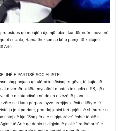
protestues që mbajtën dje një tubim kundër ndërtimeve në
jetet sociale, Rama thekson se këto pamje të kujtojnë
të Artë.
ELINË E PARTISË SOCIALISTE
nse shqiponjash që ulërasin kësisoj rrugëve, të kujtojnë
at e verbër si këta mysafirët e natës tek selia e PS, që e
ve dhe e katandisën në delen e zezë të planetit
zëre se i kam përpara syve urrejtjenxitësit e këtyre të
istë ju jeni patriotë, prandaj jepini fort gojës së shthurrur se
o shtoj që kjo “Shqipëria e shqiptarëve” është tëpkë si
gimit të Artë që donin t’i digjnin të gjallë “tradhëtarët” e
as tyre po merrnin punët e paratë e popullit grek