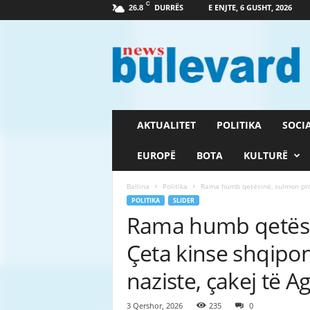
C
DURRËS
E ENJTE, 6 GUSHT, 2026
26.8
G
a
z
e
t
a
B
AKTUALITET
POLITIKA
SOCI
u
l
EUROPË
BOTA
KULTURË
e
v
Ballina
Politika
Rama humb qetësinë, sulmon prote
a
POLITIKA
SLIDER
r
Rama humb qetësin
d
Çeta kinse shqipon
naziste, çakej të Ag
3 Qershor, 2026
235
0