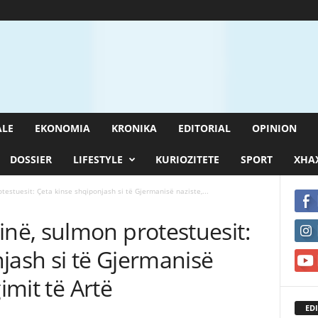
ALE
EKONOMIA
KRONIKA
EDITORIAL
OPINION
DOSSIER
LIFESTYLE
KURIOZITETE
SPORT
XHAX
stuesit: Çeta kinse shqiponjash si të Gjermanisë naziste,...
ë, sulmon protestuesit:
jash si të Gjermanisë
imit të Artë
EDI