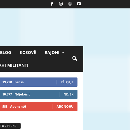
BLOG
KOSOVË
RAJONI
HI MILITANTI
19,228
Fansa
PËLQEJE
10,377
Ndjekësit
NDJEK
588
Abonentë
ABONOHU
TOR PICKS