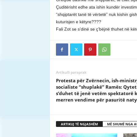
Çuditërisht edhe ata ishin kundër investi
“shqiptarët tanë të vërtetë” nuk kishin gis
kuturisjen e këtyre????
Fali Zot se s’dinë se ç’bëjnë thuhet në kët
Artikulli paraprak
Protesta për Zvërnecin, ish-ministr
socialiste “shuplakë” Ramës: Qytet
s’duhet të jenë vetëm spektatorë 
merren vendime për pasuritë naty
ARTIKUJ TË NGJASHËM
MË SHUMË NGA A