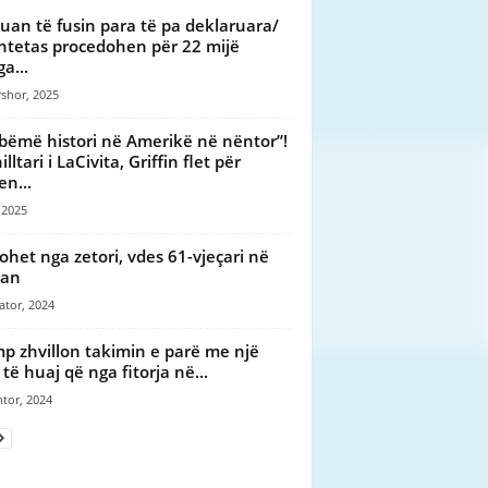
uan të fusin para të pa deklaruara/
htetas procedohen për 22 mijë
a...
shor, 2025
bëmë histori në Amerikë në nëntor”!
lltari i LaCivita, Griffin flet për
en...
 2025
ohet nga zetori, vdes 61-vjeçari në
çan
ator, 2024
p zhvillon takimin e parë me një
 të huaj që nga fitorja në...
tor, 2024