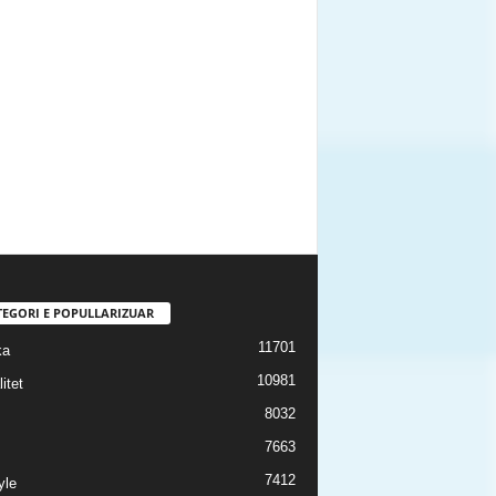
TEGORI E POPULLARIZUAR
11701
ka
10981
itet
8032
7663
7412
yle