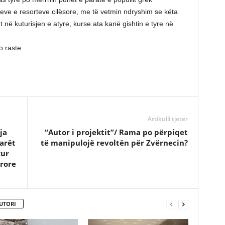
meve e resorteve cilësore, me të vetmin ndryshim se këta
ht në kuturisjen e atyre, kurse ata kanë gishtin e tyre në
o raste
Artikulli tjetër
ja
“Autor i projektit”/ Rama po përpiqet
arët
të manipulojë revoltën për Zvërnecin?
kur
rore
UTORI