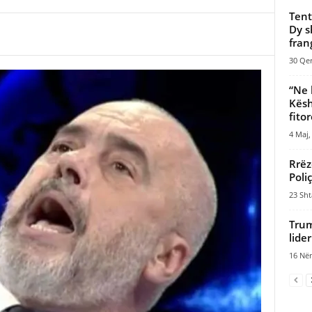
Tent
Dy s
frang
30 Qer
“Ne 
Këshi
fitor
4 Maj,
Rrëz
Poli
23 Sht
Trum
lider
16 Nën