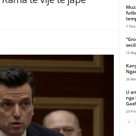
Muza
futb
temp
7 Teto
“Gro
seci
15 Maj
Kany
Ngac
26 Nën
U ar
nga 
Gaxha
23 Pril