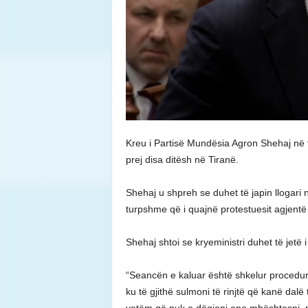
Kreu i Partisë Mundësia Agron Shehaj në fj
prej disa ditësh në Tiranë.
Shehaj u shpreh se duhet të japin llogari
turpshme që i quajnë protestuesit agjentë 
Shehaj shtoi se kryeministri duhet të jetë
“Seancën e kaluar është shkelur procedura
ku të gjithë sulmoni të rinjtë që kanë dalë