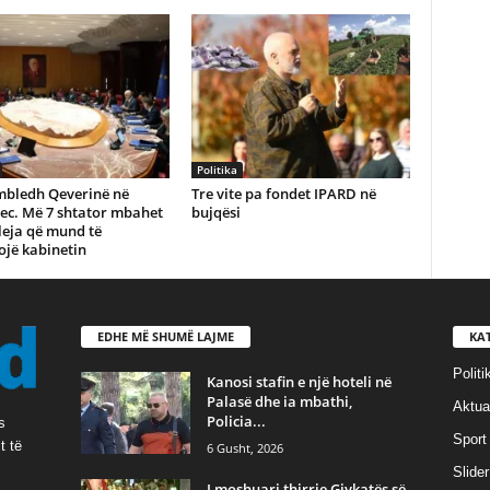
Politika
bledh Qeverinë në
Tre vite pa fondet IPARD në
ec. Më 7 shtator mbahet
bujqësi
eja që mund të
ojë kabinetin
EDHE MË SHUMË LAJME
KA
Politi
Kanosi stafin e një hoteli në
Palasë dhe ia mbathi,
Aktual
Policia...
s
Sport
t të
6 Gusht, 2026
Slider
I moshuari thirrje Gjykatës së