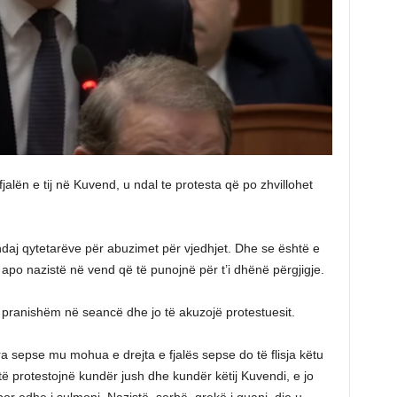
alën e tij në Kuvend, u ndal te protesta që po zhvillohet
 ndaj qytetarëve për abuzimet për vjedhjet. Dhe se është e
apo nazistë në vend që të punojnë për t’i dhënë përgjigje.
 i pranishëm në seancë dhe jo të akuzojë protestuesit.
 sepse mu mohua e drejta e fjalës sepse do të flisja këtu
 të protestojnë kundër jush dhe kundër këtij Kuvendi, e jo