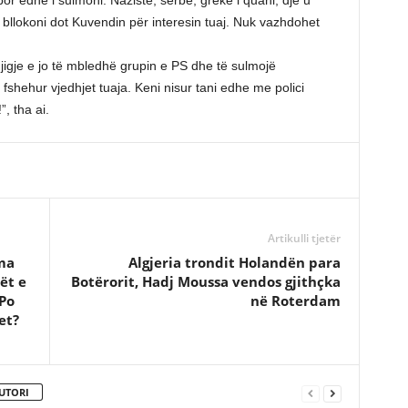
r edhe i sulmoni. Nazistë, serbë, grekë i quani, dje u
e bllokoni dot Kuvendin për interesin tuaj. Nuk vazhdohet
gjigje e jo të mbledhë grupin e PS dhe të sulmojë
 fshehur vjedhjet tuaja. Keni nisur tani edhe me polici
”, tha ai.
Artikulli tjetër
ma
Algjeria trondit Holandën para
ët e
Botërorit, Hadj Moussa vendos gjithçka
Po
në Roterdam
et?
UTORI