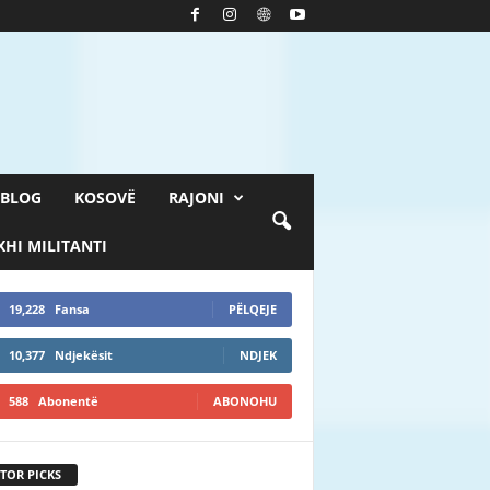
BLOG
KOSOVË
RAJONI
HI MILITANTI
19,228
Fansa
PËLQEJE
10,377
Ndjekësit
NDJEK
588
Abonentë
ABONOHU
TOR PICKS