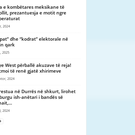
 e kombëtares meksikane të
ollit, prezantuesja e motit ngre
eraturat
r, 2024
pat” dhe “kodrat” elektorale në
lin qark
, 2025
e West përballë akuzave të reja!
moi të renë gjatë xhirimeve
tor, 2024
restua në Durrës në shkurt, lirohet
burgu ish-anëtari i bandës së
it,...
l, 2024