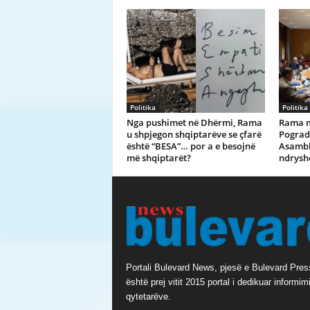
Politika
Politika
Nga pushimet në Dhërmi, Rama
Rama m
u shpjegon shqiptarëve se çfarë
Pograd
është “BESA”… por a e besojnë
Asambl
më shqiptarët?
ndrysh
Portali Bulevard News, pjesë e Bulevard Pres
është prej vitit 2015 portal i dedikuar informimi
qytetarëve.