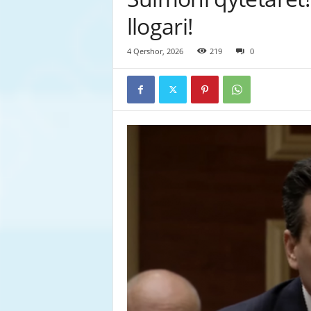
llogari!
4 Qershor, 2026
219
0