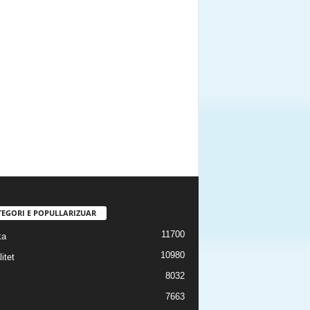
TEGORI E POPULLARIZUAR
11700
ka
10980
itet
8032
7663