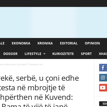
ALE
EKONOMIA
KRONIKA
EDITORIAL
OPINION
DOSSIER
LIFESTYLE
KURIOZITETE
SPORT
XHAX
çoni edhe polici private”/ Protesta në...
rekë, serbë, u çoni edhe
otesta në mbrojtje të
 shpërthen në Kuvend:
 Rama të vijë të japë
EDI