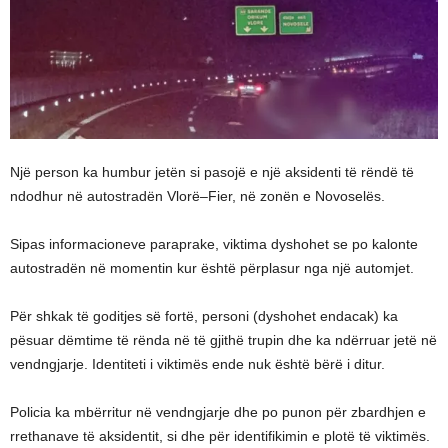
Një person ka humbur jetën si pasojë e një aksidenti të rëndë të
ndodhur në autostradën Vlorë–Fier, në zonën e Novoselës.
Sipas informacioneve paraprake, viktima dyshohet se po kalonte
autostradën në momentin kur është përplasur nga një automjet.
Për shkak të goditjes së fortë, personi (dyshohet endacak) ka
pësuar dëmtime të rënda në të gjithë trupin dhe ka ndërruar jetë në
vendngjarje. Identiteti i viktimës ende nuk është bërë i ditur.
Policia ka mbërritur në vendngjarje dhe po punon për zbardhjen e
rrethanave të aksidentit, si dhe për identifikimin e plotë të viktimës.