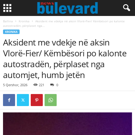
Ballina
Kronika
Aksident me vdekje në aksin Vlorë-Fier/ Këmbësori po kalonte
autostradën, përplaset nga...
KRONIKA
Aksident me vdekje në aksin
Vlorë-Fier/ Këmbësori po kalonte
autostradën, përplaset nga
automjet, humb jetën
5 Qershor, 2026
221
0