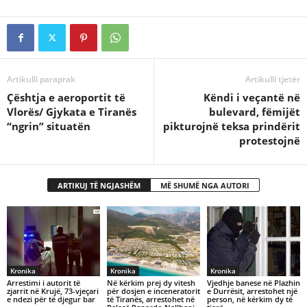
Artikulli paraprak
Artikulli tjetër
Çështja e aeroportit të
Këndi i veçantë në
Vlorës/ Gjykata e Tiranës
bulevard, fëmijët
“ngrin” situatën
pikturojnë teksa prindërit
protestojnë
ARTIKUJ TË NGJASHËM
MË SHUMË NGA AUTORI
Kronika
Kronika
Kronika
Arrestimi i autorit të
Në kërkim prej dy vitesh
Vjedhje banese në Plazhin
zjarrit në Krujë, 73-vjeçari
për dosjen e inceneratorit
e Durrësit, arrestohet një
e ndezi për të djegur bar
të Tiranës, arrestohet në
person, në kërkim dy të