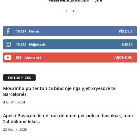
Palasë Renardo Nallbani
tjerë
19,227
Fansa
PËLQEJE
10,375
Ndjekësit
NDJEK
588
Abonentë
ABONOHU
EDITOR PICKS
Mourinho po tenton ta bind një nga yjet kryesorë të
Barcelonës
4 Gusht, 2024
Apeli i Posaçëm lë në fuqi dënimin për policin bashkiak, mori
2.4 milionë lekë...
23 Korrik, 2026