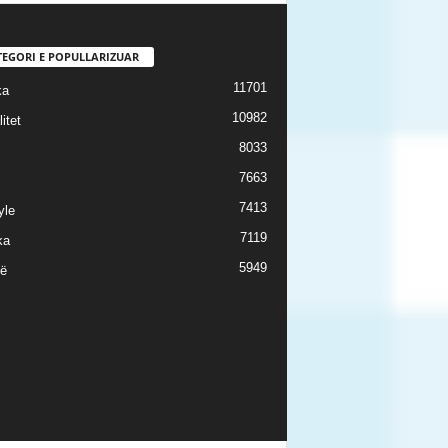
TEGORI E POPULLARIZUAR
11701
ka
10982
itet
8033
7663
7413
yle
7119
ka
5949
ë