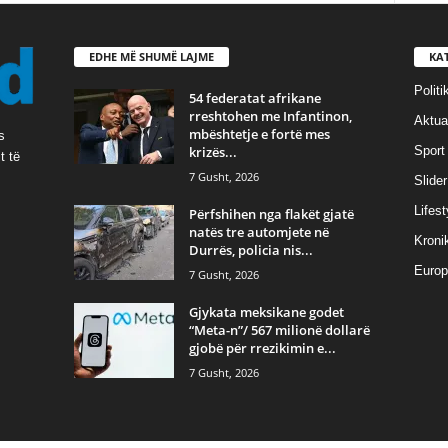
EDHE MË SHUMË LAJME
KA
Politi
54 federatat afrikane
rreshtohen me Infantinon,
Aktual
mbështetje e fortë mes
s
krizës...
Sport
t të
7 Gusht, 2026
Slider
Lifest
Përfshihen nga flakët gjatë
natës tre automjete në
Kroni
Durrës, policia nis...
Europ
7 Gusht, 2026
Gjykata meksikane godet
“Meta-n”/ 567 milionë dollarë
gjobë për rrezikimin e...
7 Gusht, 2026