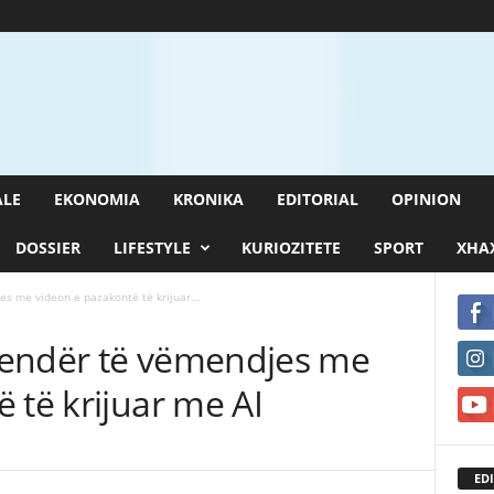
ALE
EKONOMIA
KRONIKA
EDITORIAL
OPINION
DOSSIER
LIFESTYLE
KURIOZITETE
SPORT
XHAX
s me videon e pazakontë të krijuar...
qendër të vëmendjes me
 të krijuar me AI
EDI