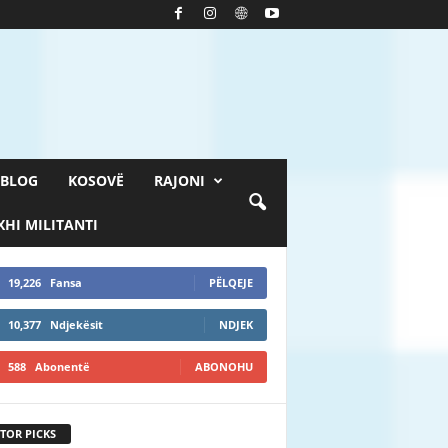
BLOG
KOSOVË
RAJONI
HI MILITANTI
19,226
Fansa
PËLQEJE
10,377
Ndjekësit
NDJEK
588
Abonentë
ABONOHU
TOR PICKS