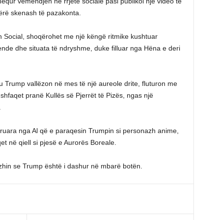
qur vëmendjen në rrjete sociale pasi publikoi një video të
 sërë skenash të pazakonta.
h Social, shoqërohet me një këngë ritmike kushtuar
nde dhe situata të ndryshme, duke filluar nga Hëna e deri
 Trump vallëzon në mes të një aureole drite, fluturon me
 shfaqet pranë Kullës së Pjerrët të Pizës, ngas një
.
neruara nga Al që e paraqesin Trumpin si personazh anime,
t në qiell si pjesë e Aurorës Boreale.
hin se Trump është i dashur në mbarë botën.