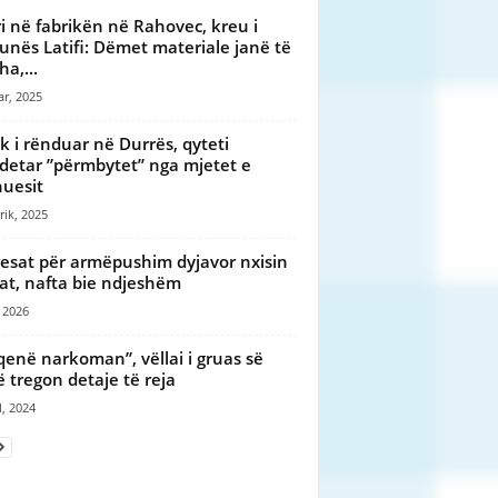
ri në fabrikën në Rahovec, kreu i
nës Latifi: Dëmet materiale janë të
a,...
ar, 2025
ik i rënduar në Durrës, qyteti
detar ”përmbytet” nga mjetet e
uesit
rik, 2025
esat për armëpushim dyjavor nxisin
at, nafta bie ndjeshëm
, 2026
qenë narkoman”, vëllai i gruas së
ë tregon detaje të reja
l, 2024