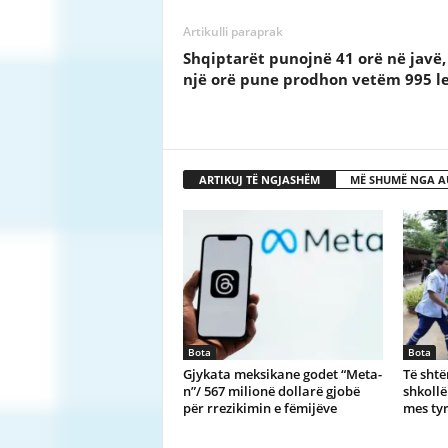
Artikulli paraprak
Shqiptarët punojnë 41 orë në javë,
një orë pune prodhon vetëm 995 l
ARTIKUJ TË NGJASHËM
MË SHUMË NGA A
Bota
Bota
Gjykata meksikane godet “Meta-
Të sht
n”/ 567 milionë dollarë gjobë
shkollë
për rrezikimin e fëmijëve
mes tyr