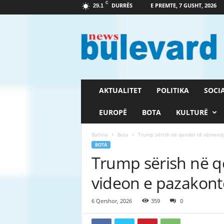
C
DURRËS
E PREMTE, 7 GUSHT, 2026
29.1
G
a
z
e
t
a
B
AKTUALITET
POLITIKA
SOCI
u
l
EUROPË
BOTA
KULTURË
e
v
Ballina
Bota
Trump sërish në qendër të vëmendje
a
BOTA
r
Trump sërish në 
d
videon e pazakontë
6 Qershor, 2026
359
0