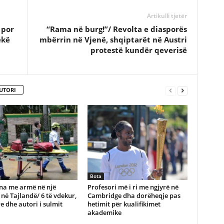
Artikulli tjetër
 por
“Rama në burg!”/ Revolta e diasporës
ekë
mbërrin në Vjenë, shqiptarët në Austri
protestë kundër qeverisë
UTORI
Bota
ëna me armë në një
​Profesori më i ri me ngjyrë në
 në Tajlandë/ 6 të vdekur,
Cambridge dha dorëheqje pas
e dhe autori i sulmit
hetimit për kualifikimet
akademike