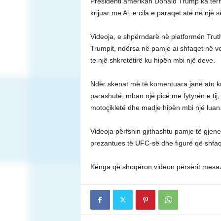
Presidenti amerikan Donald Trump ka tërhe
krijuar me Al, e cila e paraqet atë në një
Videoja, e shpërndarë në platformën Trut
Trumpit, ndërsa në pamje ai shfaqet në ve
te një shkretëtirë ku hipën mbi një deve.
Ndër skenat më të komentuara janë ato ku
parashutë, mban një picë me fytyrën e tij,
motoçikletë dhe madje hipën mbi një luan
Videoja përfshin gjithashtu pamje të gje
prezantues të UFC-së dhe figurë që shfaqe
Kënga që shoqëron videon përsërit mesaz