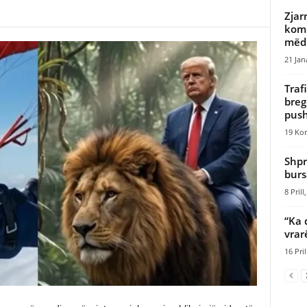
Zjar
komu
mëdh
21 Jan
Traf
breg
push
19 Kor
Shpr
burs
8 Prill
“Ka 
vrar
16 Pril