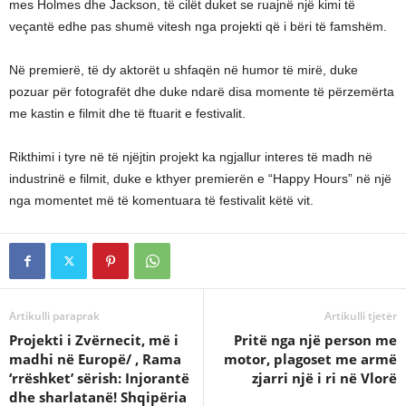
mes Holmes dhe Jackson, të cilët duket se ruajnë një kimi të
veçantë edhe pas shumë vitesh nga projekti që i bëri të famshëm.
Në premierë, të dy aktorët u shfaqën në humor të mirë, duke
pozuar për fotografët dhe duke ndarë disa momente të përzemërta
me kastin e filmit dhe të ftuarit e festivalit.
Rikthimi i tyre në të njëjtin projekt ka ngjallur interes të madh në
industrinë e filmit, duke e kthyer premierën e “Happy Hours” në një
nga momentet më të komentuara të festivalit këtë vit.
Artikulli paraprak
Artikulli tjetër
Projekti i Zvërnecit, më i
Pritë nga një person me
madhi në Europë/ , Rama
motor, plagoset me armë
‘rrëshket’ sërish: Injorantë
zjarri një i ri në Vlorë
dhe sharlatanë! Shqipëria