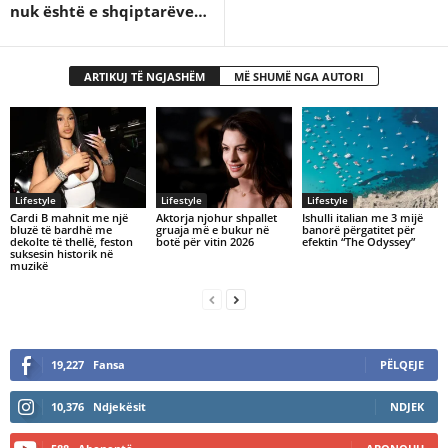
nuk është e shqiptarëve…
ARTIKUJ TË NGJASHËM
MË SHUMË NGA AUTORI
Lifestyle
Lifestyle
Lifestyle
Cardi B mahnit me një
Aktorja njohur shpallet
Ishulli italian me 3 mijë
bluzë të bardhë me
gruaja më e bukur në
banorë përgatitet për
dekolte të thellë, feston
botë për vitin 2026
efektin “The Odyssey”
suksesin historik në
muzikë
19,227
Fansa
PËLQEJE
10,376
Ndjekësit
NDJEK