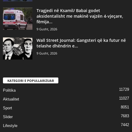
Tragjedi në Ksamil/ Babai godet
aksidentalisht me makinë vajzën 4-vjeçare,
fëmija...
9 Gusht, 2026
Wall Street Journal: Gangsteri që ka futur në
telashe dhëndrin e...
9 Gusht, 2026
KATEGORI E POPULLARIZUAR
11729
Politika
11027
Aktualitet
8051
Sport
7683
Slider
7442
Lifestyle