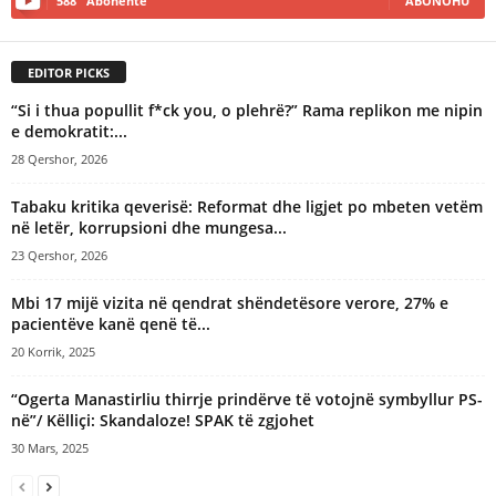
588
Abonentë
ABONOHU
EDITOR PICKS
“Si i thua popullit f*ck you, o plehrë?” Rama replikon me nipin
e demokratit:...
28 Qershor, 2026
Tabaku kritika qeverisë: Reformat dhe ligjet po mbeten vetëm
në letër, korrupsioni dhe mungesa...
23 Qershor, 2026
Mbi 17 mijë vizita në qendrat shëndetësore verore, 27% e
pacientëve kanë qenë të...
20 Korrik, 2025
“Ogerta Manastirliu thirrje prindërve të votojnë symbyllur PS-
në”/ Këlliçi: Skandaloze! SPAK të zgjohet
30 Mars, 2025