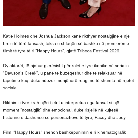
Katie Holmes dhe Joshua Jackson kanë rikthyer nostalgjinë e një
brezi të tërë fansash, teksa u shfaqën së bashku në premierën e
filmit të tyre të ri “Happy Hours”, gjatë Tribeca Festival 2026.
Dy aktorët, të njohur gjerësisht për rolet e tyre ikonike në serialin
“Dawson’s Creek”, u panë të buzëqeshur dhe të relaksuar në
tapetin e kuq, duke ndezur menjëherë reagime të shumta në rrjetet
sociale.
Rikthimi i tyre krah njëri-tjetrit u interpretua nga fansat si një
moment “nostalgjik” dhe emocional, duke risjellë në kujtesë
historinë e dashurisë së personazheve të tyre, Pacey dhe Joey.
Filmi “Happy Hours” shënon bashkëpunimin e ri kinematografik