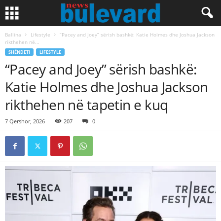
Ballina
Lifestyle
“Pacey and Joey” sërish bashkë: Katie Holmes dhe Joshua Jackson
rikthehen në...
SHËNDETI
LIFESTYLE
“Pacey and Joey” sërish bashkë:
Katie Holmes dhe Joshua Jackson
rikthehen në tapetin e kuq
7 Qershor, 2026
207
0