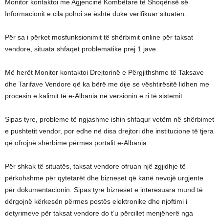
Monitor kontaktoi me Agjencinë Kombëtare të Shoqërisë së
Informacionit e cila pohoi se është duke verifikuar situatën.
Për sa i përket mosfunksionimit të shërbimit online për taksat
vendore, situata shfaqet problematike prej 1 jave.
Më herët Monitor kontaktoi Drejtorinë e Përgjithshme të Taksave
dhe Tarifave Vendore që ka bërë me dije se vështirësitë lidhen me
procesin e kalimit të e-Albania në versionin e ri të sistemit.
Sipas tyre, probleme të ngjashme ishin shfaqur vetëm në shërbimet
e pushtetit vendor, por edhe në disa drejtori dhe institucione të tjera
që ofrojnë shërbime përmes portalit e-Albania.
Për shkak të situatës, taksat vendore ofruan një zgjidhje të
përkohshme për qytetarët dhe bizneset që kanë nevojë urgjente
për dokumentacionin. Sipas tyre bizneset e interesuara mund të
dërgojnë kërkesën përmes postës elektronike dhe njoftimi i
detyrimeve për taksat vendore do t’u përcillet menjëherë nga