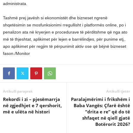
administrata.
Tashmë prej javësh si ekonomistët dhe bizneset ngrenë
shqetësimin se mosfunksionimi rregullisht i platformës online, po i
penalizon ata në kryerjen e procedurave të përditshme që nga ato
më të thjeshtat, aplikimet për lejen e barrëlindjes, për punime etj,.
apo aplikimet për regjim të përpunimit aktiv ose që bëjnë bizneset
fason./Monitor
Artikulli paraprak
Artikulli tjetër
​Rekordi i zi – pjesëmarrja
Paralajmërimi i frikshëm i
në zgjedhjet e 7 qershorit,
Baba Vangës: Çfarë është
më e ulëta në histori
“drita e re” që do të
shfaqet në qiell gjatë
Botërorit 2026?