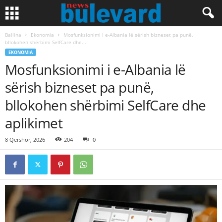
Ballina
Ekonomia
Mosfunksionimi i e-Albania lë sërish bizneset pa punë,
bllokohen shërbimi SelfCare dhe...
EKONOMIA
Mosfunksionimi i e-Albania lë
sërish bizneset pa punë,
bllokohen shërbimi SelfCare dhe
aplikimet
8 Qershor, 2026
204
0