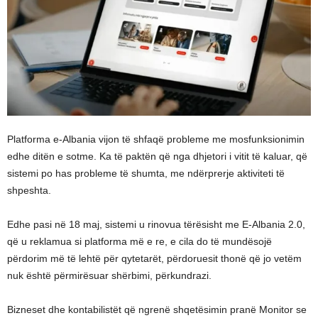
Platforma e-Albania vijon të shfaqë probleme me mosfunksionimin
edhe ditën e sotme. Ka të paktën që nga dhjetori i vitit të kaluar, që
sistemi po has probleme të shumta, me ndërprerje aktiviteti të
shpeshta.
Edhe pasi në 18 maj, sistemi u rinovua tërësisht me E-Albania 2.0,
që u reklamua si platforma më e re, e cila do të mundësojë
përdorim më të lehtë për qytetarët, përdoruesit thonë që jo vetëm
nuk është përmirësuar shërbimi, përkundrazi.
Bizneset dhe kontabilistët që ngrenë shqetësimin pranë Monitor se