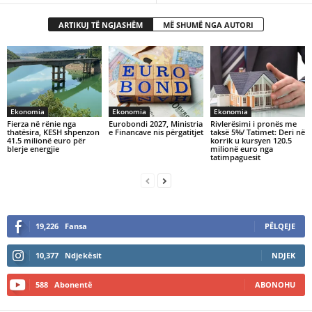
ARTIKUJ TË NGJASHËM
MË SHUMË NGA AUTORI
Ekonomia
Ekonomia
Ekonomia
Fierza në rënie nga
Eurobondi 2027, Ministria
Rivlerësimi i pronës me
thatësira, KESH shpenzon
e Financave nis përgatitjet
taksë 5%/ Tatimet: Deri në
41.5 milionë euro për
korrik u kursyen 120.5
blerje energjie
milionë euro nga
tatimpaguesit
19,226
Fansa
PËLQEJE
10,377
Ndjekësit
NDJEK
588
Abonentë
ABONOHU