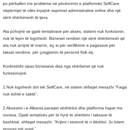
po përballen me probleme në përdorimin e platformës SelfCare
nëpërmjet të cilës kryejnë veprimet administrative online dhe një
sërë shërbimesh të tjera.
Ata pohojnë se gjatë tentativave për akses, sistemi nuk funksionin,
nuk të lejon të logohesh. Bizneset rendisin një sërë shërbimesh që
ata nuk arrijnë të marrin, siç ai për verifikimin e pagesave për
taksat vendore, për çregjistrim të personit fizik etj.
Konkretisht sipas bizneseve disa nga shërbimet që nuk
funksionojnë:
1.Nuk logohesh dot tek SelfCare, në sistem shfaqet mesazhi “Faqja
nuk është e saktë”,
2.Aksesimi i e-Albania paraqet vështirësi dhe platforma hapet me
vonesa. Gjatë tentativës për të hyrë te shërbimi i taksave të
bashkisë, shfaqet mesazhi: “Krijimi i sesionit të ri dështoi. Ju lutem
provoni më vonë.”