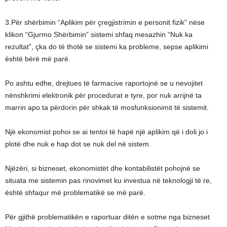
3.Për shërbimin “Aplikim për çregjistrimin e personit fizik” nëse
klikon “Gjurmo Shërbimin” sistemi shfaq mesazhin “Nuk ka
rezultat”, çka do të thotë se sistemi ka probleme, sepse aplikimi
është bërë më parë.
Po ashtu edhe, drejtues të farmacive raportojnë se u nevojitet
nënshkrimi elektronik për procedurat e tyre, por nuk arrijnë ta
marrin apo ta përdorin për shkak të mosfunksionimit të sistemit.
Një ekonomist pohoi se ai tentoi të hapë një aplikim që i doli jo i
plotë dhe nuk e hap dot se nuk del në sistem.
Njëzëri, si bizneset, ekonomistët dhe kontabilistët pohojnë se
situata me sistemin pas rinovimet ku investua në teknologji të re,
është shfaqur më problematikë se më parë.
Për gjithë problematikën e raportuar ditën e sotme nga bizneset