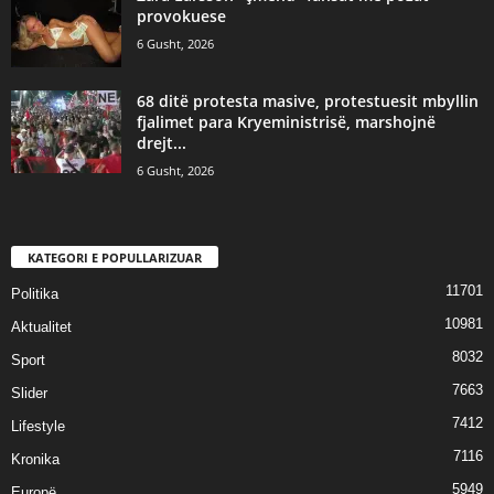
provokuese
6 Gusht, 2026
68 ditë protesta masive, protestuesit mbyllin
fjalimet para Kryeministrisë, marshojnë
drejt...
6 Gusht, 2026
KATEGORI E POPULLARIZUAR
11701
Politika
10981
Aktualitet
8032
Sport
7663
Slider
7412
Lifestyle
7116
Kronika
5949
Europë