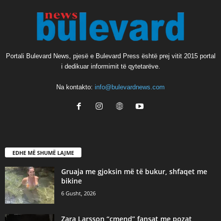
Portali Bulevard News, pjesë e Bulevard Press është prej vitit 2015 portal
i dedikuar informimit të qytetarëve.
Na kontakto:
info@bulevardnews.com
EDHE MË SHUMË LAJME
Gruaja me gjoksin më të bukur, shfaqet me
bikine
6 Gusht, 2026
Zara Larsson “çmend” fansat me pozat