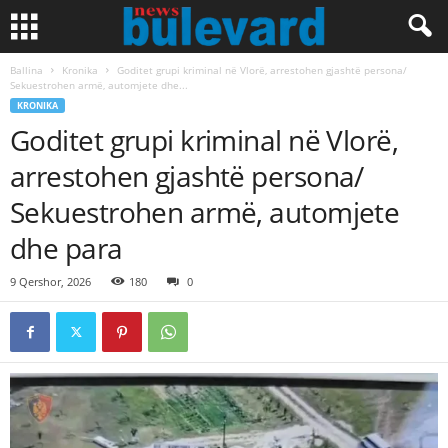
Ballina
Kronika
Goditet grupi kriminal në Vlorë, arrestohen gjashtë persona/
Sekuestrohen armë, automjete dhe...
KRONIKA
Goditet grupi kriminal në Vlorë,
arrestohen gjashtë persona/
Sekuestrohen armë, automjete
dhe para
9 Qershor, 2026
180
0