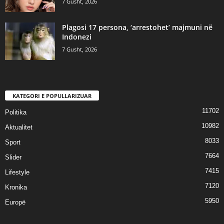
7 Gusht, 2026
Plagosi 17 persona, ‘arrestohet’ majmuni në
Indonezi
7 Gusht, 2026
KATEGORI E POPULLARIZUAR
11702
Politika
10982
Aktualitet
8033
Sport
7664
Slider
7415
Lifestyle
7120
Kronika
5950
Europë