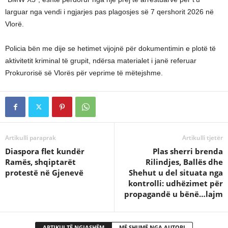
larguar nga vendi i ngjarjes pas plagosjes së 7 qershorit 2026 në
Vlorë.
Policia bën me dije se hetimet vijojnë për dokumentimin e plotë të
aktivitetit kriminal të grupit, ndërsa materialet i janë referuar
Prokurorisë së Vlorës për veprime të mëtejshme.
Artikulli paraprak
Artikulli tjetër
Diaspora flet kundër
Plas sherri brenda
Ramës, shqiptarët
Rilindjes, Ballës dhe
protestë në Gjenevë
Shehut u del situata nga
kontrolli: udhëzimet për
propagandë u bënë…lajm
ARTIKUJ TË NGJASHËM
MË SHUMË NGA AUTORI