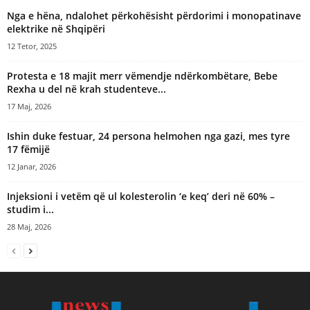
Nga e hëna, ndalohet përkohësisht përdorimi i monopatinave
elektrike në Shqipëri
12 Tetor, 2025
Protesta e 18 majit merr vëmendje ndërkombëtare, Bebe
Rexha u del në krah studenteve...
17 Maj, 2026
Ishin duke festuar, 24 persona helmohen nga gazi, mes tyre
17 fëmijë
12 Janar, 2026
Injeksioni i vetëm që ul kolesterolin ‘e keq’ deri në 60% –
studim i...
28 Maj, 2026