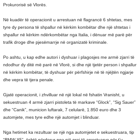
Prokurorisë së Vlorës.
Në kuadër të operacionit u arrestuan në flagrancë 6 shtetas, mes
tyre dy persona të shpallur në kërkim kombëtar dhe një shtetas i
shpallur në kërkim ndërkombëtar nga Italia, i dënuar më parë për
trafik droge dhe pjesëmarrje në organizatë kriminale.
Po ashtu, u kap edhe autori i dyshuar i plagosjes me armë zjarri të
ndodhur dy ditë më parë në Vlorë, si dhe një tjetër person i shpallur
në kërkim kombëtar, të dyshuar për përfshirje në të njëjtën ngjarje
dhe vepra të tjera penale.
Gjatë operacionit, i zhvilluar në një lokal në fshatin Vranisht, u
sekuestruan 4 armë zjarri pistoleta të markave “Glock”, “Sig Sauer”
dhe “Canik”, municion luftarak, 7 celularë, 1.850 euro dhe 3
automjete, mes tyre edhe një automjet i blinduar.
Nga hetimet ka rezultuar se një nga automjetet e sekuestruara, tip
“BMW X5”, është përdorur nga një prej të arrestuarve për t’u