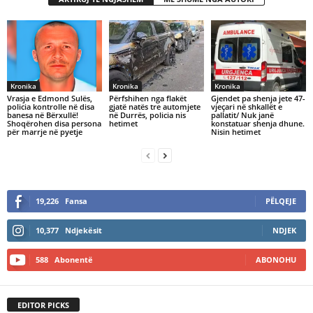
Kronika
Kronika
Kronika
Vrasja e Edmond Sulës,
Përfshihen nga flakët
Gjendet pa shenja jete 47-
policia kontrolle në disa
gjatë natës tre automjete
vjeçari në shkallët e
banesa në Bërxullë!
në Durrës, policia nis
pallatit/ Nuk janë
Shoqërohen disa persona
hetimet
konstatuar shenja dhune.
për marrje në pyetje
Nisin hetimet
19,226
Fansa
PËLQEJE
10,377
Ndjekësit
NDJEK
588
Abonentë
ABONOHU
EDITOR PICKS