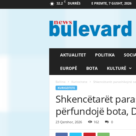
C
DURRËS
E PREMTE, 7 GUSHT, 2026
32.2
G
a
z
e
t
a
B
AKTUALITET
POLITIKA
SOCI
u
l
EUROPË
BOTA
KULTURË
e
v
Ballina
Kuriozitete
Shkencëtarët parashikojnë se s
a
KURIOZITETE
r
Shkencëtarët paras
d
përfundojë bota, Di
23 Qershor, 2026
162
0