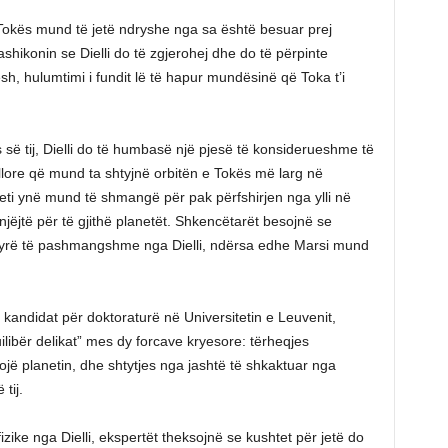
i Tokës mund të jetë ndryshe nga sa është besuar prej
shikonin se Dielli do të zgjerohej dhe do të përpinte
sh, hulumtimi i fundit lë të hapur mundësinë që Toka t’i
s së tij, Dielli do të humbasë një pjesë të konsiderueshme të
llore që mund ta shtyjnë orbitën e Tokës më larg në
eti ynë mund të shmangë për pak përfshirjen nga ylli në
 i njëjtë për të gjithë planetët. Shkencëtarët besojnë se
ënyrë të pashmangshme nga Dielli, ndërsa edhe Marsi mund
, kandidat për doktoraturë në Universitetin e Leuvenit,
ilibër delikat” mes dy forcave kryesore: tërheqjes
afrojë planetin, dhe shtytjes nga jashtë të shkaktuar nga
tij.
fizike nga Dielli, ekspertët theksojnë se kushtet për jetë do