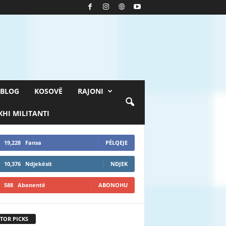
BLOG
KOSOVË
RAJONI
HI MILITANTI
19,228
Fansa
PËLQEJE
10,376
Ndjekësit
NDJEK
588
Abonentë
ABONOHU
TOR PICKS