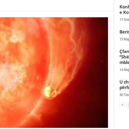
Konf
e Ko
17 Shk
Beri
15 Maj
Çfar
“Shë
mble
14 Maj
U zh
përf
30 Tet