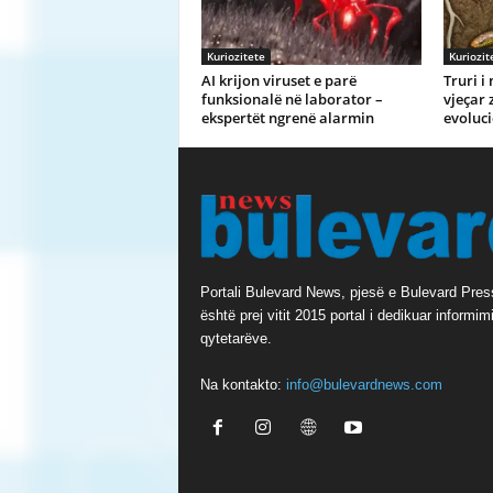
Kuriozitete
Kuriozit
AI krijon viruset e parë
Truri i
funksionalë në laborator –
vjeçar 
ekspertët ngrenë alarmin
evoluci
Portali Bulevard News, pjesë e Bulevard Pres
është prej vitit 2015 portal i dedikuar informimi
qytetarëve.
Na kontakto:
info@bulevardnews.com