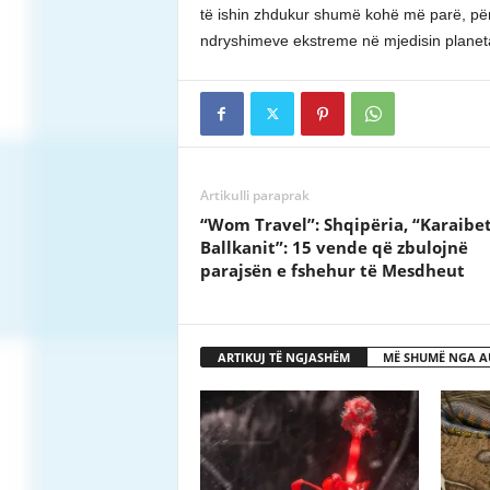
të ishin zhdukur shumë kohë më parë, për
ndryshimeve ekstreme në mjedisin planet
Artikulli paraprak
“Wom Travel”: Shqipëria, “Karaibet
Ballkanit”: 15 vende që zbulojnë
parajsën e fshehur të Mesdheut
ARTIKUJ TË NGJASHËM
MË SHUMË NGA A