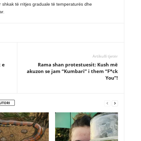
 shkak të rritjes graduale të temperaturës dhe
ar.
Artikulli tjetër
 e
Rama shan protestuesit: Kush më
akuzon se jam “Kumbari” i them “F*ck
You”!
UTORI