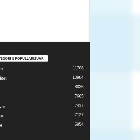
TEGORI E POPULLARIZUAR
11708
ka
10984
itet
8036
7665
7417
yle
7127
ka
5954
ë