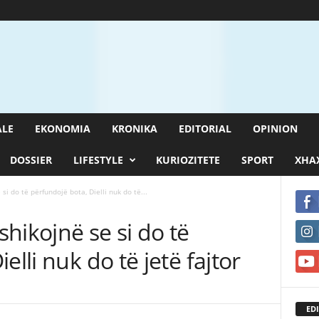
ALE
EKONOMIA
KRONIKA
EDITORIAL
OPINION
DOSSIER
LIFESTYLE
KURIOZITETE
SPORT
XHAX
i do të përfundojë bota, Dielli nuk do të...
hikojnë se si do të
elli nuk do të jetë fajtor
EDI