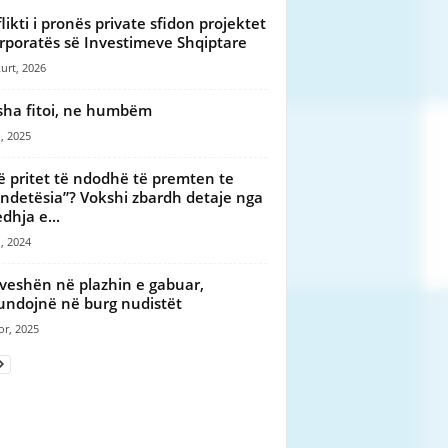
likti i pronës private sfidon projektet
rporatës së Investimeve Shqiptare
urt, 2026
sha fitoi, ne humbëm
, 2025
ë pritet të ndodhë të premten te
ndetësia”? Vokshi zbardh detaje nga
dhja e...
, 2024
veshën në plazhin e gabuar,
undojnë në burg nudistët
or, 2025