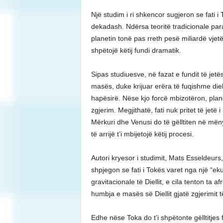
Një studim i ri shkencor sugjeron se fati 
dekadash. Ndërsa teoritë tradicionale para
planetin tonë pas rreth pesë miliardë vjetë
shpëtojë këtij fundi dramatik.
Sipas studiuesve, në fazat e fundit të jetë
masës, duke krijuar erëra të fuqishme die
hapësirë. Nëse kjo forcë mbizotëron, plan
zgjerim. Megjithatë, fati nuk pritet të jetë
Mërkuri dhe Venusi do të gëlltiten në m
të arrijë t’i mbijetojë këtij procesi.
Autori kryesor i studimit, Mats Esseldeurs
shpjegon se fati i Tokës varet nga një “eku
gravitacionale të Diellit, e cila tenton ta 
humbja e masës së Diellit gjatë zgjerimit të 
Edhe nëse Toka do t’i shpëtonte gëlltitjes 