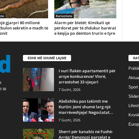
ete
Kuriozitete
 një gjarpri 80 milionë
Alarm për bletët: Kimikati që
zbulon sekretin e madh të
përdoret për të zhdukur barërat
onit
e këqija po dëmton trurin e tyre
EDHE MË SHUMË LAJME
KA
Politi
I vuri flakën apartamentit për
arsye konkurence/ Vlorë,
Aktual
arrestohet 33 vjeçari
s
Sport
t të
7 Gusht, 2026
Slider
Abdixhiku pas takimit me
Lifest
Kurtin: Jemi shumë larg një
marrëveshjeje! Negociatat...
Kroni
7 Gusht, 2026
Europ
Sherri për kanabis në Fushë-
Arrëz/ Denoncoi parcelat e