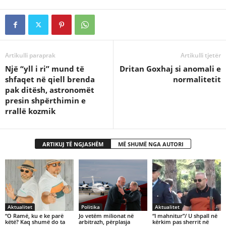
Artikulli paraprak
Artikulli tjetër
Një “yll i ri” mund të
Dritan Goxhaj si anomali e
shfaqet në qiell brenda
normalitetit
pak ditësh, astronomët
presin shpërthimin e
rrallë kozmik
ARTIKUJ TË NGJASHËM
MË SHUMË NGA AUTORI
Aktualitet
Politika
Aktualitet
“O Ramë, ku e ke parë
Jo vetëm milionat në
“I mahnitur”/ U shpall në
këtë? Kaq shumë do ta
arbitrazh, përplasja
kërkim pas sherrit në