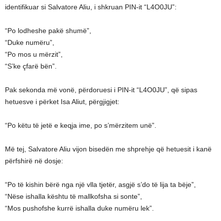
identifikuar si Salvatore Aliu, i shkruan PIN-it “L4O0JU”:
“Po lodheshe pakë shumë”,
“Duke numëru”,
“Po mos u mërzit”,
“S’ke çfarë bën”.
Pak sekonda më vonë, përdoruesi i PIN-it “L4O0JU”, që sipas
hetuesve i përket Isa Aliut, përgjigjet:
“Po këtu të jetë e keqja ime, po s’mërzitem unë”.
Më tej, Salvatore Aliu vijon bisedën me shprehje që hetuesit i kanë
përfshirë në dosje:
“Po të kishin bërë nga një vlla tjetër, asgjë s’do të lija ta bëje”,
“Nëse ishalla kështu të mallkofsha si sonte”,
“Mos pushofshe kurrë ishalla duke numëru lek”.