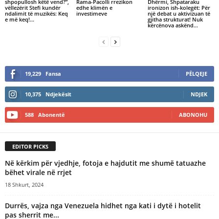
shpopullosh këtë vend?”,
Rama-Pacolli rrezikon
Dhërmi, Shpataraku
vëllezërit Stefi kundër
edhe klimën e
ironizon ish-kolegët: Për
ndalimit të muzikës: Keq
investimeve
një debat u aktivizuan të
e më keq!...
gjitha strukturat! Nuk
kërcënova askënd...
19,229
Fansa
PËLQEJE
10,375
Ndjekësit
NDJEK
588
Abonentë
ABONOHU
EDITOR PICKS
Në kërkim për vjedhje, fotoja e hajdutit me shumë tatuazhe
bëhet virale në rrjet
18 Shkurt, 2024
Durrës, vajza nga Venezuela hidhet nga kati i dytë i hotelit
pas sherrit me...