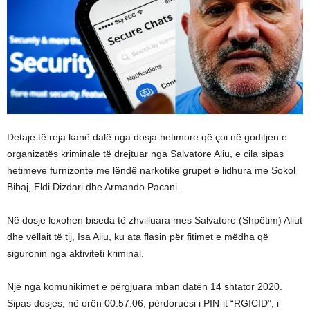
Detaje të reja kanë dalë nga dosja hetimore që çoi në goditjen e
organizatës kriminale të drejtuar nga Salvatore Aliu, e cila sipas
hetimeve furnizonte me lëndë narkotike grupet e lidhura me Sokol
Bibaj, Eldi Dizdari dhe Armando Pacani.
Në dosje lexohen biseda të zhvilluara mes Salvatore (Shpëtim) Aliut
dhe vëllait të tij, Isa Aliu, ku ata flasin për fitimet e mëdha që
siguronin nga aktiviteti kriminal.
Një nga komunikimet e përgjuara mban datën 14 shtator 2020.
Sipas dosjes, në orën 00:57:06, përdoruesi i PIN-it “RGICID”, i