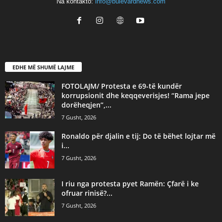
Na kontakto:
info@bulevardnews.com
EDHE MË SHUMË LAJME
FOTOLAJM/ Protesta e 69-të kundër
korrupsionit dhe keqqeverisjes! “Rama jepe
dorëheqjen”,...
7 Gusht, 2026
Ronaldo për djalin e tij: Do të bëhet lojtar më
i...
7 Gusht, 2026
I riu nga protesta pyet Ramën: Çfarë i ke
ofruar rinisë?...
7 Gusht, 2026