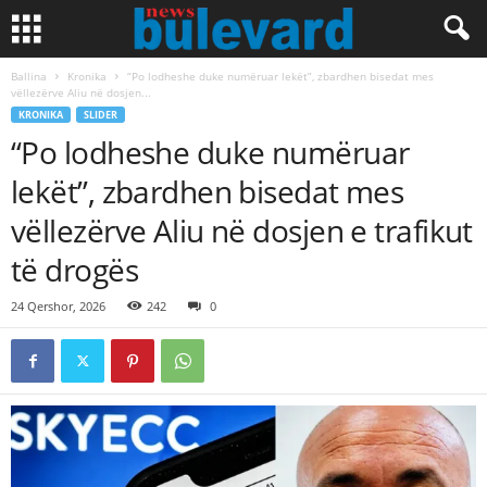
Ballina
Kronika
“Po lodheshe duke numëruar lekët”, zbardhen bisedat mes
vëllezërve Aliu në dosjen...
KRONIKA
SLIDER
“Po lodheshe duke numëruar
lekët”, zbardhen bisedat mes
vëllezërve Aliu në dosjen e trafikut
të drogës
24 Qershor, 2026
242
0