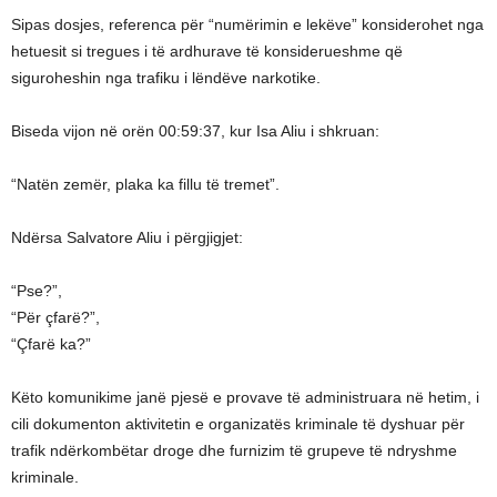
Sipas dosjes, referenca për “numërimin e lekëve” konsiderohet nga
hetuesit si tregues i të ardhurave të konsiderueshme që
siguroheshin nga trafiku i lëndëve narkotike.
Biseda vijon në orën 00:59:37, kur Isa Aliu i shkruan:
“Natën zemër, plaka ka fillu të tremet”.
Ndërsa Salvatore Aliu i përgjigjet:
“Pse?”,
“Për çfarë?”,
“Çfarë ka?”
Këto komunikime janë pjesë e provave të administruara në hetim, i
cili dokumenton aktivitetin e organizatës kriminale të dyshuar për
trafik ndërkombëtar droge dhe furnizim të grupeve të ndryshme
kriminale.