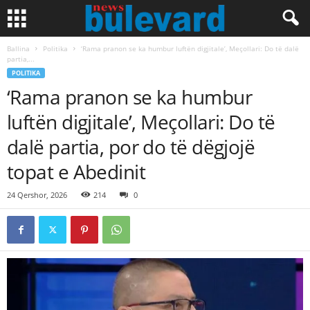
Ballina
Politika
‘Rama pranon se ka humbur luftën digjitale’, Meçollari: Do të dalë
partia,...
POLITIKA
‘Rama pranon se ka humbur
luftën digjitale’, Meçollari: Do të
dalë partia, por do të dëgjojë
topat e Abedinit
24 Qershor, 2026
214
0