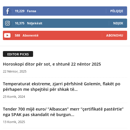
19,229
Fansa
PËLQEJE
10,375
Ndjekësit
NDJEK
588
Abonentë
ABONOHU
EDITOR PICKS
Horoskopi ditor për sot, e shtunë 22 nëntor 2025
22 Nëntor, 2025
Temperaturat ekstreme, zjarri përfshinë Golemin, flakët po
përhapen me shpejtësi për shkak të…
23 Korrik, 2024
Tender 700 mijë euro/ “Albascan” merr “çertifikatë pastërtie”
nga SPAK pas skandalit në burgun...
13 Korrik, 2025