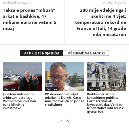
Artikulli paraprak
Artikulli tjetër
Taksa e pronës “mbush”
200 mijë vdekje nga i
arkat e bashkive, 47
nxehti në 4 vjet,
milionë euro në vetëm 5
temperatura rekord në
muaj
Francë e Itali, 14 gradë
mbi mesataren
ARTIKUJ TË NGJASHËM
MË SHUMË NGA AUTORI
Politika
Politika
Politika
Jo vetëm milionat në
PD denoncon mbetjet
Bashkia Cërrik nis
arbitrazh, përplasja
toksike në Durrës, Cara:
konsultimet publike/
Rama-Pacolli rrezikon
Analizat faktuan se janë të
Harta territoriale,
edhe klimën e
rrezikshme
kryebashkiaku: Vendimi
investimeve
të ndërtohet mbi zërin e
qytetarëve