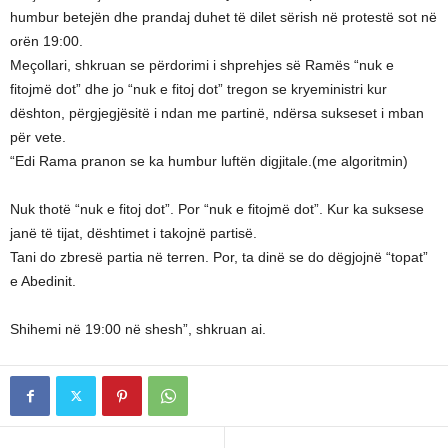
humbur betejën dhe prandaj duhet të dilet sërish në protestë sot në
orën 19:00.
Meçollari, shkruan se përdorimi i shprehjes së Ramës “nuk e
fitojmë dot” dhe jo “nuk e fitoj dot” tregon se kryeministri kur
dështon, përgjegjësitë i ndan me partinë, ndërsa sukseset i mban
për vete.
“Edi Rama pranon se ka humbur luftën digjitale.(me algoritmin)
Nuk thotë “nuk e fitoj dot”. Por “nuk e fitojmë dot”. Kur ka suksese
janë të tijat, dështimet i takojnë partisë.
Tani do zbresë partia në terren. Por, ta dinë se do dëgjojnë “topat”
e Abedinit.
Shihemi në 19:00 në shesh”, shkruan ai.