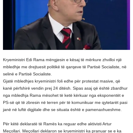
Kryeministri Edi Rama mëngjesin e kësaj të mërkure zhvilloi një
mbledhje me drejtuesit politikë të qarqeve të Partisë Socialiste, në
selinë e Partisë Socialiste.
Gjatë mbledhjes kryeministri foli edhe për protestat masive, që
kanë përfshirë vendin prej 24 ditësh. Sipas asaj që është zbardhur
nga mbledhja Rama mësohet të ketë kërkuar nga eksponentët e
PS-së që të zbresin në terren për të komunikuar me qytetarët pasi
janë në luftë digjitale dhe se situata është e pamenaxhueshme.
Për këtë deklaratë të Ramës ka reguar edhe aktivisti Artur
Meçollari. Meçollari deklaron se kryeministri ka pranuar se e ka