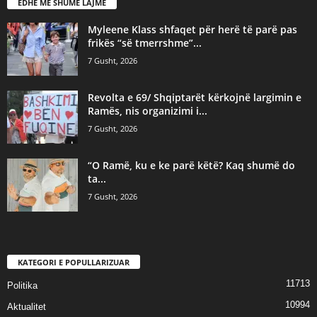
EDHE MË SHUMË LAJME
Myleene Klass shfaqet për herë të parë pas
frikës “së tmerrshme”...
7 Gusht, 2026
Revolta e 69/ Shqiptarët kërkojnë largimin e
Ramës, nis organizimi i...
7 Gusht, 2026
“O Ramë, ku e ke parë këtë? Kaq shumë do
ta...
7 Gusht, 2026
KATEGORI E POPULLARIZUAR
11713
Politika
10994
Aktualitet