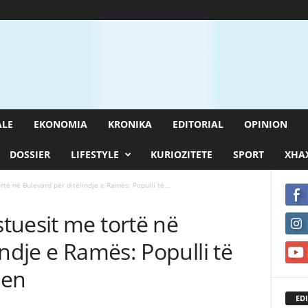
ALE
EKONOMIA
KRONIKA
EDITORIAL
OPINION
DOSSIER
LIFESTYLE
KURIOZITETE
SPORT
XHAX
të në Bulevard për ditëlindje e Ramës: Populli të...
tuesit me tortë në
indje e Ramës: Populli të
jen
EDI