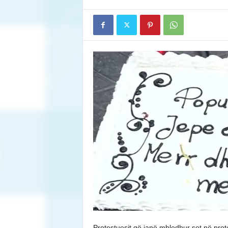
Protestuesit që janë mbledhur sot në prot