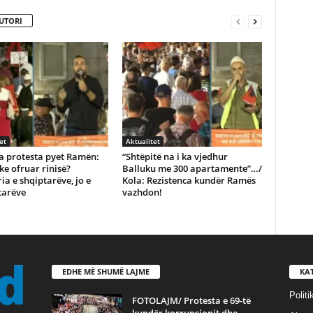
UTORI
et
Aktualitet
ga protesta pyet Ramën:
“Shtëpitë na i ka vjedhur
 ke ofruar rinisë?
Balluku me 300 apartamente”…/
ia e shqiptarëve, jo e
Kola: Rezistenca kundër Ramës
tarëve
vazhdon!
EDHE MË SHUMË LAJME
KA
Politi
FOTOLAJM/ Protesta e 69-të
kundër korrupsionit dhe