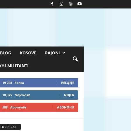
BLOG
KOSOVË
RAJONI
HI MILITANTI
19,228
Fansa
PËLQEJE
10,375
Ndjekësit
NDJEK
588
Abonentë
ABONOHU
TOR PICKS