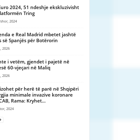
Euro 2024, 51 ndeshje ekskluzivisht
latformën Tring
shor, 2024
enda e Real Madrid mbetet jashtë
ës së Spanjës për Botërorin
, 2026
nte i vetëm, gjendet i pajetë në
së 60-vjeçari në Maliq
, 2026
izohet për herë të parë në Shqipëri
rgjia minimale invazive koronare
AB, Rama: Kryhet...
tor, 2024