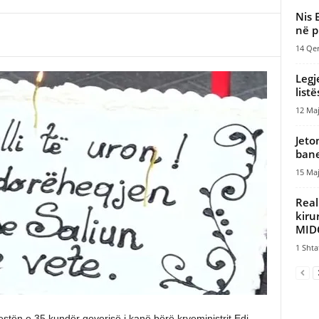
Nis 
në p
14 Qer
Legj
list
12 Maj
Jeto
bane
15 Maj
Real
kiru
MIDC
1 Shta
estën e 35 kundër qeverisë i kanë bërë kryeministrit Edi