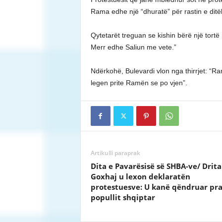
Rama edhe një “dhuratë” për rastin e ditëli
Qytetarët treguan se kishin bërë një tortë 
Merr edhe Saliun me vete.”
Ndërkohë, Bulevardi vlon nga thirrjet: “R
legen prite Ramën se po vjen”.
Artikulli paraprak
Dita e Pavarësisë së SHBA-ve/ Drit
Goxhaj u lexon deklaratën
protestuesve: U kanë qëndruar pr
popullit shqiptar