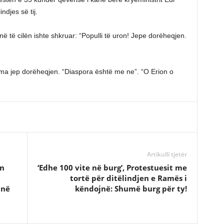
ndjes së tij.
në të cilën ishte shkruar: “Populli të uron! Jepe dorëheqjen.
ama jep dorëheqjen. “Diaspora është me ne”. “O Erion o
Artikulli tjetër
an
‘Edhe 100 vite në burg’, Protestuesit me
tortë për ditëlindjen e Ramës i
anë
këndojnë: Shumë burg për ty!