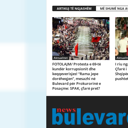
ARTIKUJ TË NGJASHËM
MË SHUMË NGA A
Aktualitet
Aktualit
FOTOLAJM/ Protesta e 69-të
I riu n
kundër korrupsionit dhe
Çfarë i
keqqeverisjes! “Rama jepe
Shqipër
dorëheqjen”, mesazhi në
pushte
Bulevard për Prokurorinë e
Posaçme: SPAK, çfarë pret?