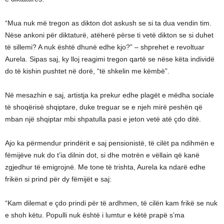
“Mua nuk më tregon as dikton dot askush se si ta dua vendin tim.
Nëse ankoni për diktaturë, atëherë përse ti vetë dikton se si duhet
të sillemi? A nuk është dhunë edhe kjo?” – shprehet e revoltuar
Aurela. Sipas saj, ky lloj reagimi tregon qartë se nëse këta individë
do të kishin pushtet në dorë, “të shkelin me këmbë”.
Në mesazhin e saj, artistja ka prekur edhe plagët e mëdha sociale
të shoqërisë shqiptare, duke treguar se e njeh mirë peshën që
mban një shqiptar mbi shpatulla pasi e jeton vetë atë çdo ditë.
Ajo ka përmendur prindërit e saj pensionistë, të cilët pa ndihmën e
fëmijëve nuk do t’ia dilnin dot, si dhe motrën e vëllain që kanë
zgjedhur të emigrojnë. Me tone të trishta, Aurela ka ndarë edhe
frikën si prind për dy fëmijët e saj:
“Kam dilemat e çdo prindi për të ardhmen, të cilën kam frikë se nuk
e shoh këtu. Populli nuk është i lumtur e këtë prapë s’ma