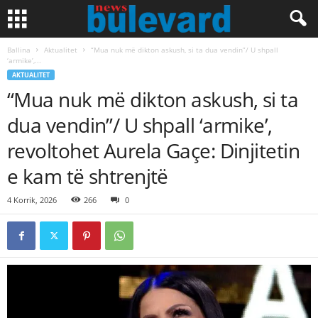
Ballina
Aktualitet
“Mua nuk më dikton askush, si ta dua vendin”/ U shpall
‘armike’,...
AKTUALITET
“Mua nuk më dikton askush, si ta
dua vendin”/ U shpall ‘armike’,
revoltohet Aurela Gaçe: Dinjitetin
e kam të shtrenjtë
4 Korrik, 2026
266
0