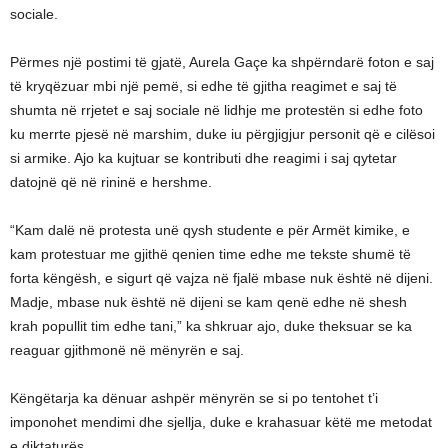
sociale.
Përmes një postimi të gjatë, Aurela Gaçe ka shpërndarë foton e saj
të kryqëzuar mbi një pemë, si edhe të gjitha reagimet e saj të
shumta në rrjetet e saj sociale në lidhje me protestën si edhe foto
ku merrte pjesë në marshim, duke iu përgjigjur personit që e cilësoi
si armike. Ajo ka kujtuar se kontributi dhe reagimi i saj qytetar
datojnë që në rininë e hershme.
“Kam dalë në protesta unë qysh studente e për Armët kimike, e
kam protestuar me gjithë qenien time edhe me tekste shumë të
forta këngësh, e sigurt që vajza në fjalë mbase nuk është në dijeni.
Madje, mbase nuk është në dijeni se kam qenë edhe në shesh
krah popullit tim edhe tani,” ka shkruar ajo, duke theksuar se ka
reaguar gjithmonë në mënyrën e saj.
Këngëtarja ka dënuar ashpër mënyrën se si po tentohet t’i
imponohet mendimi dhe sjellja, duke e krahasuar këtë me metodat
e diktaturës.