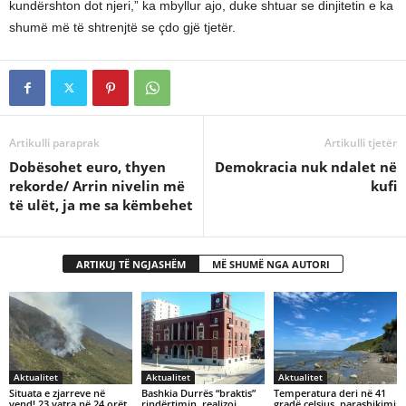
kundërshton dot njeri,” ka mbyllur ajo, duke shtuar se dinjitetin e ka
shumë më të shtrenjtë se çdo gjë tjetër.
Artikulli paraprak
Artikulli tjetër
Dobësohet euro, thyen
Demokracia nuk ndalet në
rekorde/ Arrin nivelin më
kufi
të ulët, ja me sa këmbehet
ARTIKUJ TË NGJASHËM
MË SHUMË NGA AUTORI
Aktualitet
Aktualitet
Aktualitet
Situata e zjarreve në
Bashkia Durrës “braktis”
Temperatura deri në 41
vend! 23 vatra në 24 orët
rindërtimin, realizoi
gradë celsius, parashikimi