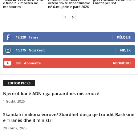
e fundit, 2 mbeten në
vetëm 1% të shpenzimeve
i motit për sot
monitorim
në 6-mujorin e parë 2026
19,228
Fansa
PËLQEJE
10,375
Ndjekësit
NDJEK
588
Abonentë
ABONOHU
EDITOR PICKS
Njerëzit kanë ADN nga paraardhës misteriozë
1 Gusht, 2026
Skandali i miliona eurove/ Zbardhet dosja që trondit Bashkinë
e Tiranës dhe 3 ministri
29 Korrik, 2025