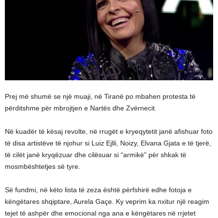
Prej më shumë se një muaji, në Tiranë po mbahen protesta të
përditshme për mbrojtjen e Nartës dhe Zvërnecit.
Në kuadër të kësaj revolte, në rrugët e kryeqytetit janë afishuar foto
të disa artistëve të njohur si Luiz Ejlli, Noizy, Elvana Gjata e të tjerë,
të cilët janë kryqëzuar dhe cilësuar si “armikë” për shkak të
mosmbështetjes së tyre.
Së fundmi, në këto lista të zeza është përfshirë edhe fotoja e
këngëtares shqiptare, Aurela Gaçe. Ky veprim ka nxitur një reagim
tejet të ashpër dhe emocional nga ana e këngëtares në rrjetet