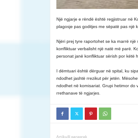
Një ngjarje e rëndë është regjistruar në 
plagosje pas goditjes me sëpatë pas një 
Njëri prej tyre raportohet se ka marrë një 
konfliktuar verbalisht një natë më parë. 
personat janë konfliktuar sërish por këtë h
I dëmtuari është dërguar në spital, ku si
ndodhet jashtë rrezikut për jetën. Mësohet
ndodhet në komisariat. Grupi hetimor do 
rrethanave të ngjarjes.
Artikulli paraprak