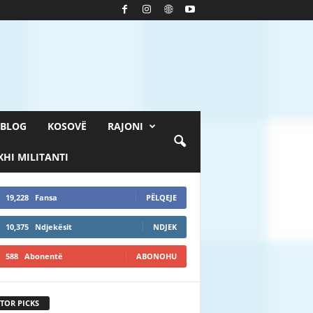
BLOG
KOSOVË
RAJONI
HI MILITANTI
19,228
Fansa
PËLQEJE
10,375
Ndjekësit
NDJEK
588
Abonentë
ABONOHU
TOR PICKS