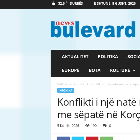
C
DURRËS
E SHTUNË, 8 GUSHT, 2026
32.5
G
a
z
e
t
a
B
AKTUALITET
POLITIKA
SOCI
u
l
EUROPË
BOTA
KULTURË
e
v
Ballina
Kronika
Konflikti i një natë më parë vijoi
a
KRONIKA
r
Konflikti i një natë
d
me sëpatë në Kor
5 Korrik, 2026
190
0