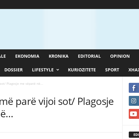
ALE
EKONOMIA
KRONIKA
EDITORIAL
OPINION
DOSSIER
LIFESTYLE
KURIOZITETE
SPORT
XHAX
 sot/ Plagosje me sëpatë në...
 më parë vijoi sot/ Plagosje
çë…
EDI