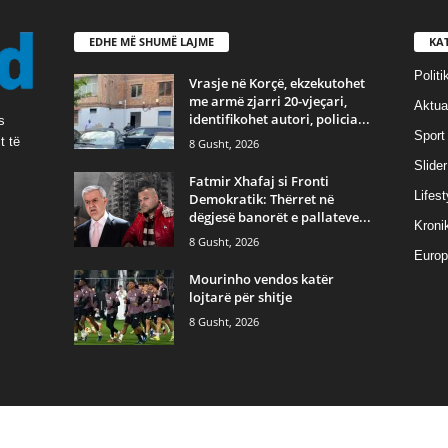
EDHE MË SHUMË LAJME
KA
Politi
Vrasje në Korçë, ekzekutohet
me armë zjarri 20-vjeçari,
Aktual
identifikohet autori, policia...
s
Sport
t të
8 Gusht, 2026
Slider
Fatmir Xhafaj si Fronti
Lifest
Demokratik: Thërret në
dëgjesë banorët e pallateve...
Kroni
8 Gusht, 2026
Europ
Mourinho vendos katër
lojtarë për shitje
8 Gusht, 2026