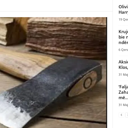
Oliv
Harr
19 Qer
Kruj
bie 
ndër
6 Qers
Aksi
Klos
31 Maj
‘Fal
Zaha
më..
31 Maj