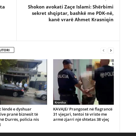
ta
Shokon avokati Zaçe Islami: Shërbimi
sekret shqiptar, bashkë me PDK-në,
kanë vrarë Ahmet Krasniqin
UTORI
Kronika
 lëndë e dyshuar
KAVAJE/ Prangoset në flagrancë
ive pranë biznesit të
31 vjeçari, tentoi të vriste me
në Durrës, policia nis
armë zjarri një shtetas 38 vjeç
t