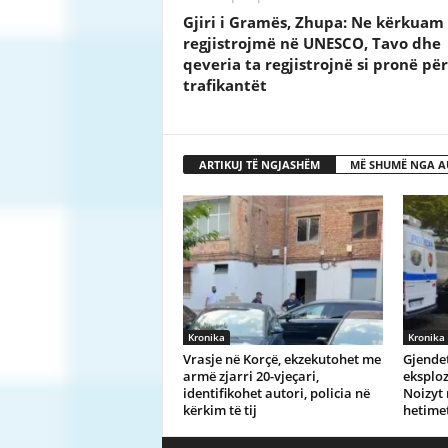
Gjiri i Gramës, Zhupa: Ne kërkuam 
regjistrojmë në UNESCO, Tavo dhe
qeveria ta regjistrojnë si pronë për
trafikantët
ARTIKUJ TË NGJASHËM
MË SHUMË NGA A
Kronika
Kronika
Vrasje në Korçë, ekzekutohet me
Gjendet
armë zjarri 20-vjeçari,
eksploz
identifikohet autori, policia në
Noizyt 
kërkim të tij
hetime