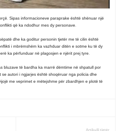
Korçë. Sipas informacioneve paraprake është shënuar një
konflikti që ka ndodhur mes dy personave.
sëpatë dhe ka goditur personin tjetër me të cilin është
Konflikti i mbrëmshëm ka vazhduar ditën e sotme ku të dy
erë ka përfunduar në plagosjen e njërit prej tyre.
pas bluzave të bardha ka marrë dëmtime në shpatull por
 se autori i ngjarjes është shoqëruar nga policia dhe
vijojë me veprimet e mëtejshme për zbardhjen e plotë të
Artikulli tjetër