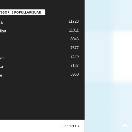
TEGORI E POPULLARIZUAR
11723
ka
11011
itet
8046
7677
7429
yle
7137
ka
5960
ë
Contact Us