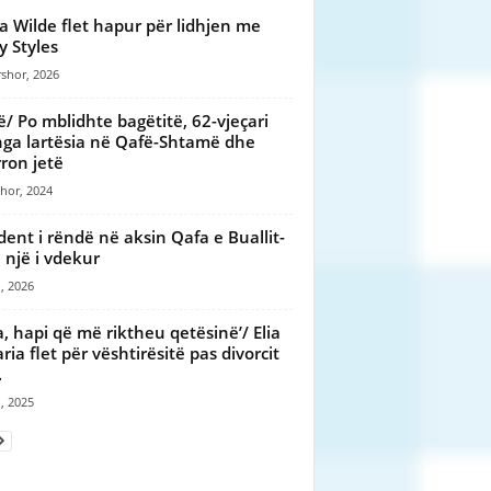
ia Wilde flet hapur për lidhjen me
y Styles
shor, 2026
ë/ Po mblidhte bagëtitë, 62-vjeçari
nga lartësia në Qafë-Shtamë dhe
ron jetë
hor, 2024
dent i rëndë në aksin Qafa e Buallit-
, një i vdekur
, 2026
ja, hapi që më riktheu qetësinë’/ Elia
ria flet për vështirësitë pas divorcit
.
, 2025