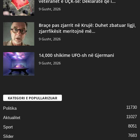
veteranët e UÇK-së: Deklaratë që i...
9 Gusht, 2026
Braçe pas zjarrit në Krujë: Duhet zbatuar ligji,
zjarrfikësit meritojnë më...
9 Gusht, 2026
14,000 shikime UFO-sh në Gjermani
9 Gusht, 2026
KATEGORI E POPULLARIZUAR
11730
Politika
11027
Aktualitet
8051
Sport
7683
Slider