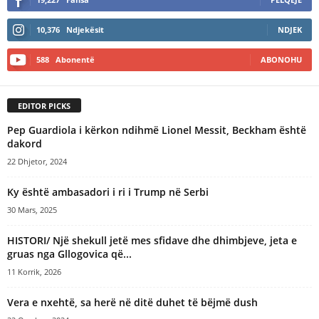
10,376
Ndjekësit
NDJEK
588
Abonentë
ABONOHU
EDITOR PICKS
Pep Guardiola i kërkon ndihmë Lionel Messit, Beckham është
dakord
22 Dhjetor, 2024
​Ky është ambasadori i ri i Trump në Serbi
30 Mars, 2025
HISTORI/ Një shekull jetë mes sfidave dhe dhimbjeve, jeta e
gruas nga Gllogovica që...
11 Korrik, 2026
Vera e nxehtë, sa herë në ditë duhet të bëjmë dush