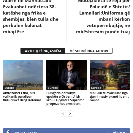
Alarm në Manhattan/
Motoçikleta të reja për
Evakuohet ndërtesa 38-
Policinë e Shtetit/
katëshe nga frika e
Lamallari:Uniforma që
shembjes, bien tulla dhe
mbani kërkon
përkulen kolonat
vetëpërmbajtje, ne
mbajtëse
mbështesim punën tuaj
ARTIKUJ TË NGJASHËM
MË SHUMË NGA AUTORI
Europë
Europë
Europë
Aktivizohet Etna, hiri
Hungaria përmbys
Mbi 200 të evakuuar nga
vullkanik paralizon
epokën e Orbanit/ Ish-
zjarri masiv pranë liqenit
fluturimet drejt Katanias
kreu i Gjykatës Supreme
Garda
propozohet president
19,227
Fansa
PËLQEJE