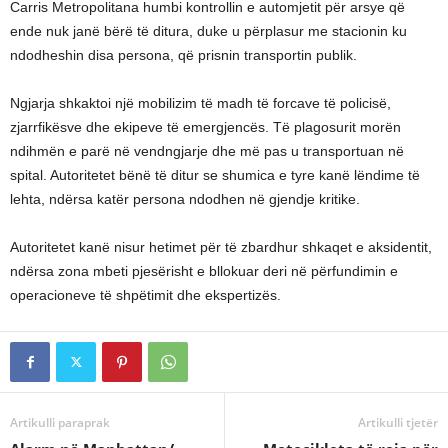
Carris Metropolitana humbi kontrollin e automjetit për arsye që
ende nuk janë bërë të ditura, duke u përplasur me stacionin ku
ndodheshin disa persona, që prisnin transportin publik.
Ngjarja shkaktoi një mobilizim të madh të forcave të policisë,
zjarrfikësve dhe ekipeve të emergjencës. Të plagosurit morën
ndihmën e parë në vendngjarje dhe më pas u transportuan në
spital. Autoritetet bënë të ditur se shumica e tyre kanë lëndime të
lehta, ndërsa katër persona ndodhen në gjendje kritike.
Autoritetet kanë nisur hetimet për të zbardhur shkaqet e aksidentit,
ndërsa zona mbeti pjesërisht e bllokuar deri në përfundimin e
operacioneve të shpëtimit dhe ekspertizës.
Artikulli paraprak
Artikulli tjetër