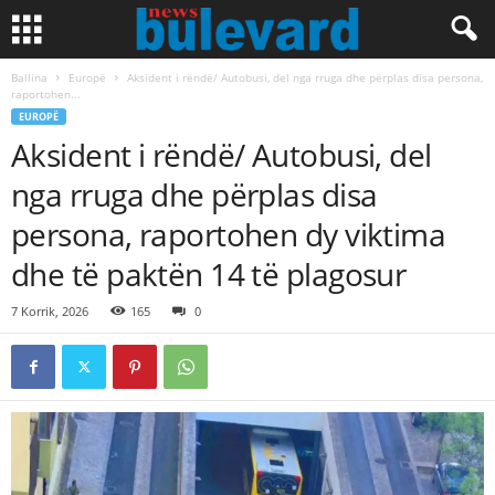
Ballina
Europë
Aksident i rëndë/ Autobusi, del nga rruga dhe përplas disa persona,
raportohen...
EUROPË
Aksident i rëndë/ Autobusi, del
nga rruga dhe përplas disa
persona, raportohen dy viktima
dhe të paktën 14 të plagosur
7 Korrik, 2026
165
0