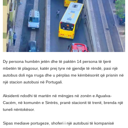
Dy persona humbën jetën dhe të paktën 14 persona të tjerë
mbetën të plagosur, katër prej tyre në gjendje të rëndë, pasi një
autobus doli nga rruga dhe u përplas me këmbësorët që prisnin në
një stacion autobusi në Portugali.
Aksidenti ndodhi të martën në mëngjes në zonën e Agualva-
Cacém, në komunën e Sintrës, pranë stacionit të trenit, brenda një
tuneli nëntokësor.
Sipas mediave portugeze, shoferi i një autobusi të kompanisë