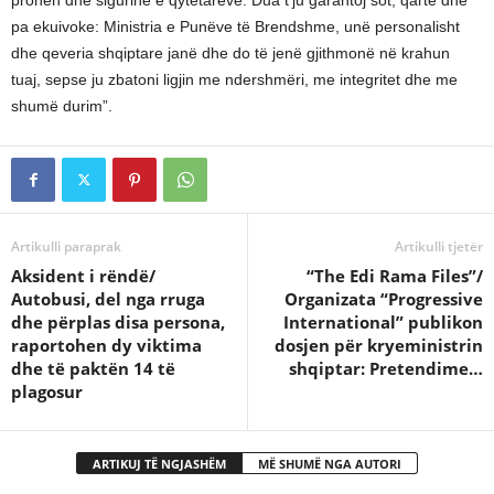
pronën dhe sigurinë e qytetarëve. Dua t’ju garantoj sot, qartë dhe
pa ekuivoke: Ministria e Punëve të Brendshme, unë personalisht
dhe qeveria shqiptare janë dhe do të jenë gjithmonë në krahun
tuaj, sepse ju zbatoni ligjin me ndershmëri, me integritet dhe me
shumë durim”.
Artikulli paraprak
Artikulli tjetër
Aksident i rëndë/
“The Edi Rama Files”/
Autobusi, del nga rruga
Organizata “Progressive
dhe përplas disa persona,
International” publikon
raportohen dy viktima
dosjen për kryeministrin
dhe të paktën 14 të
shqiptar: Pretendime…
plagosur
ARTIKUJ TË NGJASHËM
MË SHUMË NGA AUTORI