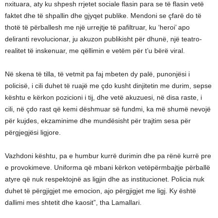
nxituara, aty ku shpesh rrjetet sociale flasin para se të flasin vetë
faktet dhe të shpallin dhe gjyqet publike. Mendoni se çfarë do të
thotë të përballesh me një urrejtje të pafiltruar, ku ‘heroi’ apo
deliranti revolucionar, ju akuzon publikisht për dhunë, një teatro-
realitet të inskenuar, me qëllimin e vetëm për t’u bërë viral.
Në skena të tilla, të vetmit pa faj mbeten dy palë, punonjësi i
policisë, i cili duhet të ruajë me çdo kusht dinjitetin me durim, sepse
kështu e kërkon pozicioni i tij, dhe vetë akuzuesi, në disa raste, i
cili, në çdo rast që kemi dëshmuar së fundmi, ka më shumë nevojë
për kujdes, ekzaminime dhe mundësisht për trajtim sesa për
përgjegjësi ligjore.
Vazhdoni kështu, pa e humbur kurrë durimin dhe pa rënë kurrë pre
e provokimeve. Uniforma që mbani kërkon vetëpërmbajtje përballë
atyre që nuk respektojnë as ligjin dhe as institucionet. Policia nuk
duhet të përgjigjet me emocion, ajo përgjigjet me ligj. Ky është
dallimi mes shtetit dhe kaosit”, tha Lamallari.