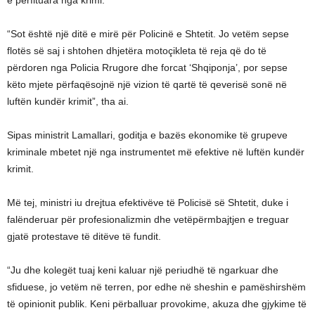
e përfituara nga krimi.
“Sot është një ditë e mirë për Policinë e Shtetit. Jo vetëm sepse
flotës së saj i shtohen dhjetëra motoçikleta të reja që do të
përdoren nga Policia Rrugore dhe forcat ‘Shqiponja’, por sepse
këto mjete përfaqësojnë një vizion të qartë të qeverisë sonë në
luftën kundër krimit”, tha ai.
Sipas ministrit Lamallari, goditja e bazës ekonomike të grupeve
kriminale mbetet një nga instrumentet më efektive në luftën kundër
krimit.
Më tej, ministri iu drejtua efektivëve të Policisë së Shtetit, duke i
falënderuar për profesionalizmin dhe vetëpërmbajtjen e treguar
gjatë protestave të ditëve të fundit.
“Ju dhe kolegët tuaj keni kaluar një periudhë të ngarkuar dhe
sfiduese, jo vetëm në terren, por edhe në sheshin e pamëshirshëm
të opinionit publik. Keni përballuar provokime, akuza dhe gjykime të