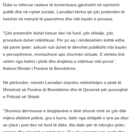
Duke iu referuar rasteve të komentuara gjerësisht në opinionin
publik dhe në rrjetet sociale, Lamallari kërkoi që çdo pretendim të
hetohet në mënyrë të paanshme dhe mbi bazën e provave.
“Çdo pretendim duhet hetuar deri në fund, çdo shkelje, çdo
procedurë duhet ndëshkuar. Por po aq i rëndësishëm është edhe
një parim tjetër: askush nuk duhet të dënohet publikisht mbi bazën
e perceptimeve, montazheve apo zhurmës virtuale. E vërteta lind
vetëm nga hetimi i plotë dhe drejtësia e ndërtuar mbi prova”,
theksoi Ministri i Punëve të Brendshme.
Në përfundim, ministri Lamallari shprehu mbështetjen e plotë të
Ministrisë së Punëve të Brendshme dhe të Qeverisë për punonjësit
e Policisë së Shtetit.
“Shumica dërrmuese e shqiptarëve e dinë shumë mirë se çdo ditë
mijëra efektivë policie, gra e burra, dalin nga shtëpitë e tyre pa ditur
se çfarë i pret deri në fund të ditës. Ata dalin për të mbrojtur jetën,