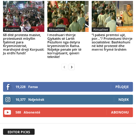
Aktualitet
Aktualitet
Aktualitet
68 ditë protesta masive,
I moshuari thirrje
“I pabesi premtoi ujë,
protestuesit mbyllin
Gjykatës së Lartë:
por…”/ Protestuesi thirrje
fjalimet para
Pezulloni nga detyra
socialistëve: Bashkohuni
Kryeministrisë,
kryeministrin Rama.
në këtë protestë dhe
marshojnë drejt Korpusit:
Ndjekje penale për të
merrni frymë lirshëm
Ju erdhi fundi!
korruptuarit, qeveri
teknike!
19,228
Fansa
PËLQEJE
10,377
Ndjekësit
NDJEK
588
Abonentë
ABONOHU
EDITOR PICKS