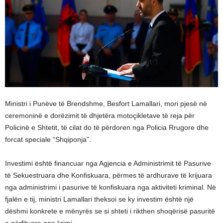
Ministri i Punëve të Brendshme, Besfort Lamallari, mori pjesë në
ceremoninë e dorëzimit të dhjetëra motoçikletave të reja për
Policinë e Shtetit, të cilat do të përdoren nga Policia Rrugore dhe
forcat speciale “Shqiponja”.
Investimi është financuar nga Agjencia e Administrimit të Pasurive
të Sekuestruara dhe Konfiskuara, përmes të ardhurave të krijuara
nga administrimi i pasurive të konfiskuara nga aktiviteti kriminal. Në
fjalën e tij, ministri Lamallari theksoi se ky investim është një
dëshmi konkrete e mënyrës se si shteti i rikthen shoqërisë pasuritë