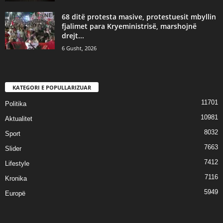
68 ditë protesta masive, protestuesit mbyllin
fjalimet para Kryeministrisë, marshojnë
drejt...
6 Gusht, 2026
KATEGORI E POPULLARIZUAR
11701
Politika
10981
Aktualitet
8032
Sport
7663
Slider
7412
Lifestyle
7116
Kronika
5949
Europë