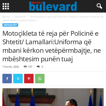
Ballina
Aktualitet
Motoçikleta të reja për Policinë e Shtetit/ Lamallari:Uniforma që
mbani kërkon vetëpërmbajtje,...
AKTUALITET
Motoçikleta të reja për Policinë e
Shtetit/ Lamallari:Uniforma që
mbani kërkon vetëpërmbajtje, ne
mbështesim punën tuaj
7 Korrik, 2026
197
0