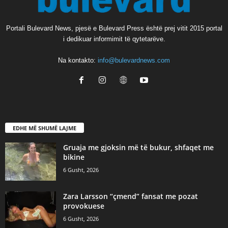
Portali Bulevard News, pjesë e Bulevard Press është prej vitit 2015 portal
i dedikuar informimit të qytetarëve.
Na kontakto:
info@bulevardnews.com
EDHE MË SHUMË LAJME
Gruaja me gjoksin më të bukur, shfaqet me
bikine
6 Gusht, 2026
Zara Larsson “çmend” fansat me pozat
provokuese
6 Gusht, 2026