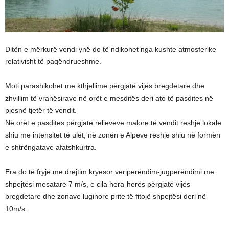
Ditën e mërkurë vendi ynë do të ndikohet nga kushte atmosferike
relativisht të paqëndrueshme.
Moti parashikohet me kthjellime përgjatë vijës bregdetare dhe
zhvillim të vranësirave në orët e mesditës deri ato të pasdites në
pjesnë tjetër të vendit.
Në orët e pasdites përgjatë relieveve malore të vendit reshje lokale
shiu me intensitet të ulët, në zonën e Alpeve reshje shiu në formën
e shtrëngatave afatshkurtra.
Era do të fryjë me drejtim kryesor veriperëndim-jugperëndimi me
shpejtësi mesatare 7 m/s, e cila hera-herës përgjatë vijës
bregdetare dhe zonave luginore prite të fitojë shpejtësi deri në
10m/s.