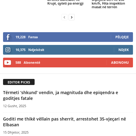
Krujë, qyteti pa energji
km/h, Hita inspekton
masat në terren
19,228
Fansa
PËLQEJE
10,375
Ndjekësit
NDJEK
588
Abonentë
ABONOHU
EDITOR PICKS
Tërmeti ‘shkund’ vendin, ja magnituda dhe epiqendra e
goditjes fatale
12 Gusht, 2025
Goditi me thikë vëllain pas sherrit, arrestohet 35-vjeçari në
Elbasan
15 Dhjetor, 2025