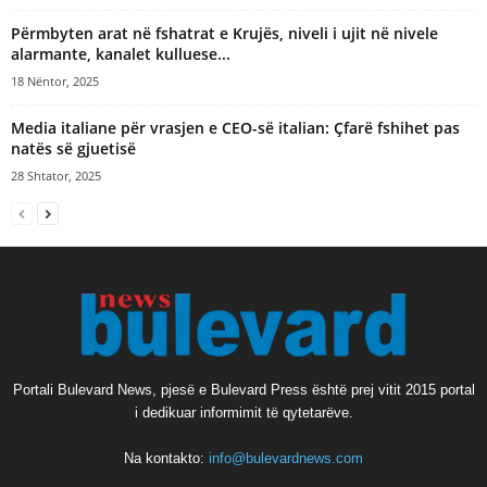
Përmbyten arat në fshatrat e Krujës, niveli i ujit në nivele
alarmante, kanalet kulluese...
18 Nëntor, 2025
Media italiane për vrasjen e CEO-së italian: Çfarë fshihet pas
natës së gjuetisë
28 Shtator, 2025
Portali Bulevard News, pjesë e Bulevard Press është prej vitit 2015 portal
i dedikuar informimit të qytetarëve.
Na kontakto:
info@bulevardnews.com