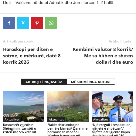
Deti – Valëzimi në detet Adriatik dhe Jon i forces 1-2 ballë.
Artikulli paraprak
Artikulli tjetër
Horoskopi për ditën e
Këmbimi valutor 8 korrik/
sotme, e mërkurë, datë 8
Me sa blihen e shiten
korrik 2026
dollari dhe euro
ARTIKUJ TË NGJASHËM
MË SHUMË NGA AUTORI
Aktualitet
Aktualitet
Aktualitet
Kosovarët zgjedhin
Flakët shkrumbojnë
“Një rregull i respektuar,
Shëngjinin, turistët u
pemë e bimësi/ Zjarri me
një jetë e shpëtuar”/
rritën me 5% këtë vit
përmasa të mëdha i
Mjetet inteligjente kapin
afrohet banesave në
shpejtësi deri në 230