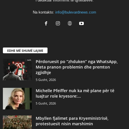
i dedikuar informimit të qytetarëve.
Na kontakto:
info@bulevardnews.com
EDHE MË SHUMË LAJME
Përdoruesit po “zhduken” nga WhatsApp,
Meta pranon problemin dhe premton
zgjidhje
5 Gusht, 2026
Michelle Pfeiffer nuk ka më plane për të
luajtur role kryesore:...
5 Gusht, 2026
Mbyllen fjalimet para Kryeministrisë,
protestuesit nisin marshimin