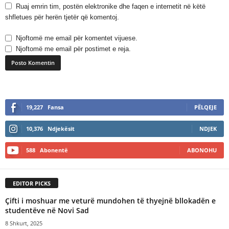
Ruaj emrin tim, postën elektronike dhe faqen e internetit në këtë
shfletues për herën tjetër që komentoj.
Njoftomë me email për komentet vijuese.
Njoftomë me email për postimet e reja.
A
l
19,227
Fansa
PËLQEJE
t
e
10,376
Ndjekësit
NDJEK
r
n
588
Abonentë
ABONOHU
a
t
i
EDITOR PICKS
v
e
Çifti i moshuar me veturë mundohen të thyejnë bllokadën e
:
studentëve në Novi Sad
8 Shkurt, 2025