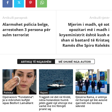
Artikulli paraprak
Artikulli tjetër
Alarmohet policia belge,
Mjerim i madh, që sot
arrestohen 3 persona për
opozitari më i madh i
sulm terrorist
kryeministrit është kush e
shan si bastard të Kristaq
Ramës dhe Spiro Kolekës
ARTIKUJ TË NGJASHËM
MË SHUMË NGA AUTORI
Politika
Rajoni
Politika
Operacioni “Fondatina”:
Tragjedi në det në Kretë,
Qeveria Rama, e vetmja
Ja si mbrohen kufijtë
nëna holandeze humb
në Europë që ble avionë
sipas Besfort Lamallarit
jetën gjatë një xhiroje me
zjarresh me tendera
varkë me tre fëmijët
sekretë
pranë saj