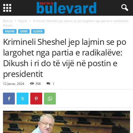
Ballina
Rajoni
Krimineli Sheshel jep lajmin se po largohet nga partia e radikalëve:
Dikush...
RAJONI
SERBI
SLIDER
Krimineli Sheshel jep lajmin se po
largohet nga partia e radikalëve:
Dikush i ri do të vijë në postin e
presidentit
12 Janar, 2024
398
1