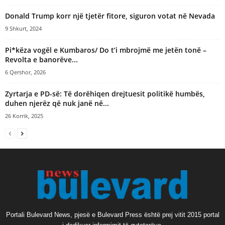
Donald Trump korr një tjetër fitore, siguron votat në Nevada
9 Shkurt, 2024
Pi*këza vogël e Kumbaros/ Do t’i mbrojmë me jetën tonë –
Revolta e banorëve...
6 Qershor, 2026
Zyrtarja e PD-së: Të dorëhiqen drejtuesit politikë humbës,
duhen njerëz që nuk janë në...
26 Korrik, 2025
Portali Bulevard News, pjesë e Bulevard Press është prej vitit 2015 portal