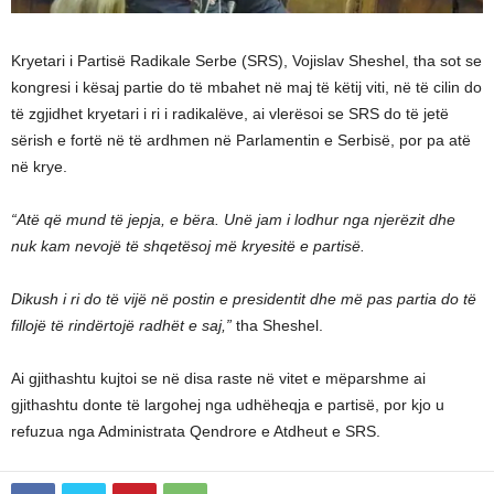
Kryetari i Partisë Radikale Serbe (SRS), Vojislav Sheshel, tha sot se
kongresi i kësaj partie do të mbahet në maj të këtij viti, në të cilin do
të zgjidhet kryetari i ri i radikalëve, ai vlerësoi se SRS do të jetë
sërish e fortë në të ardhmen në Parlamentin e Serbisë, por pa atë
në krye.
“Atë që mund të jepja, e bëra. Unë jam i lodhur nga njerëzit dhe
nuk kam nevojë të shqetësoj më kryesitë e partisë.
Dikush i ri do të vijë në postin e presidentit dhe më pas partia do të
fillojë të rindërtojë radhët e saj,”
tha Sheshel.
Ai gjithashtu kujtoi se në disa raste në vitet e mëparshme ai
gjithashtu donte të largohej nga udhëheqja e partisë, por kjo u
refuzua nga Administrata Qendrore e Atdheut e SRS.