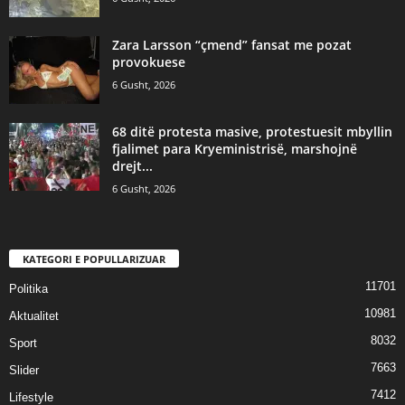
Zara Larsson “çmend” fansat me pozat
provokuese
6 Gusht, 2026
68 ditë protesta masive, protestuesit mbyllin
fjalimet para Kryeministrisë, marshojnë
drejt...
6 Gusht, 2026
KATEGORI E POPULLARIZUAR
11701
Politika
10981
Aktualitet
8032
Sport
7663
Slider
7412
Lifestyle