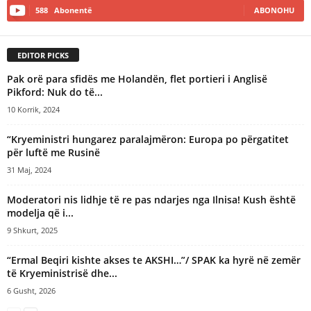
588
Abonentë
ABONOHU
a
t
i
EDITOR PICKS
v
e
Pak orë para sfidës me Holandën, flet portieri i Anglisë
:
Pikford: Nuk do të...
10 Korrik, 2024
“Kryeministri hungarez paralajmëron: Europa po përgatitet
për luftë me Rusinë
31 Maj, 2024
Moderatori nis lidhje të re pas ndarjes nga Ilnisa! Kush është
modelja që i...
9 Shkurt, 2025
“Ermal Beqiri kishte akses te AKSHI…”/ SPAK ka hyrë në zemër
të Kryeministrisë dhe...
6 Gusht, 2026