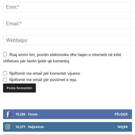
Ruaj emrin tim, postën elektronike dhe faqen e internetit në këtë
shfletues për herën tjetër që komentoj.
Njoftomë me email për komentet vijuese.
Njoftomë me email për postimet e reja.
A
l
19,226
Fansa
PËLQEJE
t
e
10,377
Ndjekësit
NDJEK
r
n