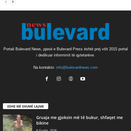
Portali Bulevard News, pjesë e Bulevard Press është prej vitit 2015 portal
i dedikuar informimit të qytetarëve.
Na kontakto:
info@bulevardnews.com
EDHE MË SHUMË LAJME
Gruaja me gjoksin më të bukur, shfaqet me
bikine
6 Gusht, 2026