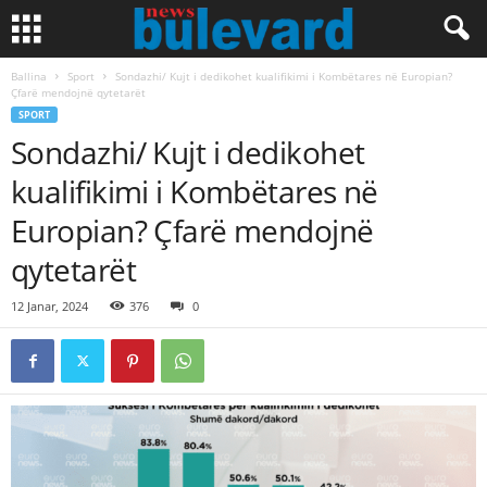
Ballina
Sport
Sondazhi/ Kujt i dedikohet kualifikimi i Kombëtares në Europian?
Çfarë mendojnë qytetarët
SPORT
Sondazhi/ Kujt i dedikohet
kualifikimi i Kombëtares në
Europian? Çfarë mendojnë
qytetarët
12 Janar, 2024
376
0