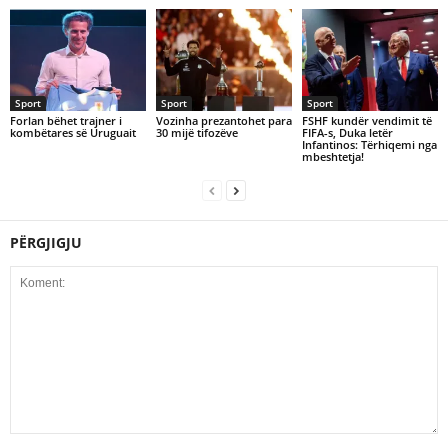
Sport
Sport
Sport
Forlan bëhet trajner i
Vozinha prezantohet para
FSHF kundër vendimit të
kombëtares së Uruguait
30 mijë tifozëve
FIFA-s, Duka letër
Infantinos: Tërhiqemi nga
mbeshtetja!
PËRGJIGJU