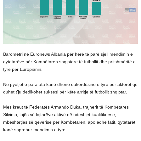
Barometri në Euronews Albania për herë të parë sjell mendimin e
qytetarëve për Kombëtaren shqiptare të futbollit dhe pritshmëritë e
tyre për Europianin.
Në pyetjet e para ata kanë dhënë dakordësinë e tyre për aktorët që
duhet t’ju dedikohet suksesi për këtë arritje të futbollit shqiptar.
Mes kreut të Federatës Armando Duka, trajnerit të Kombëtares
Silvinjo, lojës së lojtarëve aktivë në ndeshjet kualifikuese,
mbështetjes së qeverisë për Kombëtaren, apo edhe fatit, qytetarët
kanë shprehur mendimin e tyre.