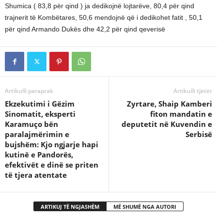
Shumica ( 83,8 për qind ) ja dedikojnë lojtarëve, 80,4 për qind
trajnerit të Kombëtares, 50,6 mendojnë që i dedikohet fatit , 50,1
për qind Armando Dukës dhe 42,2 për qind qeverisë
Artikulli paraprak
Artikulli tjetër
Ekzekutimi i Gëzim
Zyrtare, Shaip Kamberi
Sinomatit, eksperti
fiton mandatin e
Karamuço bën
deputetit në Kuvendin e
paralajmërimin e
Serbisë
bujshëm: Kjo ngjarje hapi
kutinë e Pandorës,
efektivët e dinë se priten
të tjera atentate
ARTIKUJ TË NGJASHËM
MË SHUMË NGA AUTORI