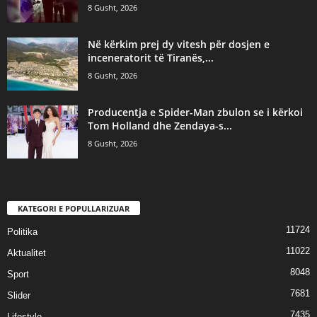
8 Gusht, 2026
Në kërkim prej dy vitesh për dosjen e
inceneratorit të Tiranës,...
8 Gusht, 2026
Producentja e Spider-Man zbulon se i kërkoi
Tom Holland dhe Zendaya-s...
8 Gusht, 2026
KATEGORI E POPULLARIZUAR
11724
Politika
11022
Aktualitet
8048
Sport
7681
Slider
7435
Lifestyle