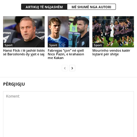
ARTIKUJ TË NGJASHËM
MË SHUMË NGA AUTORI
Sport
Sport
Sport
Hansi Flick i lë jashtë listës
Fabregas “çon” në qiell
Mourinho vendos katër
së Barcelonës dy yjet e saj
Nico Pazin, e krahason
lojtarë për shitje
me Kakan
PËRGJIGJU