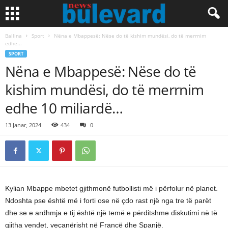
Ballina
Sport
Nëna e Mbappesë: Nëse do të kishim mundësi, do të merrnim
edhe...
SPORT
Nëna e Mbappesë: Nëse do të
kishim mundësi, do të merrnim
edhe 10 miliardë…
13 Janar, 2024
434
0
Kylian Mbappe mbetet gjithmonë futbollisti më i përfolur në planet.
Ndoshta pse është më i forti ose në çdo rast një nga tre të parët
dhe se e ardhmja e tij është një temë e përditshme diskutimi në të
gjitha vendet, veçanërisht në Francë dhe Spanjë.