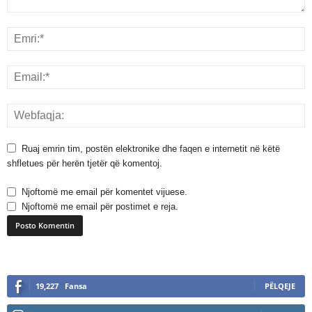
Ruaj emrin tim, postën elektronike dhe faqen e internetit në këtë
shfletues për herën tjetër që komentoj.
Njoftomë me email për komentet vijuese.
Njoftomë me email për postimet e reja.
A
l
19,227
Fansa
PËLQEJE
t
e