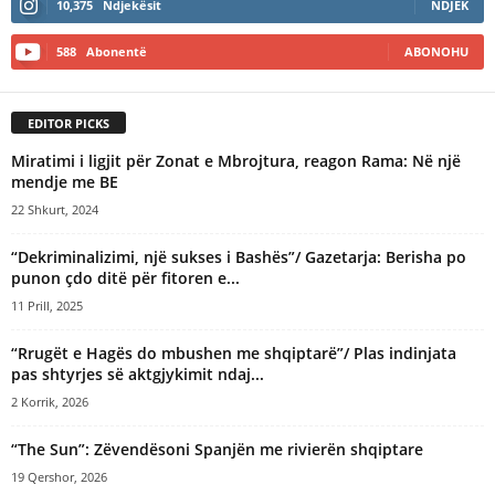
10,375
Ndjekësit
NDJEK
r
n
588
Abonentë
ABONOHU
a
t
i
EDITOR PICKS
v
e
Miratimi i ligjit për Zonat e Mbrojtura, reagon Rama: Në një
:
mendje me BE
22 Shkurt, 2024
“Dekriminalizimi, një sukses i Bashës”/ Gazetarja: Berisha po
punon çdo ditë për fitoren e...
11 Prill, 2025
“Rrugët e Hagës do mbushen me shqiptarë”/ Plas indinjata
pas shtyrjes së aktgjykimit ndaj...
2 Korrik, 2026
“The Sun”: Zëvendësoni Spanjën me rivierën shqiptare
19 Qershor, 2026