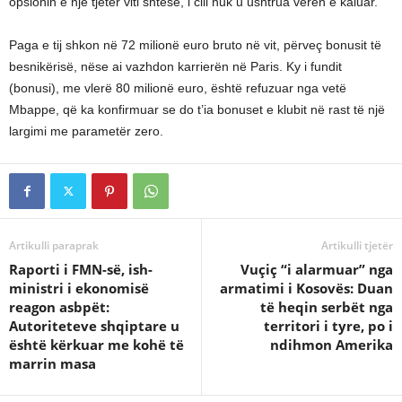
opsionin e një tjetër viti shtesë, i cili nuk u ushtrua verën e kaluar.
Paga e tij shkon në 72 milionë euro bruto në vit, përveç bonusit të
besnikërisë, nëse ai vazhdon karrierën në Paris. Ky i fundit
(bonusi), me vlerë 80 milionë euro, është refuzuar nga vetë
Mbappe, që ka konfirmuar se do t’ia bonuset e klubit në rast të një
largimi me parametër zero.
Artikulli paraprak
Artikulli tjetër
Raporti i FMN-së, ish-
Vuçiç “i alarmuar” nga
ministri i ekonomisë
armatimi i Kosovës: Duan
reagon asbpët:
të heqin serbët nga
Autoriteteve shqiptare u
territori i tyre, po i
është kërkuar me kohë të
ndihmon Amerika
marrin masa