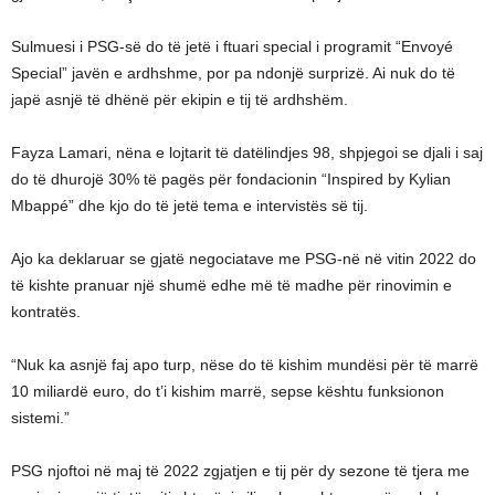
Sulmuesi i PSG-së do të jetë i ftuari special i programit “Envoyé
Special” javën e ardhshme, por pa ndonjë surprizë. Ai nuk do të
japë asnjë të dhënë për ekipin e tij të ardhshëm.
Fayza Lamari, nëna e lojtarit të datëlindjes 98, shpjegoi se djali i saj
do të dhurojë 30% të pagës për fondacionin “Inspired by Kylian
Mbappé” dhe kjo do të jetë tema e intervistës së tij.
Ajo ka deklaruar se gjatë negociatave me PSG-në në vitin 2022 do
të kishte pranuar një shumë edhe më të madhe për rinovimin e
kontratës.
“Nuk ka asnjë faj apo turp, nëse do të kishim mundësi për të marrë
10 miliardë euro, do t’i kishim marrë, sepse kështu funksionon
sistemi.”
PSG njoftoi në maj të 2022 zgjatjen e tij për dy sezone të tjera me