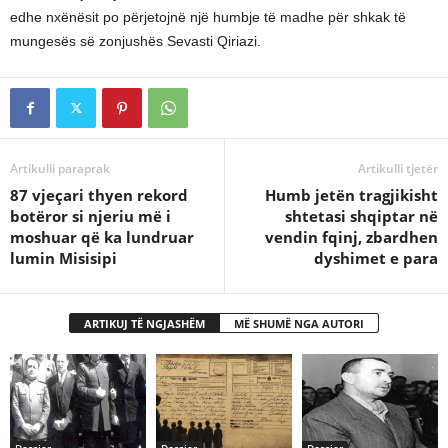
edhe nxënësit po përjetojnë një humbje të madhe për shkak të
mungesës së zonjushës Sevasti Qiriazi.
Artikulli paraprak
Artikulli tjetër
87 vjeçari thyen rekord
Humb jetën tragjikisht
botëror si njeriu më i
shtetasi shqiptar në
moshuar që ka lundruar
vendin fqinj, zbardhen
lumin Misisipi
dyshimet e para
ARTIKUJ TË NGJASHËM
MË SHUMË NGA AUTORI
Dossier
Dossier
Dossier