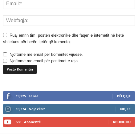
Ruaj emrin tim, postën elektronike dhe faqen e internetit në këtë
shfletues për herën tjetër që komentoj.
Njoftomë me email për komentet vijuese.
Njoftomë me email për postimet e reja.
A
l
19,225
Fansa
PËLQEJE
t
e
10,374
Ndjekësit
NDJEK
r
n
588
Abonentë
ABONOHU
a
t
i