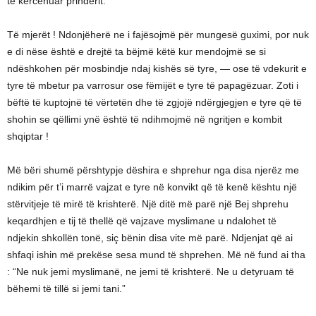
të kërcënuar prindërit.
Të mjerët ! Ndonjëherë ne i fajësojmë për mungesë guximi, por nuk
e di nëse është e drejtë ta bëjmë këtë kur mendojmë se si
ndëshkohen për mosbindje ndaj kishës së tyre, — ose të vdekurit e
tyre të mbetur pa varrosur ose fëmijët e tyre të papagëzuar. Zoti i
bëftë të kuptojnë të vërtetën dhe të zgjojë ndërgjegjen e tyre që të
shohin se qëllimi ynë është të ndihmojmë në ngritjen e kombit
shqiptar !
Më bëri shumë përshtypje dëshira e shprehur nga disa njerëz me
ndikim për t’i marrë vajzat e tyre në konvikt që të kenë kështu një
stërvitjeje të mirë të krishterë. Një ditë më parë një Bej shprehu
keqardhjen e tij të thellë që vajzave myslimane u ndalohet të
ndjekin shkollën tonë, siç bënin disa vite më parë. Ndjenjat që ai
shfaqi ishin më prekëse sesa mund të shprehen. Më në fund ai tha
: “Ne nuk jemi myslimanë, ne jemi të krishterë. Ne u detyruam të
bëhemi të tillë si jemi tani.”