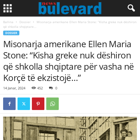
Ballina
Dossier
Misonarja amerikane Ellen Maria Stone: “Kisha greke nuk dëshiron
që shkolla shqiptare...
DOSSIER
Misonarja amerikane Ellen Maria
Stone: “Kisha greke nuk dëshiron
që shkolla shqiptare për vasha në
Korçë të ekzistojë…”
14 Janar, 2024
452
0