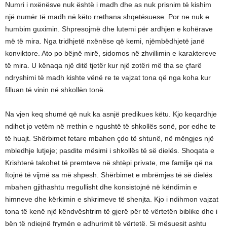
Numri i nxënësve nuk është i madh dhe as nuk prisnim të kishim
një numër të madh në këto rrethana shqetësuese. Por ne nuk e
humbim guximin. Shpresojmë dhe lutemi për ardhjen e kohërave
më të mira. Nga tridhjetë nxënëse që kemi, njëmbëdhjetë janë
konviktore. Ato po bëjnë mirë, sidomos në zhvillimin e karaktereve
të mira. U kënaqa një ditë tjetër kur një zotëri më tha se çfarë
ndryshimi të madh kishte vënë re te vajzat tona që nga koha kur
filluan të vinin në shkollën tonë.
Na vjen keq shumë që nuk ka asnjë predikues këtu. Kjo keqardhje
ndihet jo vetëm në rrethin e ngushtë të shkollës sonë, por edhe te
të huajt. Shërbimet fetare mbahen çdo të shtunë, në mëngjes një
mbledhje lutjeje; pasdite mësimi i shkollës të së dielës. Shoqata e
Krishterë takohet të premteve në shtëpi private, me familje që na
ftojnë të vijmë sa më shpesh. Shërbimet e mbrëmjes të së dielës
mbahen gjithashtu rregullisht dhe konsistojnë në këndimin e
himneve dhe kërkimin e shkrimeve të shenjta. Kjo i ndihmon vajzat
tona të kenë një këndvështrim të gjerë për të vërtetën biblike dhe i
bën të ndiejnë frymën e adhurimit të vërtetë. Si mësuesit ashtu