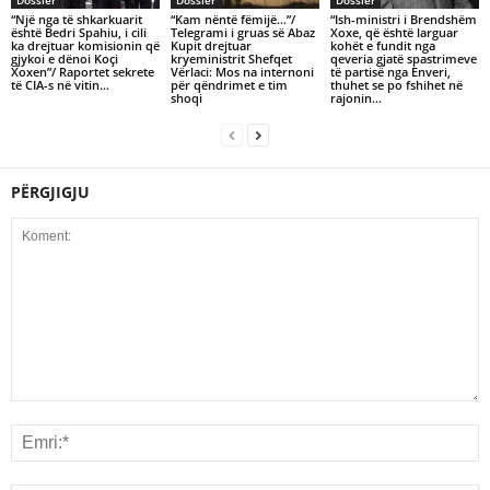
“Një nga të shkarkuarit
“Kam nëntë fëmijë…”/
“Ish-ministri i Brendshëm
është Bedri Spahiu, i cili
Telegrami i gruas së Abaz
Xoxe, që është larguar
ka drejtuar komisionin që
Kupit drejtuar
kohët e fundit nga
gjykoi e dënoi Koçi
kryeministrit Shefqet
qeveria gjatë spastrimeve
Xoxen”/ Raportet sekrete
Vërlaci: Mos na internoni
të partisë nga Enveri,
të CIA-s në vitin...
për qëndrimet e tim
thuhet se po fshihet në
shoqi
rajonin...
PËRGJIGJU