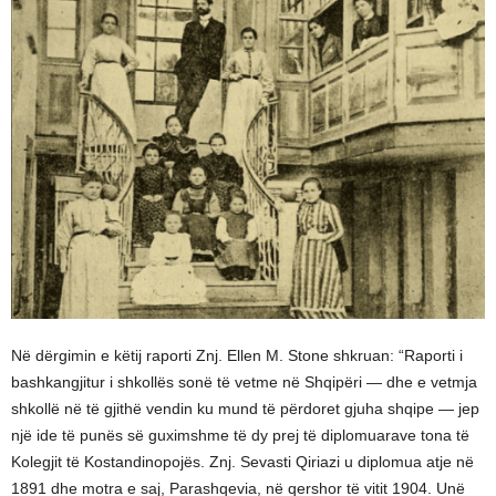
Në dërgimin e këtij raporti Znj. Ellen M. Stone shkruan: “Raporti i
bashkangjitur i shkollës sonë të vetme në Shqipëri — dhe e vetmja
shkollë në të gjithë vendin ku mund të përdoret gjuha shqipe — jep
një ide të punës së guximshme të dy prej të diplomuarave tona të
Kolegjit të Kostandinopojës. Znj. Sevasti Qiriazi u diplomua atje në
1891 dhe motra e saj, Parashqevia, në qershor të vitit 1904. Unë