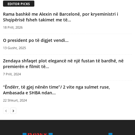
EDITOR PICKS
v
e
Rama bashkë me Alexin në Barcelonë, por kryeministri i
:
Shqipërisë fsheh takimet me të...
18 Prill, 2026
O president po të digjet vendi…
13 Gusht, 2025
Zendaya shfaqet plot elegancë në një fustan të bardhë, në
premierën e filmit të...
7 Prill, 2024
“Ëndërr, të gjej nënën time”/ 2 vite nga sulmet ruse,
Ambasada e SHBA ndan...
22 Shkurt, 2024