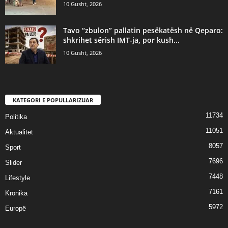
10 Gusht, 2026
Tavo “zbulon” pallatin pesëkatësh në Qeparo:
shkrihet sërish IMT-ja, por kush...
10 Gusht, 2026
KATEGORI E POPULLARIZUAR
11734
Politika
11051
Aktualitet
8057
Sport
7696
Slider
7448
Lifestyle
7161
Kronika
5972
Europë