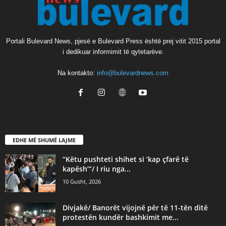
Portali Bulevard News, pjesë e Bulevard Press është prej vitit 2015 portal
i dedikuar informimit të qytetarëve.
Na kontakto:
info@bulevardnews.com
EDHE MË SHUMË LAJME
“Këtu pushteti shihet si ‘kap çfarë të
kapësh’”/ I riu nga...
10 Gusht, 2026
Divjakë/ Banorët vijojnë për të 11-tën ditë
protestën kundër bashkimit me...