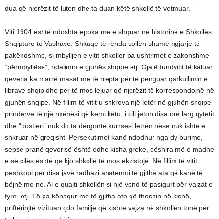
dua që njerëzit të luten dhe ta duan këtë shkollë të vetmuar.”
Viti 1904 është ndoshta epoka më e shquar në historinë e Shkollës
Shqiptare të Vashave. Shkaqe të rënda sollën shumë ngjarje të
pakëndshme, si mbylljen e vitit shkollor pa ushtrimet e zakonshme
“përmbyllëse”, ndalimin e gjuhës shqipe etj. Gjatë fundvitit të kaluar
qeveria ka marrë masat më të rrepta për të penguar qarkullimin e
librave shqip dhe për të mos lejuar që njerëzit të korrespondojnë në
gjuhën shqipe. Në fillim të vitit u shkrova një letër në gjuhën shqipe
prindërve të një nxënësi që kemi këtu, i cili jeton disa orë larg qytetit
dhe “postieri” nuk do ta dërgonte kurrsesi letrën nëse nuk ishte e
shkruar në greqisht. Persekutimet kanë ndodhur nga dy burime,
sepse pranë qeverisë është edhe kisha greke, dëshira më e madhe
e së cilës është që kjo shkollë të mos ekzistojë. Në fillim të vitit,
peshkopi për disa javë radhazi anatemoi të gjithë ata që kanë të
bëjnë me ne. Ai e quajti shkollën si një vend të pasigurt për vajzat e
tyre, etj. Të pa kënaqur me të gjitha ato që thoshin në kishë,
priftërinjtë vizituan çdo familje që kishte vajza në shkollën tonë për