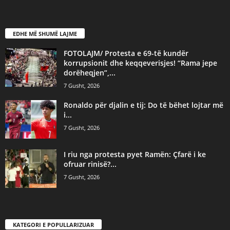
EDHE MË SHUMË LAJME
FOTOLAJM/ Protesta e 69-të kundër
korrupsionit dhe keqqeverisjes! “Rama jepe
dorëheqjen”,...
7 Gusht, 2026
Ronaldo për djalin e tij: Do të bëhet lojtar më
i...
7 Gusht, 2026
I riu nga protesta pyet Ramën: Çfarë i ke
ofruar rinisë?...
7 Gusht, 2026
KATEGORI E POPULLARIZUAR