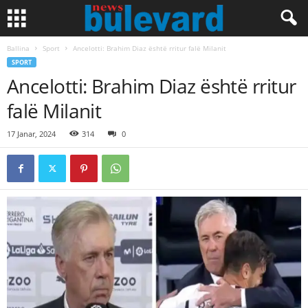
Ballina
Sport
Ancelotti: Brahim Diaz është rritur falë Milanit
SPORT
Ancelotti: Brahim Diaz është rritur
falë Milanit
17 Janar, 2024
314
0