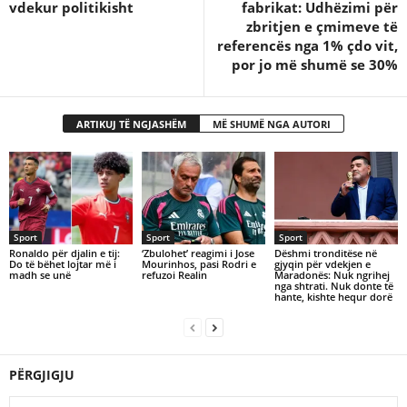
vdekur politikisht
fabrikat: Udhëzimi për
zbritjen e çmimeve të
referencës nga 1% çdo vit,
por jo më shumë se 30%
ARTIKUJ TË NGJASHËM
MË SHUMË NGA AUTORI
Sport
Sport
Sport
Ronaldo për djalin e tij:
‘Zbulohet’ reagimi i Jose
Dëshmi tronditëse në
Do të bëhet lojtar më i
Mourinhos, pasi Rodri e
gjyqin për vdekjen e
madh se unë
refuzoi Realin
Maradonës: Nuk ngrihej
nga shtrati. Nuk donte të
hante, kishte hequr dorë
PËRGJIGJU