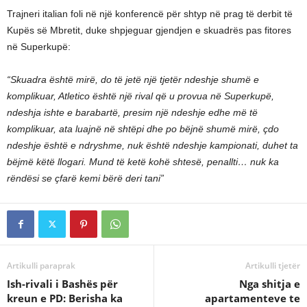
Trajneri italian foli në një konferencë për shtyp në prag të derbit të
Kupës së Mbretit, duke shpjeguar gjendjen e skuadrës pas fitores
në Superkupë:
“Skuadra është mirë, do të jetë një tjetër ndeshje shumë e
komplikuar, Atletico është një rival që u provua në Superkupë,
ndeshja ishte e barabartë, presim një ndeshje edhe më të
komplikuar, ata luajnë në shtëpi dhe po bëjnë shumë mirë, çdo
ndeshje është e ndryshme, nuk është ndeshje kampionati, duhet ta
bëjmë këtë llogari. Mund të ketë kohë shtesë, penallti… nuk ka
rëndësi se çfarë kemi bërë deri tani”
Artikulli paraprak
Artikulli tjetër
Ish-rivali i Bashës për
Nga shitja e
kreun e PD: Berisha ka
apartamenteve te