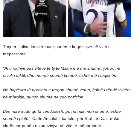
Trajneri italian ka vlerësuar punën e kuqezinjve në vitet e
mëparshme.
“Ai u rikthye pas viteve të tij te Milani me më shumë njohuri në
nivelin taktik dhe me më shumë këmbë, është më i fuqishëm.
Në hapësira të ngushta e tregon shumë veten, është i rëndësishëm
në mbrojtje, punon shumë në çdo pozicion.
Bën mirë kudo që ta vendosësh, po na ndihmon shumë, është
shumë i plotë”.
Carlo Ancelotti ka folur për Brahim Diaz, duke
vlerësuar punën e kuqezinjve në vitet e mëparshme.