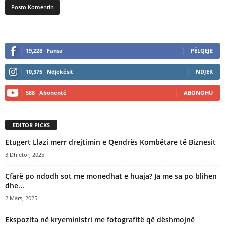
A
l
19,228
Fansa
PËLQEJE
t
e
10,375
Ndjekësit
NDJEK
r
n
588
Abonentë
ABONOHU
a
t
i
EDITOR PICKS
v
e
Etugert Llazi merr drejtimin e Qendrës Kombëtare të Biznesit
:
3 Dhjetor, 2025
Çfarë po ndodh sot me monedhat e huaja? Ja me sa po blihen
dhe...
2 Mars, 2025
Ekspozita në kryeministri me fotografitë që dëshmojnë