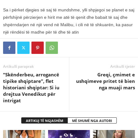
Sa i përket djegies së saj të mundshme, ylli shpjegoi se planet e saj
përfshijnë përzierjen e hirit me atë të qenit dhe babait të saj dhe
shpërndarjen në një vend në Malibu, i cili në të shkuarën, ka pasur
një rëndësi të madhe për të dhe të atin
Artikulli paraprak
Artikulli tjetër
“Skënderbeu, arrogancë
​Greqi, çmimet e
tipike shqiptare”, flet
ushqimeve pritet të bien
historiani shqiptar: Si iu
nga muaji mars
drejtua Venedikut për
intrigat
ARTIKUJ TË NGJASHËM
MË SHUMË NGA AUTORI