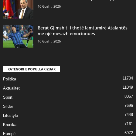
10 Gusht, 2026
Berat Gjimshiti i thotë lamtumirë Atalantës
me një mesazh emocionues
10 Gusht, 2026
KATEGORI E POPULLARIZUAR
11734
Politika
11049
Aktualitet
8057
Sport
7696
Slider
7448
Lifestyle
7161
Kronika
5972
Europë