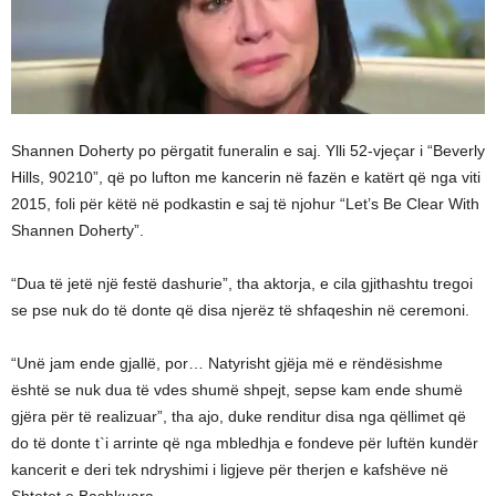
Shannen Doherty po përgatit funeralin e saj. Ylli 52-vjeçar i “Beverly
Hills, 90210”, që po lufton me kancerin në fazën e katërt që nga viti
2015, foli për këtë në podkastin e saj të njohur “Let’s Be Clear With
Shannen Doherty”.
“Dua të jetë një festë dashurie”, tha aktorja, e cila gjithashtu tregoi
se pse nuk do të donte që disa njerëz të shfaqeshin në ceremoni.
“Unë jam ende gjallë, por… Natyrisht gjëja më e rëndësishme
është se nuk dua të vdes shumë shpejt, sepse kam ende shumë
gjëra për të realizuar”, tha ajo, duke renditur disa nga qëllimet që
do të donte t`i arrinte që nga mbledhja e fondeve për luftën kundër
kancerit e deri tek ndryshimi i ligjeve për therjen e kafshëve në