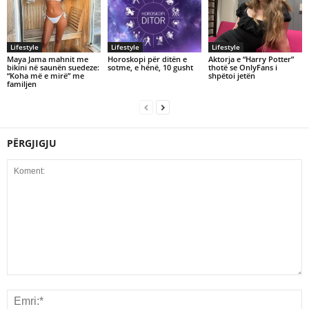
Lifestyle
Lifestyle
Lifestyle
Maya Jama mahnit me
Horoskopi për ditën e
Aktorja e “Harry Potter”
bikini në saunën suedeze:
sotme, e hënë, 10 gusht
thotë se OnlyFans i
“Koha më e mirë” me
shpëtoi jetën
familjen
PËRGJIGJU