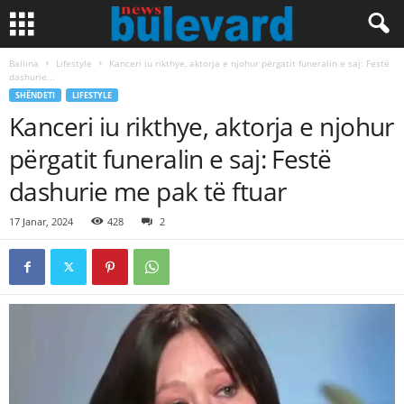
Ballina
Lifestyle
Kanceri iu rikthye, aktorja e njohur përgatit funeralin e saj: Festë
dashurie...
SHËNDETI
LIFESTYLE
Kanceri iu rikthye, aktorja e njohur
përgatit funeralin e saj: Festë
dashurie me pak të ftuar
17 Janar, 2024
428
2