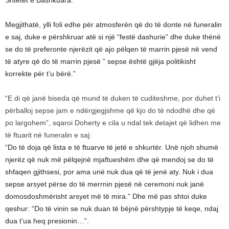
Shtetet e Bashkuara.
Megjithatë, ylli foli edhe për atmosferën që do të donte në funeralin
e saj, duke e përshkruar atë si një “festë dashurie” dhe duke thënë
se do të preferonte njerëzit që ajo pëlqen të marrin pjesë në vend
të atyre që do të marrin pjesë ” sepse është gjëja politikisht
korrekte për t’u bërë.”
“E di që janë biseda që mund të duken të cuditeshme, por duhet t’i
përballoj sepse jam e ndërgjegjshme që kjo do të ndodhë dhe që
po largohem”, sqaroi Doherty e cila u ndal tek detajet që lidhen me
të ftuarit në funeralin e saj:
“Do të doja që lista e të ftuarve të jetë e shkurtër. Unë njoh shumë
njerëz që nuk më pëlqejnë mjaftueshëm dhe që mendoj se do të
shfaqen gjithsesi, por ama unë nuk dua që të jenë aty. Nuk i dua
sepse arsyet përse do të merrnin pjesë në ceremoni nuk janë
domosdoshmërisht arsyet më të mira.” Dhe më pas shtoi duke
qeshur: “Do të vinin se nuk duan të bëjnë përshtypje të keqe, ndaj
dua t’ua heq presionin…”.