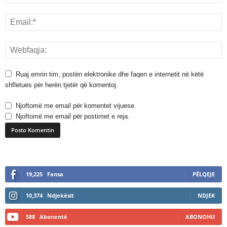
Ruaj emrin tim, postën elektronike dhe faqen e internetit në këtë
shfletues për herën tjetër që komentoj.
Njoftomë me email për komentet vijuese.
Njoftomë me email për postimet e reja.
A
l
19,225
Fansa
PËLQEJE
t
e
10,374
Ndjekësit
NDJEK
r
n
588
Abonentë
ABONOHU
a