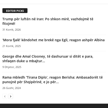
t
i
EDITOR PICKS
v
e
Trump për luftën në Iran: Po shkon mirë, vazhdojmë të
:
fitojmë!
31 Korrik, 2026
‘Mora fjalë’ këndohet me brekë nga Egli, reagon ashpër Albina
21 Korrik, 2025
George dhe Amal Clooney, të dashuruar si ditët e para,
shfaqen duke u mbajtur...
9 Dhjetor, 2025
Rama mbledh ‘Tirana Diplo’, reagon Berisha: Ambasadorët të
punojnë për Shqipërinë, e jo për...
26 Gusht, 2024