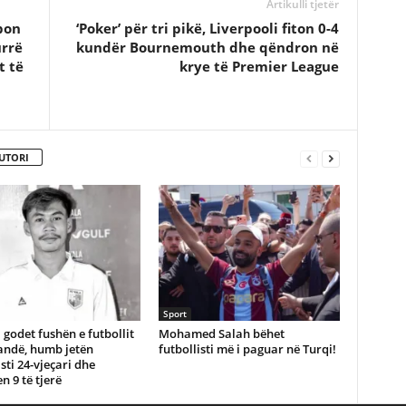
Artikulli tjetër
bon
‘Poker’ për tri pikë, Liverpooli fiton 0-4
urrë
kundër Bournemouth dhe qëndron në
t të
krye të Premier League
UTORI
Sport
 godet fushën e futbollit
Mohamed Salah bëhet
andë, humb jetën
futbollisti më i paguar në Turqi!
isti 24-vjeçari dhe
n 9 të tjerë