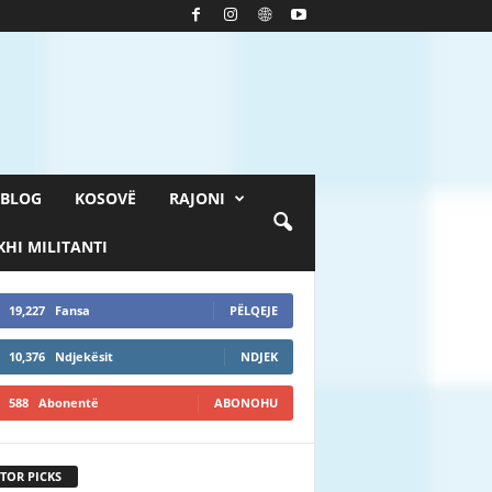
BLOG
KOSOVË
RAJONI
HI MILITANTI
19,227
Fansa
PËLQEJE
10,376
Ndjekësit
NDJEK
588
Abonentë
ABONOHU
TOR PICKS