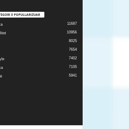
TEGORI E POPULLARIZUAR
11687
ka
10956
itet
8025
7654
7402
yle
7105
ka
5941
ë