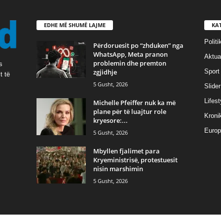
EDHE MË SHUMË LAJME
KA
Politi
Përdoruesit po “zhduken” nga
WhatsApp, Meta pranon
Aktual
problemin dhe premton
s
zgjidhje
Sport
t të
5 Gusht, 2026
Slider
Lifest
Michelle Pfeiffer nuk ka më
plane për të luajtur role
Kroni
kryesore:...
Europ
5 Gusht, 2026
Mbyllen fjalimet para
Kryeministrisë, protestuesit
nisin marshimin
5 Gusht, 2026