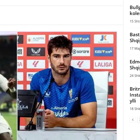
Bull
kole
15 Sht
Bast
Shqi
17 Maj
Edmo
Shqi
24 Shk
Brit
Inst
ylli
18 Shk