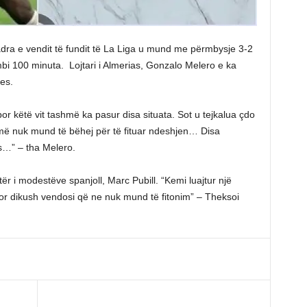
uadra e vendit të fundit të La Liga u mund me përmbysje 3-2
mbi 100 minuta. Lojtari i Almerias, Gonzalo Melero e ka
es.
r këtë vit tashmë ka pasur disa situata. Sot u tejkalua çdo
më nuk mund të bëhej për të fituar ndeshjen… Disa
ius…” – tha Melero.
jetër i modestëve spanjoll, Marc Pubill. “Kemi luajtur një
or dikush vendosi që ne nuk mund të fitonim” – Theksoi