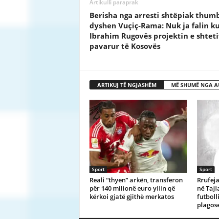
Artikulli paraprak
Berisha nga arresti shtëpiak thum
dyshen Vuçiç-Rama: Nuk ja falin k
Ibrahim Rugovës projektin e shteti
pavarur të Kosovës
ARTIKUJ TË NGJASHËM
MË SHUMË NGA A
Sport
Sport
Reali “thyen” arkën, transferon
Rrufeja
për 140 milionë euro yllin që
në Tajl
kërkoi gjatë gjithë merkatos
futboll
plagose