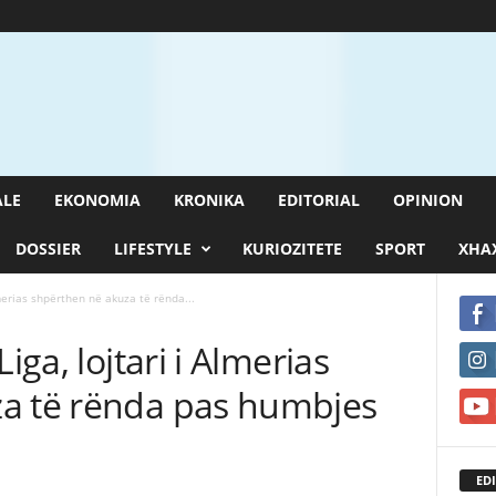
ALE
EKONOMIA
KRONIKA
EDITORIAL
OPINION
DOSSIER
LIFESTYLE
KURIOZITETE
SPORT
XHAX
lmerias shpërthen në akuza të rënda...
iga, lojtari i Almerias
a të rënda pas humbjes
EDI