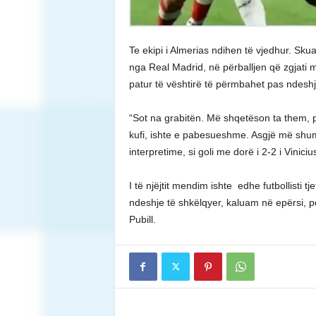
Te ekipi i Almerias ndihen të vjedhur. Sk
nga Real Madrid, në përballjen që zgjati 
patur të vështirë të përmbahet pas ndeshj
“Sot na grabitën. Më shqetëson ta them, po
kufi, ishte e pabesueshme. Asgjë më shu
interpretime, si goli me dorë i 2-2 i Vinic
I të njëjtit mendim ishte edhe futbollisti t
ndeshje të shkëlqyer, kaluam në epërsi, p
Pubill.