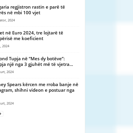
garia regjistron rastin e parë të
rës në mbi 100 vjet
ator, 2024
et në Euro 2024, tre lojtarë të
përisë me koeficient
, 2024
nd Tupja në “Mes dy botëve”:
pja një nga 3 gjuhët më të vjetra...
urt, 2024
ney Spears kërcen me rroba banje në
agram, shihni videon e postuar nga
urt, 2024