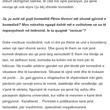
shkurt vëzhgimet satirike, të cilat më vijnë parasyve, pa qenë
nevoja që unë atyre t’ju bëj shtretër komedish.
Ja, ju zutë në gojë komeditë Përse lëvroni më shumë gjininë e
komedisë? Mos ndoshta ngaqë është më e volitshme se sa të
impenjohesh në letërsinë, le ta quajmë “serioze”?
Duke rrezikuar modestinë, nuk rri dot pa thënë se unë e konsideroj
veten një njeri shumë serioz. Dhe guxoj të them se nuk janë
komedi dinjitoze ato që janë larg seriozitetit! E them me bindje se
tani, në atdheun tonë, komedia ka kohën më të mirë për të
lulëzuar. Në truallin arbëror gjendet sot plot lëndë për komedinë e
situatave dhe të karaktereve. Situatat të vijnë vetë dhe të trokasin
në portë… Ja, gati gjysma e shqiptarëve të shpërndarë mbi glob,
përdorin për nevojë emra të rremë, datëlindje dhe vendlindje, që
s’janë të vërteta; figurojnë të martuar pa qenë hiç ashtu dhe
paraqesin diploma universiteti, kur edhe të mesmen e kanë lënë
përgjysmë. Karakteret… Portretet e politikanëve tanë janë
fantastikë, për mashtrimin, spekulimet megallomaninë,