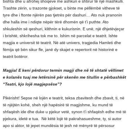
bishta dhe u afrohej shoqeve me ashkun e shtirur të një mashkulli.
Trashte zërin, u trazonte gjokset, u binte me pëllëmbë vitheve të
tyre dhe i ftonte njërën pas tjetrës për dashuri… Ato nuk pranonin
dhe halla ime i ndiqte nëpër tërë dhomën që t’i puthte. Ato
shkuleshin së qeshuri, klithnin e kukurisnin. E unë, një dhjetëvjeçar
i brishtë, shkrihesha tok me to. Ishim në parcelat e teatrit. Ishte
magjia e universit të teatrit. Në atë univers, tragjedia Hamleti dhe
fëmija që bën sikur fle, janë dy skajet e repertorit në historinë e
teatrit botëror.
Magjia! E keni përdorur termin magji dhe në të shtatë vëllimet
e kolanës tuaj me letërsinë për skenën me titullin e përbashkët
“Teatri, kjo lojë magjepsëse”?
Pikërisht! Sepse në lojën e teatrit, teksa zbavitesh dhe zbavit, ti, në
të njëjtën kohë, sheh një hapësirë të magjishme, ku mund të
shfaqësh ide dhe duke u pjekur vetë, synon t’i shfaqësh edhe më të
pjekura, idetë e tua. Në këtë lojë të pakrahasueshme, ty, si autor
apo si aktor, të jepet mundësia të jesh në mënyrë të përsosur