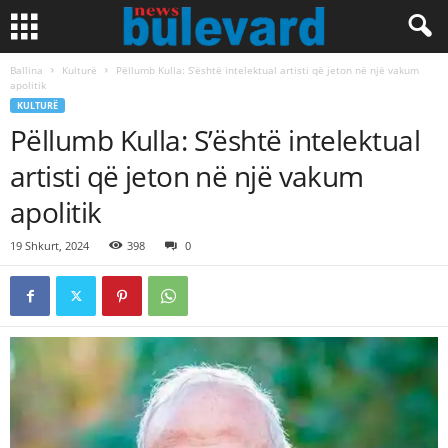
Ballina
Kulturë
Pëllumb Kulla: S’është intelektual artisti që jeton në një vakum
apolitik
KULTURË
Pëllumb Kulla: S’është intelektual
artisti që jeton në një vakum
apolitik
19 Shkurt, 2024
398
0