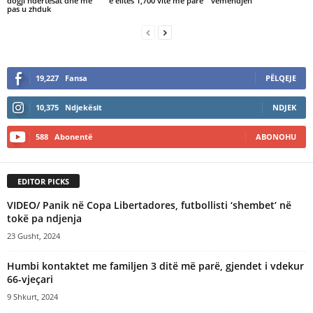
dogji ndërtesat dhe më
e elitës 1,700 vite më parë
vëmendjen
pas u zhduk
19,227
Fansa
PËLQEJE
10,375
Ndjekësit
NDJEK
588
Abonentë
ABONOHU
EDITOR PICKS
VIDEO/ Panik në Copa Libertadores, futbollisti ‘shembet’ në
tokë pa ndjenja
23 Gusht, 2024
Humbi kontaktet me familjen 3 ditë më parë, gjendet i vdekur
66-vjeçari
9 Shkurt, 2024