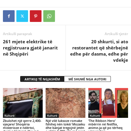
Artikulli paraprak
Artikulli tjetër
​261 mjete elektrike të
20 shkurti, si ato
regjistruara gjatë janarit
restorantet që shërbejnë
në Shqipëri
edhe për dasma, edhe për
vdekje
ARTIKUJ TË NGJASHËM
MË SHUMË NGA AUTORI
Kulturë
Kulturë
Kulturë
Zbulohet një qerre 2,400-
Një vilë luksoze romake
‘The Ribbon Hero’
vjeçare/ Shoqëria
fshihej nën tokë/ Mozaiku
mbërrin në Netflix,
misterioze e ndërtoi,
dhe banjat tregojnë jetën
anime-ja që po tërheq