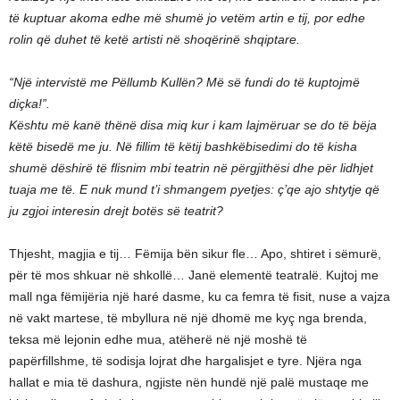
të kuptuar akoma edhe më shumë jo vetëm artin e tij, por edhe
rolin që duhet të ketë artisti në shoqërinë shqiptare.
“Një intervistë me Pëllumb Kullën? Më së fundi do të kuptojmë
diçka!”.
Kështu më kanë thënë disa miq kur i kam lajmëruar se do të bëja
këtë bisedë me ju. Në fillim të këtij bashkëbisedimi do të kisha
shumë dëshirë të flisnim mbi teatrin në përgjithësi dhe për lidhjet
tuaja me të. E nuk mund t’i shmangem pyetjes: ç’qe ajo shtytje që
ju zgjoi interesin drejt botës së teatrit?
Thjesht, magjia e tij… Fëmija bën sikur fle… Apo, shtiret i sëmurë,
për të mos shkuar në shkollë… Janë elementë teatralë. Kujtoj me
mall nga fëmijëria një haré dasme, ku ca femra të fisit, nuse a vajza
në vakt martese, të mbyllura në një dhomë me kyç nga brenda,
teksa më lejonin edhe mua, atëherë në një moshë të
papërfillshme, të sodisja lojrat dhe hargalisjet e tyre. Njëra nga
hallat e mia të dashura, ngjiste nën hundë një palë mustaqe me