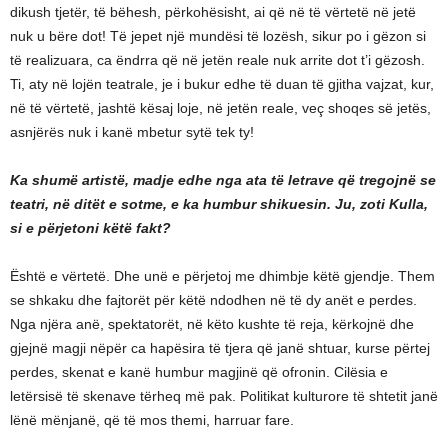
dikush tjetër, të bëhesh, përkohësisht, ai që në të vërtetë në jetë
nuk u bëre dot! Të jepet një mundësi të lozësh, sikur po i gëzon si
të realizuara, ca ëndrra që në jetën reale nuk arrite dot t’i gëzosh.
Ti, aty në lojën teatrale, je i bukur edhe të duan të gjitha vajzat, kur,
në të vërtetë, jashtë kësaj loje, në jetën reale, veç shoqes së jetës,
asnjërës nuk i kanë mbetur sytë tek ty!
Ka shumë artistë, madje edhe nga ata të letrave që tregojnë se
teatri, në ditët e sotme, e ka humbur shikuesin. Ju, zoti Kulla,
si e përjetoni këtë fakt?
Është e vërtetë. Dhe unë e përjetoj me dhimbje këtë gjendje. Them
se shkaku dhe fajtorët për këtë ndodhen në të dy anët e perdes.
Nga njëra anë, spektatorët, në këto kushte të reja, kërkojnë dhe
gjejnë magji nëpër ca hapësira të tjera që janë shtuar, kurse përtej
perdes, skenat e kanë humbur magjinë që ofronin. Cilësia e
letërsisë të skenave tërheq më pak. Politikat kulturore të shtetit janë
lënë mënjanë, që të mos themi, harruar fare.