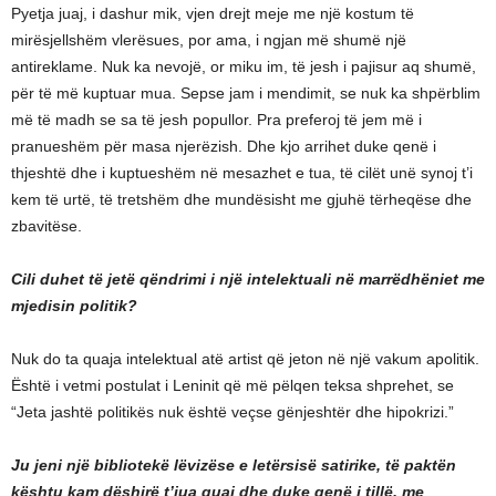
Pyetja juaj, i dashur mik, vjen drejt meje me një kostum të
mirësjellshëm vlerësues, por ama, i ngjan më shumë një
antireklame. Nuk ka nevojë, or miku im, të jesh i pajisur aq shumë,
për të më kuptuar mua. Sepse jam i mendimit, se nuk ka shpërblim
më të madh se sa të jesh popullor. Pra preferoj të jem më i
pranueshëm për masa njerëzish. Dhe kjo arrihet duke qenë i
thjeshtë dhe i kuptueshëm në mesazhet e tua, të cilët unë synoj t’i
kem të urtë, të tretshëm dhe mundësisht me gjuhë tërheqëse dhe
zbavitëse.
Cili duhet të jetë qëndrimi i një intelektuali në marrëdhëniet me
mjedisin politik?
Nuk do ta quaja intelektual atë artist që jeton në një vakum apolitik.
Është i vetmi postulat i Leninit që më pëlqen teksa shprehet, se
“Jeta jashtë politikës nuk është veçse gënjeshtër dhe hipokrizi.”
Ju jeni një bibliotekë lëvizëse e letërsisë satirike, të paktën
kështu kam dëshirë t’jua quaj dhe duke qenë i tillë, me