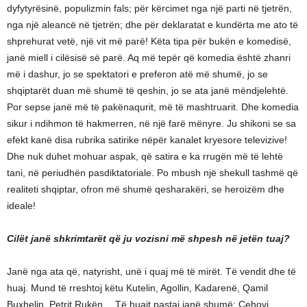
dyfytyrësinë, populizmin fals; për kërcimet nga një parti në tjetrën,
nga një aleancë në tjetrën; dhe për deklaratat e kundërta me ato të
shprehurat vetë, një vit më parë! Këta tipa për bukën e komedisë,
janë miell i cilësisë së parë. Aq më tepër që komedia është zhanri
më i dashur, jo se spektatori e preferon atë më shumë, jo se
shqiptarët duan më shumë të qeshin, jo se ata janë mëndjelehtë.
Por sepse janë më të pakënaqurit, më të mashtruarit. Dhe komedia
sikur i ndihmon të hakmerren, në një farë mënyre. Ju shikoni se sa
efekt kanë disa rubrika satirike nëpër kanalet kryesore televizive!
Dhe nuk duhet mohuar aspak, që satira e ka rrugën më të lehtë
tani, në periudhën pasdiktatoriale. Po mbush një shekull tashmë që
realiteti shqiptar, ofron më shumë qesharakëri, se heroizëm dhe
ideale!
Cilët janë shkrimtarët që ju vozisni më shpesh në jetën tuaj?
Janë nga ata që, natyrisht, unë i quaj më të mirët. Të vendit dhe të
huaj. Mund të rreshtoj këtu Kutelin, Agollin, Kadarenë, Qamil
Buxhelin, Petrit Rukën… Të huajt pastaj janë shumë: Çehovi,