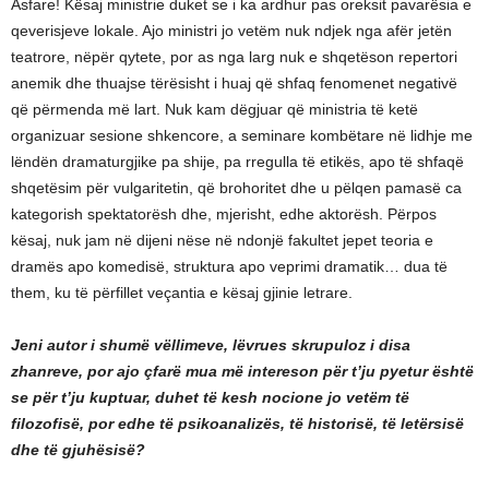
Asfare! Kësaj ministrie duket se i ka ardhur pas oreksit pavarësia e
qeverisjeve lokale. Ajo ministri jo vetëm nuk ndjek nga afër jetën
teatrore, nëpër qytete, por as nga larg nuk e shqetëson repertori
anemik dhe thuajse tërësisht i huaj që shfaq fenomenet negativë
që përmenda më lart. Nuk kam dëgjuar që ministria të ketë
organizuar sesione shkencore, a seminare kombëtare në lidhje me
lëndën dramaturgjike pa shije, pa rregulla të etikës, apo të shfaqë
shqetësim për vulgaritetin, që brohoritet dhe u pëlqen pamasë ca
kategorish spektatorësh dhe, mjerisht, edhe aktorësh. Përpos
kësaj, nuk jam në dijeni nëse në ndonjë fakultet jepet teoria e
dramës apo komedisë, struktura apo veprimi dramatik… dua të
them, ku të përfillet veçantia e kësaj gjinie letrare.
Jeni autor i shumë vëllimeve, lëvrues skrupuloz i disa
zhanreve, por ajo çfarë mua më intereson për t’ju pyetur është
se për t’ju kuptuar, duhet të kesh nocione jo vetëm të
filozofisë, por edhe të psikoanalizës, të historisë, të letërsisë
dhe të gjuhësisë?