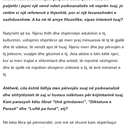
patjetër i jepni një vend nderi psikoanalizës në veprën tuaj, jo
vetëm si një referencë e thjeshtë, por si një levarashmëri e
vazhdueshme. A ka në të arsye filozofike, sipas interesit tuaj?
Natyrisht që ka. Njeriu thith dhe shpërndan edukimin e tij,
kulturimin, ushqimin shpirtëror që merr prej mësuesve të tij të gjallë
dhe të vdekur, të vendit apo të huaj. Njeriu merr dhe jep përvojën e
tij jetësore, vuajtjet dhe gëzimet e tij. Jeta aktive e bën këtë njeri,
kur ai merr trajtat e shkrimtarit dhe artistit, të mprehë vëzhgimin
dhe të sjellë në mjedisin shoqëror urtësinë e tij, të lerë mësimet e
tij.
Atëherë, cila është lidhja mes përvojës suaj në psikoanalizë
dhe shfrytëzimit të saj si humus ndërtues për krijimtarinë tuaj.
Kam parasysh këtu librat “Unë grindaveci”, “Diktatura e
Parasë” dhe “Luftë pa fund”, etj?
Në këta libra që përmendët, unë më së shumti kam shpërfaqur