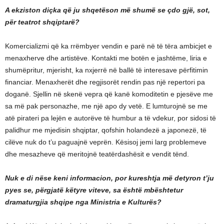
A ekziston diçka që ju shqetëson më shumë se çdo gjë, sot,
për teatrot shqiptarë?
Komercializmi që ka rrëmbyer vendin e parë në të tëra ambicjet e
menaxherve dhe artistëve. Kontakti me botën e jashtëme, liria e
shumëpritur, mjerisht, ka nxjerrë në ballë të interesave përfitimin
financiar. Menaxherët dhe regjisorët rendin pas një repertori pa
doganë. Sjellin në skenë vepra që kanë komoditetin e pjesëve me
sa më pak personazhe, me një apo dy vetë. E lumturojnë se me
atë pirateri pa lejën e autorëve të humbur a të vdekur, por sidosi të
palidhur me mjedisin shqiptar, qofshin holandezë a japonezë, të
cilëve nuk do t’u paguajnë veprën. Kësisoj jemi larg problemeve
dhe mesazheve që meritojnë teatërdashësit e vendit tënd.
Nuk e di nëse keni informacion, por kureshtja më detyron t’ju
pyes se, përgjatë këtyre viteve, sa është mbështetur
dramaturgjia shqipe nga Ministria e Kulturës?