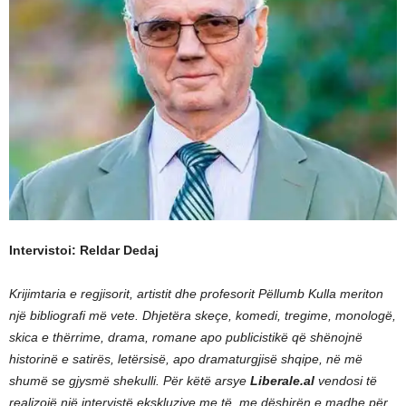
Intervistoi: Reldar Dedaj
Krijimtaria e regjisorit, artistit dhe profesorit Pëllumb Kulla meriton
një bibliografi më vete. Dhjetëra skeçe, komedi, tregime, monologë,
skica e thërrime, drama, romane apo publicistikë që shënojnë
historinë e satirës, letërsisë, apo dramaturgjisë shqipe, në më
shumë se gjysmë shekulli. Për këtë arsye
Liberale.al
vendosi të
realizojë një intervistë ekskluzive me të, me dëshirën e madhe për