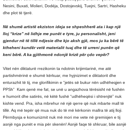
Nesini, Buxati, Molieri, Dodéja, Dostojevskij, Tuejni, Sartri, Hasheku
dhe plot të tjerë.
Në shumë artistë ekziston ideja se shpeshherë ata i kap një
lloj “krize” në lidhje me punët e tyre, ju personalisht, jeni
gjendur në të tillë ndjesie dhe kjo aksh gjë, mos ju ka bërë të
ktheheni kundër vetë materialit tuaj dhe të urreni punën që
keni bërë. A ka gjithmonë ndonjë krizë për çdo vepër?
Vitet nën diktaturë rrezikonin ta ndotnin krijimtarinë, me atë
partishmërinë e shumë kërkuar, me hyjnizimet e diktatorit dhe
enturazhit të tij, me glorifikimin e “jetës së bukur nën udhëheqjen e
PPSh” Kam qenë me fat, se unë u angazhova tërësisht në fushën
e humorit dhe satirës, në këtë fushë “udhëheqësi i shtrenjtë” nuk
kishte vend. Pra, isha mbrehur në një qerre që nuk mbarte mall të
tillë. Aq më tepër që mua nuk do të më kërkonin mallra të atij lloji.
Përmbysja e komunizmit nuk më mori me vete në gremisjen e tij
asnjë nga punët e mia për skenën! Asnjë faqe të shkruar, bile asnjë