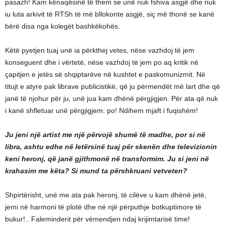
pasazh! Kam kënaqësinë të them se unë nuk fshiva asgjë dhe nuk
iu luta arkivit të RTSh të më bllokonte asgjë, siç më thonë se kanë
bërë disa nga kolegët bashkëkohës.
Këtë pyetjen tuaj unë ia përkthej vetes, nëse vazhdoj të jem
konseguent dhe i vërtetë, nëse vazhdoj të jem po aq kritik në
çapitjen e jetës së shqiptarëve në kushtet e paskomunizmit. Në
titujt e atyre pak librave publicistikë, që ju përmendët më lart dhe që
janë të njohur për ju, unë jua kam dhënë përgjigjen. Për ata që nuk
i kanë shfletuar unë përgjigjem: po! Ndihem mjaft i fuqishëm!
Ju jeni një artist me një përvojë shumë të madhe, por si në
libra, ashtu edhe në letërsinë tuaj për skenën dhe televizionin
keni heronj, që janë gjithmonë në transformim. Ju si jeni në
krahasim me këta? Si mund ta përshkruani vetveten?
Shpirtërisht, unë me ata pak heronj, të cilëve u kam dhënë jetë,
jemi në harmoni të plotë dhe në një përputhje botkuptimore të
bukur!.. Faleminderit për vëmendjen ndaj krijimtarisë time!