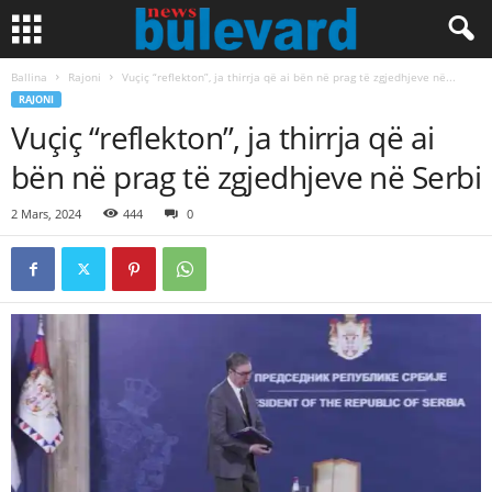
Ballina
Rajoni
Vuçiç “reflekton”, ja thirrja që ai bën në prag të zgjedhjeve në...
RAJONI
Vuçiç “reflekton”, ja thirrja që ai
bën në prag të zgjedhjeve në Serbi
2 Mars, 2024
444
0