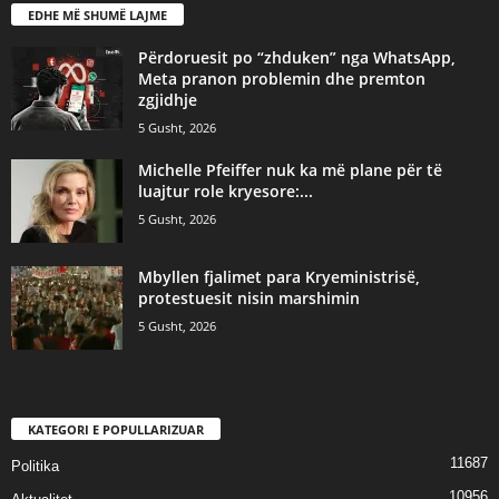
EDHE MË SHUMË LAJME
Përdoruesit po “zhduken” nga WhatsApp,
Meta pranon problemin dhe premton
zgjidhje
5 Gusht, 2026
Michelle Pfeiffer nuk ka më plane për të
luajtur role kryesore:...
5 Gusht, 2026
Mbyllen fjalimet para Kryeministrisë,
protestuesit nisin marshimin
5 Gusht, 2026
KATEGORI E POPULLARIZUAR
11687
Politika
10956