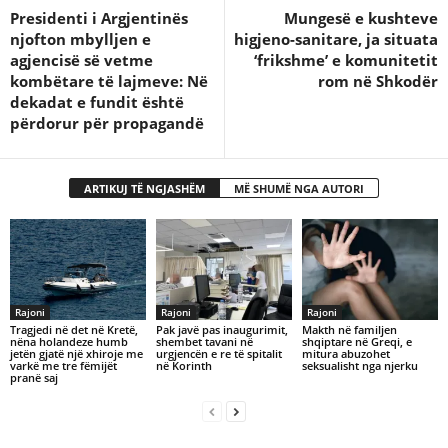
Presidenti i Argjentinës
Mungesë e kushteve
njofton mbylljen e
higjeno-sanitare, ja situata
agjencisë së vetme
‘frikshme’ e komunitetit
kombëtare të lajmeve: Në
rom në Shkodër
dekadat e fundit është
përdorur për propagandë
ARTIKUJ TË NGJASHËM
MË SHUMË NGA AUTORI
Rajoni
Rajoni
Rajoni
Tragjedi në det në Kretë,
Pak javë pas inaugurimit,
Makth në familjen
nëna holandeze humb
shembet tavani në
shqiptare në Greqi, e
jetën gjatë një xhiroje me
urgjencën e re të spitalit
mitura abuzohet
varkë me tre fëmijët
në Korinth
seksualisht nga njerku
pranë saj