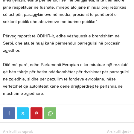
janë respektuar në fushatë, mirëpo ato janë minuar prej retorikës
së ashpër, paragjykimeve në media, presionit te punëtorët e
sektorit publik dhe abuzimeve me burime publike”.
Përveç raportit të ODIHR-it, edhe vëzhguesit e brendshëm në
Serbi, dhe ata të huaj kanë përmendur parregullsi në procesin
zgjedhor.
Ditë më parë, edhe Parlamenti Evropian e ka miratuar një rezolutë
që bën thirrje për hetim ndërkombëtar për dyshimet për parregullsi
në zgjedhje, si dhe për pezullim të fondeve evropiane, nëse
vërtetohet që autoritetet kanë qenë drejtpërdrejt të përfshira në
mashtrime zgjedhore.
Artikulli paraprak
Artikulli tjetër