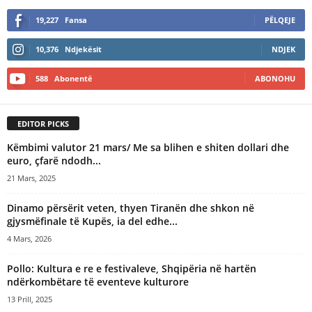
19,227
Fansa
PËLQEJE
10,376
Ndjekësit
NDJEK
588
Abonentë
ABONOHU
EDITOR PICKS
Këmbimi valutor 21 mars/ Me sa blihen e shiten dollari dhe
euro, çfarë ndodh...
21 Mars, 2025
Dinamo përsërit veten, thyen Tiranën dhe shkon në
gjysmëfinale të Kupës, ia del edhe...
4 Mars, 2026
Pollo: Kultura e re e festivaleve, Shqipëria në hartën
ndërkombëtare të eventeve kulturore
13 Prill, 2025