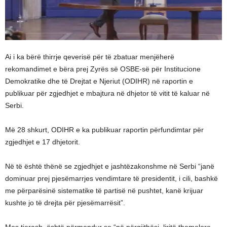
Ai i ka bërë thirrje qeverisë për të zbatuar menjëherë
rekomandimet e bëra prej Zyrës së OSBE-së për Institucione
Demokratike dhe të Drejtat e Njeriut (ODIHR) në raportin e
publikuar për zgjedhjet e mbajtura në dhjetor të vitit të kaluar në
Serbi.
Më 28 shkurt, ODIHR e ka publikuar raportin përfundimtar për
zgjedhjet e 17 dhjetorit.
Në të është thënë se zgjedhjet e jashtëzakonshme në Serbi “janë
dominuar prej pjesëmarrjes vendimtare të presidentit, i cili, bashkë
me përparësinë sistematike të partisë në pushtet, kanë krijuar
kushte jo të drejta për pjesëmarrësit”.
Mes tjerash, është përmendur se “në përgjithësi, liritë themelore