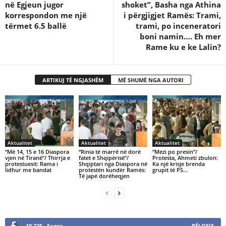
në Egjeun jugor
shoket”, Basha nga Athina
korrespondon me një
i përgjigjet Ramës: Trami,
tërmet 6.5 ballë
trami, po inceneratori
boni namin…. Eh mer
Rame ku e ke Lalin?
ARTIKUJ TË NGJASHËM
MË SHUMË NGA AUTORI
Aktualitet
Aktualitet
Aktualitet
“Më 14, 15 e 16 Diaspora
“Rinia të marrë në dorë
“Mezi po presin”/
vjen në Tiranë”/ Thirrja e
fatet e Shqipërisë”/
Protesta, Ahmeti zbulon:
protestuesit: Rama i
Shqiptari nga Diaspora në
Ka një krisje brenda
lidhur me bandat
protestën kundër Ramës:
grupit të PS…
Të japë dorëheqjen
19,225
Fansa
PËLQEJE