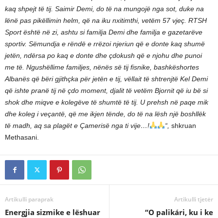
kaq shpejt të tij. Saimir Demi, do të na mungojë nga sot, duke na
lënë pas pikëllimin helm, që na iku nxitimthi, vetëm 57 vjeç. RTSH
Sport është në zi, ashtu si familja Demi dhe familja e gazetarëve
sportiv. Sëmundja e rëndë e rrëzoi njeriun që e donte kaq shumë
jetën, ndërsa po kaq e donte dhe çdokush që e njohu dhe punoi
me të. Ngushëllime familjes, nënës së tij fisnike, bashkëshortes
Albanës që bëri gjithçka për jetën e tij, vëllait të shtrenjtë Kel Demi
që ishte pranë tij në çdo moment, djalit të vetëm Bjornit që iu bë si
shok dhe miqve e kolegëve të shumtë të tij. U prehsh në paqe mik
dhe koleg i veçantë, që me ikjen tënde, do të na lësh një boshllëk
të madh, aq sa plagët e Çamerisë nga ti vije…!
“,
shkruan
Methasani.
Artikulli paraprak
Artikulli tjetër
Energjia sizmike e lëshuar
“O palikári, ku i ke