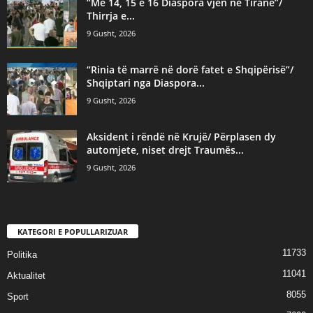
“Më 14, 15 e 16 Diaspora vjen në Tiranë”/
Thirrja e...
9 Gusht, 2026
“Rinia të marrë në dorë fatet e Shqipërisë”/
Shqiptari nga Diaspora...
9 Gusht, 2026
Aksident i rëndë në Krujë/ Përplasen dy
automjete, niset drejt Traumës...
9 Gusht, 2026
KATEGORI E POPULLARIZUAR
11733
Politika
11041
Aktualitet
8055
Sport