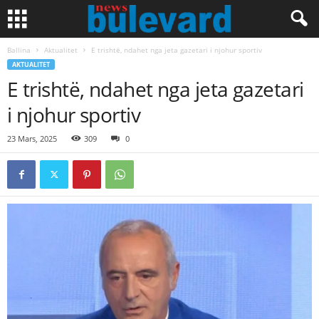
Ballina
Aktualitet
E trishtë, ndahet nga jeta gazetari i njohur sportiv
AKTUALITET
E trishtë, ndahet nga jeta gazetari
i njohur sportiv
23 Mars, 2025
309
0