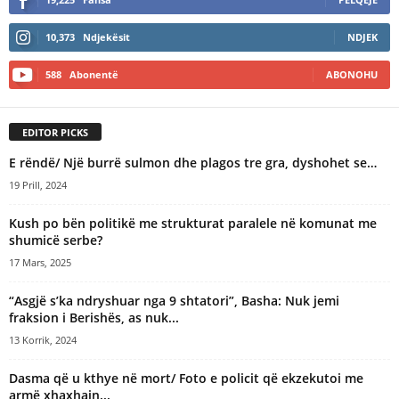
10,373
Ndjekësit
NDJEK
588
Abonentë
ABONOHU
EDITOR PICKS
E rëndë/ Një burrë sulmon dhe plagos tre gra, dyshohet se…
19 Prill, 2024
Kush po bën politikë me strukturat paralele në komunat me
shumicë serbe?
17 Mars, 2025
“Asgjë s’ka ndryshuar nga 9 shtatori”, Basha: Nuk jemi
fraksion i Berishës, as nuk...
13 Korrik, 2024
Dasma që u kthye në mort/ Foto e policit që ekzekutoi me
armë xhaxhain...