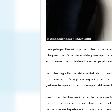
Këngëtarja dhe aktorja Jennifer Lopez rr
Chopard në Paris, ku u shfaq me një fust
kombinuar me bizhuteri luksoze që plotës
Jennifer zgjodhi një stil spektakolar, du
grim elegant. Paraqitja e saj u komentua g
yjet më të spikatur të mbrëmjes, shkruan D
Festimi u zhvillua në kuadër të Javës s
njohur nga bota e modës, filmit dhe muzik
vëmendje në tapetin e kuq falë paraqitjes 