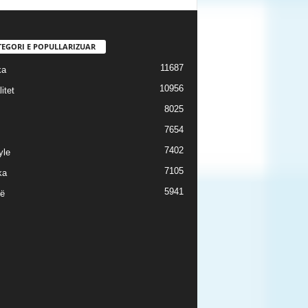
TEGORI E POPULLARIZUAR
11687
ka
10956
itet
8025
7654
7402
yle
7105
ka
5941
ë