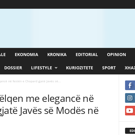
ALE
EKONOMIA
KRONIKA
EDITORIAL
OPINION
DOSSIER
LIFESTYLE
KURIOZITETE
SPORT
XHAX
ancë në festën e Chopard gjatë Javës së...
këlqen me elegancë në
gjatë Javës së Modës në
EDI