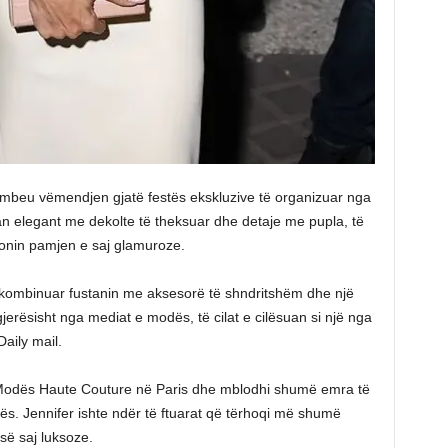
ëmbeu vëmendjen gjatë festës ekskluzive të organizuar nga
an elegant me dekolte të theksuar dhe detaje me pupla, të
onin pamjen e saj glamuroze.
ke kombinuar fustanin me aksesorë të shndritshëm dhe një
jerësisht nga mediat e modës, të cilat e cilësuan si një nga
aily mail.
ë Modës Haute Couture në Paris dhe mblodhi shumë emra të
ës. Jennifer ishte ndër të ftuarat që tërhoqi më shumë
së saj luksoze.