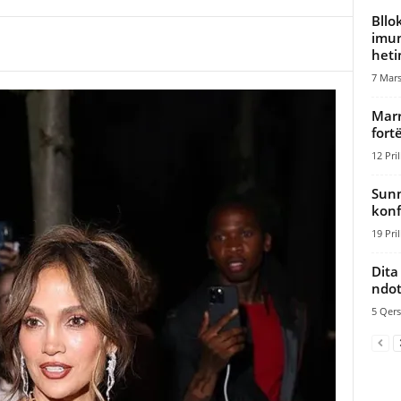
Bllo
imun
heti
7 Mars
Marr
fort
12 Pril
Sunn
konf
19 Pril
Dita
ndot
5 Qers