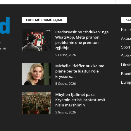
EDHE MË SHUMË LAJME
KA
Politi
Përdoruesit po “zhduken” nga
WhatsApp, Meta pranon
Aktual
problemin dhe premton
s
zgjidhje
Sport
t të
5 Gusht, 2026
Slider
Lifest
Michelle Pfeiffer nuk ka më
plane për të luajtur role
Kroni
kryesore:...
Europ
5 Gusht, 2026
Mbyllen fjalimet para
Kryeministrisë, protestuesit
nisin marshimin
5 Gusht, 2026