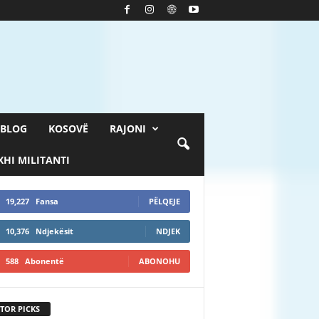
BLOG
KOSOVË
RAJONI
HI MILITANTI
19,227
Fansa
PËLQEJE
10,376
Ndjekësit
NDJEK
588
Abonentë
ABONOHU
TOR PICKS