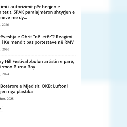
kimi i autorizimit për heqjen e
itetit, SPAK paralajmëron shtyrjen e
meve me dy...
, 2026
ëveshja e Ohrit “në letër”? Reagimi i
ë i Kelmendit pas portestave në RMV
l, 2026
y Hill Festival zbulon artistin e parë,
irmon Burna Boy
l, 2024
 Botërore e Mjedisit, OKB: Luftoni
jen nga plastika
hor, 2025