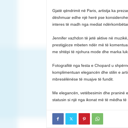
Gjatë qëndrimit në Paris, artistja ka pre
dëshmuar edhe një herë pse konsiderohet n
interes të madh nga mediat ndërkombëtar
Jennifer vazhdon të jetë aktive në muzikë
prestigjioze mbeten ndër më të komentuar
me shtëpi të njohura mode dhe marka luk
Fotografitë nga festa e Chopard u shpërnd
komplimentuan elegancën dhe stilin e arti
mbresëlënëse të muajve të fundit.
Me elegancën, vetëbesimin dhe praninë e 
statusin si një nga ikonat më të mëdha t