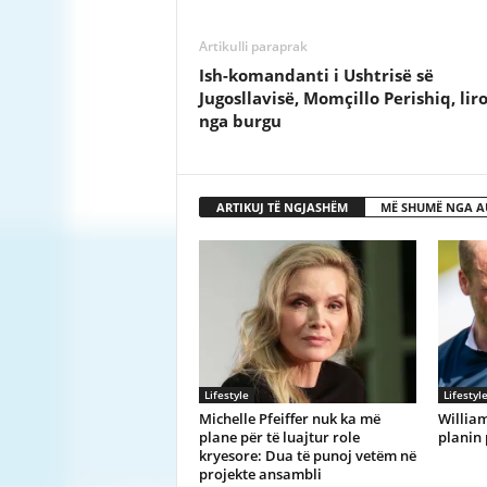
Artikulli paraprak
Ish-komandanti i Ushtrisë së
Jugosllavisë, Momçillo Perishiq, lir
nga burgu
ARTIKUJ TË NGJASHËM
MË SHUMË NGA A
Lifestyle
Lifestyl
Michelle Pfeiffer nuk ka më
William
plane për të luajtur role
planin 
kryesore: Dua të punoj vetëm në
projekte ansambli