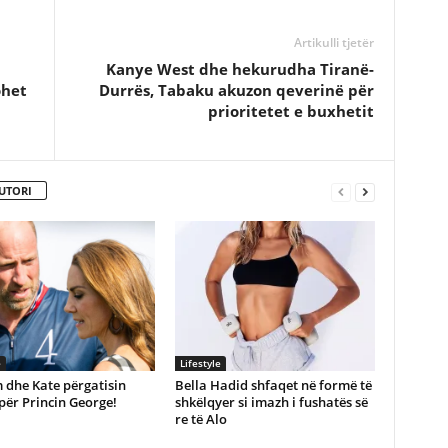
Artikulli tjetër
Kanye West dhe hekurudha Tiranë-
ohet
Durrës, Tabaku akuzon qeverinë për
prioritetet e buxhetit
UTORI
e
Lifestyle
 dhe Kate përgatisin
Bella Hadid shfaqet në formë të
për Princin George!
shkëlqyer si imazh i fushatës së
re të Alo