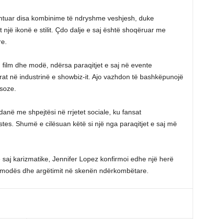
zantuar disa kombinime të ndryshme veshjesh, duke
jë ikonë e stilit. Çdo dalje e saj është shoqëruar me
e.
, film dhe modë, ndërsa paraqitjet e saj në evente
at në industrinë e showbiz-it. Ajo vazhdon të bashkëpunojë
soze.
anë me shpejtësi në rrjetet sociale, ku fansat
stes. Shumë e cilësuan këtë si një nga paraqitjet e saj më
saj karizmatike, Jennifer Lopez konfirmoi edhe një herë
ë modës dhe argëtimit në skenën ndërkombëtare.