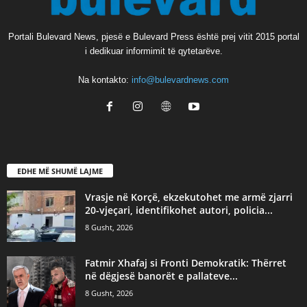
Portali Bulevard News, pjesë e Bulevard Press është prej vitit 2015 portal
i dedikuar informimit të qytetarëve.
Na kontakto:
info@bulevardnews.com
EDHE MË SHUMË LAJME
Vrasje në Korçë, ekzekutohet me armë zjarri
20-vjeçari, identifikohet autori, policia...
8 Gusht, 2026
Fatmir Xhafaj si Fronti Demokratik: Thërret
në dëgjesë banorët e pallateve...
8 Gusht, 2026