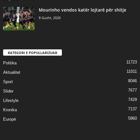
Mourinho vendos katër lojtarë për shitje
8 Gusht, 2026
KATEGORI E POPULLARIZUAR
11723
Politika
11011
Aktualitet
8046
Sport
7677
Slider
7429
Lifestyle
7137
Kronika
5960
Europë