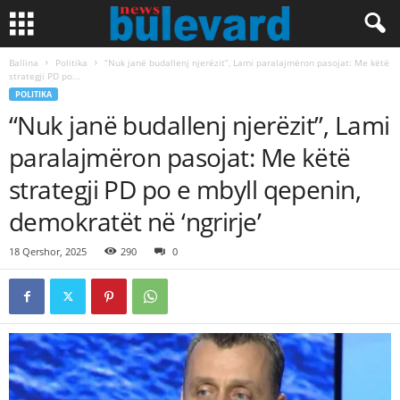
Ballina
Politika
“Nuk janë budallenj njerëzit”, Lami paralajmëron pasojat: Me këtë
strategji PD po...
POLITIKA
“Nuk janë budallenj njerëzit”, Lami
paralajmëron pasojat: Me këtë
strategji PD po e mbyll qepenin,
demokratët në ‘ngrirje’
18 Qershor, 2025
290
0