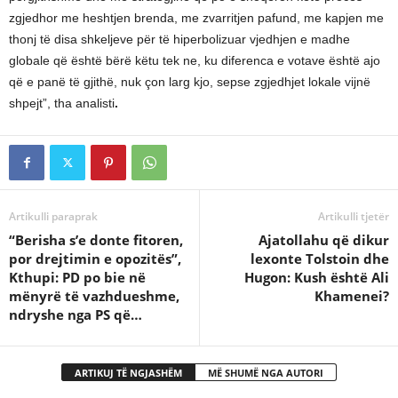
zgjedhor me heshtjen brenda, me zvarritjen pafund, me kapjen me
thonj të disa shkeljeve për të hiperbolizuar vjedhjen e madhe
globale që është bërë këtu tek ne, ku diferenca e votave është ajo
që e panë të gjithë, nuk çon larg kjo, sepse zgjedhjet lokale vijnë
shpejt”, tha analisti
.
Artikulli paraprak
Artikulli tjetër
“Berisha s’e donte fitoren,
Ajatollahu që dikur
por drejtimin e opozitës”,
lexonte Tolstoin dhe
Kthupi: PD po bie në
Hugon: Kush është Ali
mënyrë të vazhdueshme,
Khamenei?
ndryshe nga PS që…
ARTIKUJ TË NGJASHËM
MË SHUMË NGA AUTORI