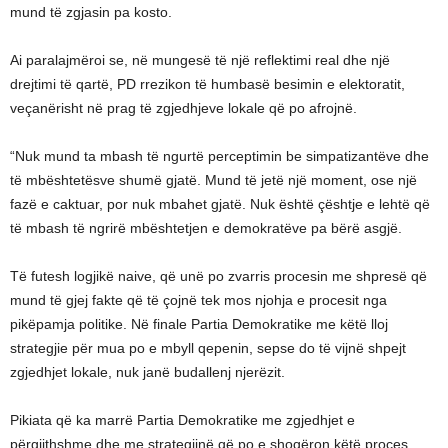
mund të zgjasin pa kosto.
Ai paralajmëroi se, në mungesë të një reflektimi real dhe një
drejtimi të qartë, PD rrezikon të humbasë besimin e elektoratit,
veçanërisht në prag të zgjedhjeve lokale që po afrojnë.
“Nuk mund ta mbash të ngurtë perceptimin be simpatizantëve dhe
të mbështetësve shumë gjatë. Mund të jetë një moment, ose një
fazë e caktuar, por nuk mbahet gjatë. Nuk është çështje e lehtë që
të mbash të ngrirë mbështetjen e demokratëve pa bërë asgjë.
Të futesh logjikë naive, që unë po zvarris procesin me shpresë që
mund të gjej fakte që të çojnë tek mos njohja e procesit nga
pikëpamja politike. Në finale Partia Demokratike me këtë lloj
strategjie për mua po e mbyll qepenin, sepse do të vijnë shpejt
zgjedhjet lokale, nuk janë budallenj njerëzit.
Pikiata që ka marrë Partia Demokratike me zgjedhjet e
përgjithshme dhe me strategjinë që po e shoqëron këtë proces