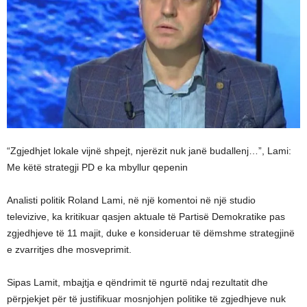
“Zgjedhjet lokale vijnë shpejt, njerëzit nuk janë budallenj…”, Lami:
Me këtë strategji PD e ka mbyllur qepenin
Analisti politik Roland Lami, në një komentoi në një studio
televizive, ka kritikuar qasjen aktuale të Partisë Demokratike pas
zgjedhjeve të 11 majit, duke e konsideruar të dëmshme strategjinë
e zvarritjes dhe mosveprimit.
Sipas Lamit, mbajtja e qëndrimit të ngurtë ndaj rezultatit dhe
përpjekjet për të justifikuar mosnjohjen politike të zgjedhjeve nuk