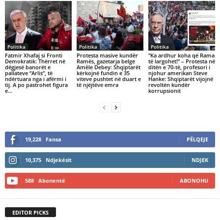
Politika
Politika
Politika
Fatmir Xhafaj si Fronti
Protesta masive kundër
“Ka ardhur koha që Rama
Demokratik: Thërret në
Ramës, gazetarja belge
të largohet!” – Protesta në
dëgjesë banorët e
Amèle Debey: Shqiptarët
ditën e 70-të, profesori i
pallateve “Arlis”, të
kërkojnë fundin e 35
njohur amerikan Steve
ndërtuara nga i afërmi i
viteve pushtet në duart e
Hanke: Shqiptarët vijojnë
tij. A po pastrohet figura
të njëjtëve emra
revoltën kundër
e...
korrupsionit
19,228
Fansa
PËLQEJE
10,375
Ndjekësit
NDJEK
588
Abonentë
ABONOHU
EDITOR PICKS