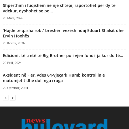
Shpërthim i fuqishëm në një shtëpi, raportohet për dy të
vdekur, dyshohet se po...
20 Mars, 2026
‘Hajde të q..sha robt’ breshëri vezësh ndaj Eduart Shalsit dhe
Ervin Hoxhës
23 Korrik, 2026
Edicionit të tretë të Big Brother po i vjen fundi, ja kur do të...
20 Prill, 2024
Aksident në Fier, vdes 64-vjeçari! Humb kontrollin e
motomjetit dhe doli nga rruga
29 Qershor, 2024