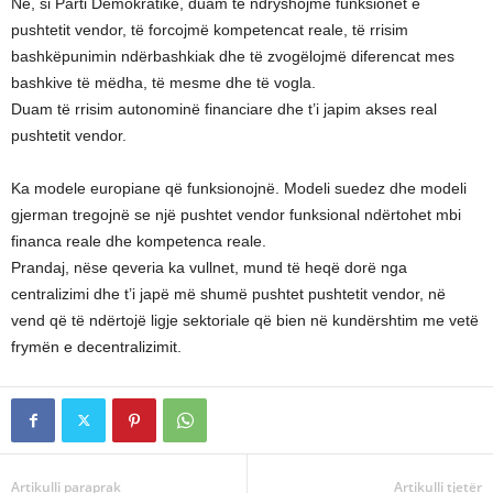
Ne, si Parti Demokratike, duam të ndryshojmë funksionet e
pushtetit vendor, të forcojmë kompetencat reale, të rrisim
bashkëpunimin ndërbashkiak dhe të zvogëlojmë diferencat mes
bashkive të mëdha, të mesme dhe të vogla.
Duam të rrisim autonominë financiare dhe t’i japim akses real
pushtetit vendor.
Ka modele europiane që funksionojnë. Modeli suedez dhe modeli
gjerman tregojnë se një pushtet vendor funksional ndërtohet mbi
financa reale dhe kompetenca reale.
Prandaj, nëse qeveria ka vullnet, mund të heqë dorë nga
centralizimi dhe t’i japë më shumë pushtet pushtetit vendor, në
vend që të ndërtojë ligje sektoriale që bien në kundërshtim me vetë
frymën e decentralizimit.
Artikulli paraprak
Artikulli tjetër