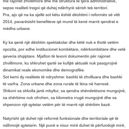
me rajonet zhvillimore dhe me struktura të tjera administrative,
sepse realiteti tregoi që duhej ndërhyrë sërish tek territori.
Pra, ajo që na ka sjellë sot këtu është dështimi i reformës së vitit
2014, pavarësisht benefiteve që mund të kenë marrë qendrat e
mëdha urbane.
Ky ka qenë një dështim spektakolar dhe këtë nuk e thotë vetëm
opozita, por edhe institucionet kombëtare, ndërkombëtare dhe vetë
qeveria shqiptare. Mjafton të lexoni dokumentin për rajonet
zhvillimore, ku shkruhet qartë se kufijtë aktualë nuk pasqyrojnë
dinamikat reale ekonomike dhe demografike.
Sot kemi dy realitete të ndryshme: bashki të zhvilluara dhe bashki
të varfra. Zona urbane dhe zona rurale të lëna në harresë.
Shikoni sa shkolla janë mbyllur, sa qendra shëndetësore mungojnë,
sa shërbime nuk ofrohen, sa kilometra rrugë mungojnë dhe sa
shpenzon një qytetar vetëm për të marrë një shërbim bazë.
Natyrisht që duhet një reformë funksionale dhe territoriale që të
ndihmojë qytetarin. Një punë e nisur mirë duhet të përfundojë mirë,