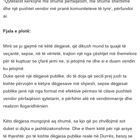
“Qytetarët kërkojnë më shumë përfaqësim, më shumë shërbime
dhe një pushtet vendor më pranë komuniteteve të tyre’, përfundoi
ai.
Fjala e plotë:
Mirë se ju gjejmë në këtë dëgjesë, që dikush mund ta quajë të
veçantë, sepse, në të vërtetë, trajton një nga çështjet më themelore
për të kuptuar se çfarë jemi ne, si jetojmë ne dhe si e duam vendin
ku jetojmë.
Duke qenë një dëgjesë publike, do të doja që secili prej jush ta
kishte përvojën e këtyre dëgjesave më shpesh, sepse dëgjesat
publike janë një nga format më efektive përmes të cilave pushteti
vendor përfaqëson qytetarin, e përfshin atë në vendimmarrje dhe
realizon llogaridhënien.
Këto dëgjesa mungojnë aq shumë, sa kjo që po zhvillojmë sot
duket si diçka e jashtëzakonshme. Dhe e them këtë për një arsye
të thjeshtë: po të kishte dëgjesa publike reale në Durrës, besoj se