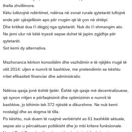
thella zhvillimore.
Këtu lulëzojnë ndërtimet, ndërsa në zonat rurale qytetarët luftojnë
ende për ujësjellësin apo për rrugën që të çon në shtëpi.
Dhe kritikat dua t’i dëgjoj nga qytetarët. Nuk do t’i shmangim ato.
Ne jemi ulur në këtë tryezë sepse duhet të japim zgjidhje për
qytetarët.
Sot kemi dy alternativa.
Mazhoranca kërkon konsolidim dhe vazhdimin e të njëjtës rrugë të
vitit 2014: uljen e numrit të bashkive, me pretendimin se kështu
rritet efikasiteti financiar dhe administrativ.
Ndërsa qasja jonë është tjetër. Është një qasje më decentralizuese,
që synon rritjen e përfaqësimit dhe optimizimin e numrit të
bashkive, jo kthimin tek 372 njësitë e dikurshme. Ne nuk kemi
nostalgji dhe as dogma të tilla.
Po kështu, nuk duam të ruajmë verbërisht as 61 bashkitë aktuale,
sepse ato u përcaktuan politikisht dhe jo mbi kritere funksionale.