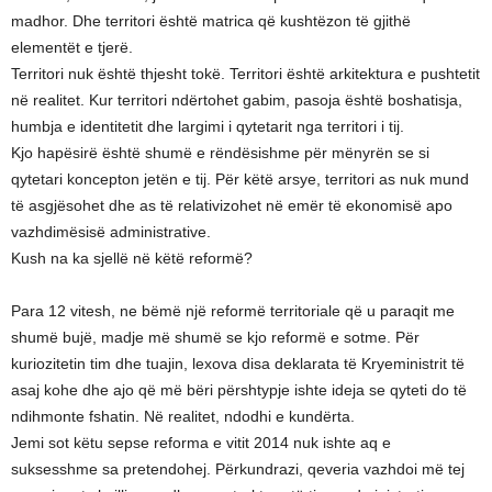
madhor. Dhe territori është matrica që kushtëzon të gjithë
elementët e tjerë.
Territori nuk është thjesht tokë. Territori është arkitektura e pushtetit
në realitet. Kur territori ndërtohet gabim, pasoja është boshatisja,
humbja e identitetit dhe largimi i qytetarit nga territori i tij.
Kjo hapësirë është shumë e rëndësishme për mënyrën se si
qytetari koncepton jetën e tij. Për këtë arsye, territori as nuk mund
të asgjësohet dhe as të relativizohet në emër të ekonomisë apo
vazhdimësisë administrative.
Kush na ka sjellë në këtë reformë?
Para 12 vitesh, ne bëmë një reformë territoriale që u paraqit me
shumë bujë, madje më shumë se kjo reformë e sotme. Për
kuriozitetin tim dhe tuajin, lexova disa deklarata të Kryeministrit të
asaj kohe dhe ajo që më bëri përshtypje ishte ideja se qyteti do të
ndihmonte fshatin. Në realitet, ndodhi e kundërta.
Jemi sot këtu sepse reforma e vitit 2014 nuk ishte aq e
suksesshme sa pretendohej. Përkundrazi, qeveria vazhdoi më tej