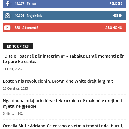
19,227
Fansa
PËLQEJE
10,376
Ndjekësit
NDJEK
588
Abonentë
ABONOHU
EDITOR PICKS
“Dita e llogarisë për integrimin” – Tabaku: Është momenti për
të parë ku është...
11 Prill, 2026
Boston nis revolucionin, Brown dhe White drejt largimit
28 Qershor, 2025
Nga dhuna ndaj prindërve tek kokaina në makinë e drejtim i
mjetit në gjendje...
8 Nëntor, 2024
Ornella Muti: Adriano Celentano e vetmja tradhti ndaj burrit,