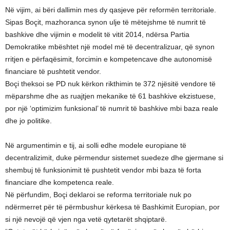
Në vijim, ai bëri dallimin mes dy qasjeve për reformën territoriale.
Sipas Boçit, mazhoranca synon ulje të mëtejshme të numrit të
bashkive dhe vijimin e modelit të vitit 2014, ndërsa Partia
Demokratike mbështet një model më të decentralizuar, që synon
rritjen e përfaqësimit, forcimin e kompetencave dhe autonomisë
financiare të pushtetit vendor.
Boçi theksoi se PD nuk kërkon rikthimin te 372 njësitë vendore të
mëparshme dhe as ruajtjen mekanike të 61 bashkive ekzistuese,
por një ‘optimizim funksional’ të numrit të bashkive mbi baza reale
dhe jo politike.
Në argumentimin e tij, ai solli edhe modele europiane të
decentralizimit, duke përmendur sistemet suedeze dhe gjermane si
shembuj të funksionimit të pushtetit vendor mbi baza të forta
financiare dhe kompetenca reale.
Në përfundim, Boçi deklaroi se reforma territoriale nuk po
ndërmerret për të përmbushur kërkesa të Bashkimit Europian, por
si një nevojë që vjen nga vetë qytetarët shqiptarë.