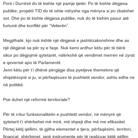
Porti i Durrësit do të kishte një pamje tjetër. Po të kishte dëgjesa
publike, projekti TID do të ishte ndryshe nga mënyra si po zbatohet
sot. Dhe po të kishte dëgjesa publike, nuk do të kishim pasur atë
furtunë dhe konflikt për “Velierën”.
Megjithatë, kjo nuk është një dëgjesë e jashtëzakonshme dhe as
një dëgjesë sa për sy e faqe. Nuk kemi ardhur këtu për të bërë
sikur po dëgjojmë qytetarët, ndërkohë që vendimet merren në zyrat
e qeverisë apo të Parlamentit.
Jemi këtu për t’i dhënë përgjigje disa pyetjeve themelore që
shqetësojnë si ju, si përfaqësues të pushtetit vendor, ashtu edhe ne
në politikë.
Pse duhet një reformë territoriale?
Për të rritur funksionalitetin e pushtetit vendor, në mënyrë që
qytetarit t’i shërbehet më mirë, më shpejt dhe më me efikasitet.
Përtej këtij qëllimi, të gjitha elementet e tjera, përfaqësimi, territori,
financat, shërbimet, janë instrumente për të realizuar këtë qëllim