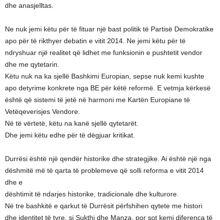
dhe anasjelltas.
Ne nuk jemi këtu për të fituar një bast politik të Partisë Demokratike
apo për të rikthyer debatin e vitit 2014. Ne jemi këtu për të
ndryshuar një realitet që lidhet me funksionin e pushtetit vendor
dhe me qytetarin.
Këtu nuk na ka sjellë Bashkimi Europian, sepse nuk kemi kushte
apo detyrime konkrete nga BE për këtë reformë. E vetmja kërkesë
është që sistemi të jetë në harmoni me Kartën Europiane të
Vetëqeverisjes Vendore.
Në të vërtetë, këtu na kanë sjellë qytetarët.
Dhe jemi këtu edhe për të dëgjuar kritikat.
Durrësi është një qendër historike dhe strategjike. Ai është një nga
dëshmitë më të qarta të problemeve që solli reforma e vitit 2014
dhe e
dështimit të ndarjes historike, tradicionale dhe kulturore.
Në tre bashkitë e qarkut të Durrësit përfshihen qytete me histori
dhe identitet të tyre, si Sukthi dhe Manza, por sot kemi diferenca të