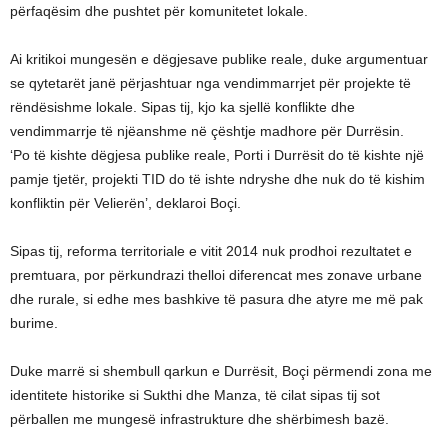
përfaqësim dhe pushtet për komunitetet lokale.
Ai kritikoi mungesën e dëgjesave publike reale, duke argumentuar
se qytetarët janë përjashtuar nga vendimmarrjet për projekte të
rëndësishme lokale. Sipas tij, kjo ka sjellë konflikte dhe
vendimmarrje të njëanshme në çështje madhore për Durrësin.
‘Po të kishte dëgjesa publike reale, Porti i Durrësit do të kishte një
pamje tjetër, projekti TID do të ishte ndryshe dhe nuk do të kishim
konfliktin për Velierën’, deklaroi Boçi.
Sipas tij, reforma territoriale e vitit 2014 nuk prodhoi rezultatet e
premtuara, por përkundrazi thelloi diferencat mes zonave urbane
dhe rurale, si edhe mes bashkive të pasura dhe atyre me më pak
burime.
Duke marrë si shembull qarkun e Durrësit, Boçi përmendi zona me
identitete historike si Sukthi dhe Manza, të cilat sipas tij sot
përballen me mungesë infrastrukture dhe shërbimesh bazë.