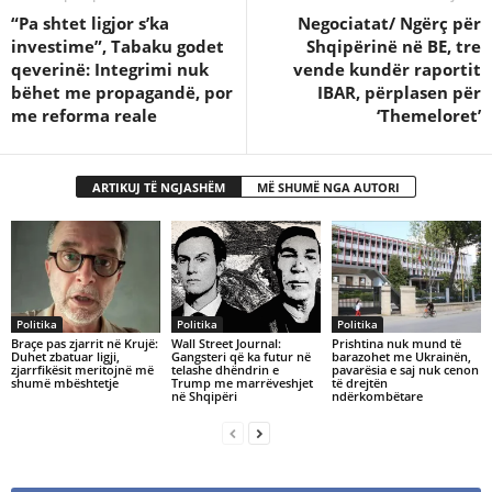
“Pa shtet ligjor s’ka
Negociatat/ Ngërç për
investime”, Tabaku godet
Shqipërinë në BE, tre
qeverinë: Integrimi nuk
vende kundër raportit
bëhet me propagandë, por
IBAR, përplasen për
me reforma reale
‘Themeloret’
ARTIKUJ TË NGJASHËM
MË SHUMË NGA AUTORI
Politika
Politika
Politika
Braçe pas zjarrit në Krujë:
Wall Street Journal:
Prishtina nuk mund të
Duhet zbatuar ligji,
Gangsteri që ka futur në
barazohet me Ukrainën,
zjarrfikësit meritojnë më
telashe dhëndrin e
pavarësia e saj nuk cenon
shumë mbështetje
Trump me marrëveshjet
të drejtën
në Shqipëri
ndërkombëtare