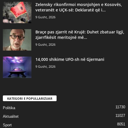
Zelensky rikonfirmoi mosnjohjen e Kosovës,
veteranët e UÇK-së: Deklaratë që i...
9 Gusht, 2026
Braçe pas zjarrit në Krujë: Duhet zbatuar ligji,
zjarrfikësit meritojnë më...
9 Gusht, 2026
14,000 shikime UFO-sh në Gjermani
9 Gusht, 2026
KATEGORI E POPULLARIZUAR
11730
Politika
11027
Aktualitet
8051
Sport