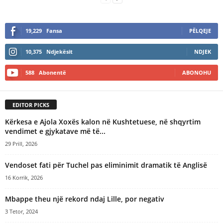
19,229
Fansa
PËLQEJE
10,375
Ndjekësit
NDJEK
588
Abonentë
ABONOHU
EDITOR PICKS
Kërkesa e Ajola Xoxës kalon në Kushtetuese, në shqyrtim
vendimet e gjykatave më të...
29 Prill, 2026
​Vendoset fati për Tuchel pas eliminimit dramatik të Anglisë
16 Korrik, 2026
Mbappe theu një rekord ndaj Lille, por negativ
3 Tetor, 2024