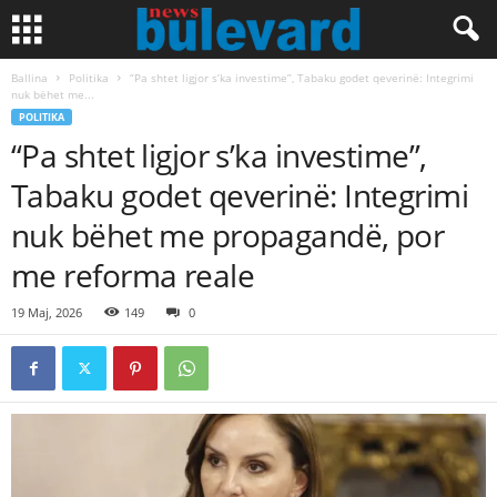
Ballina
Politika
“Pa shtet ligjor s’ka investime”, Tabaku godet qeverinë: Integrimi
nuk bëhet me...
POLITIKA
“Pa shtet ligjor s’ka investime”,
Tabaku godet qeverinë: Integrimi
nuk bëhet me propagandë, por
me reforma reale
19 Maj, 2026
149
0