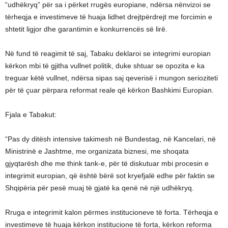
“udhëkryq” për sa i përket rrugës europiane, ndërsa nënvizoi se
tërheqja e investimeve të huaja lidhet drejtpërdrejt me forcimin e
shtetit ligjor dhe garantimin e konkurrencës së lirë.
Në fund të reagimit të saj, Tabaku deklaroi se integrimi europian
kërkon mbi të gjitha vullnet politik, duke shtuar se opozita e ka
treguar këtë vullnet, ndërsa sipas saj qeverisë i mungon serioziteti
për të çuar përpara reformat reale që kërkon Bashkimi Europian.
Fjala e Tabakut:
“Pas dy ditësh intensive takimesh në Bundestag, në Kancelari, në
Ministrinë e Jashtme, me organizata biznesi, me shoqata
gjyqtarësh dhe me think tank-e, për të diskutuar mbi procesin e
integrimit europian, që është bërë sot kryefjalë edhe për faktin se
Shqipëria për pesë muaj të gjatë ka qenë në një udhëkryq.
Rruga e integrimit kalon përmes institucioneve të forta. Tërheqja e
investimeve të huaja kërkon institucione të forta, kërkon reforma