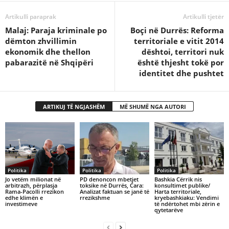
Artikulli paraprak
Artikulli tjetër
Malaj: Paraja kriminale po
Boçi në Durrës: Reforma
dëmton zhvillimin
territoriale e vitit 2014
ekonomik dhe thellon
dështoi, territori nuk
pabarazitë në Shqipëri
është thjesht tokë por
identitet dhe pushtet
ARTIKUJ TË NGJASHËM
MË SHUMË NGA AUTORI
Politika
Politika
Politika
Jo vetëm milionat në
PD denoncon mbetjet
Bashkia Cërrik nis
arbitrazh, përplasja
toksike në Durrës, Cara:
konsultimet publike/
Rama-Pacolli rrezikon
Analizat faktuan se janë të
Harta territoriale,
edhe klimën e
rrezikshme
kryebashkiaku: Vendimi
investimeve
të ndërtohet mbi zërin e
qytetarëve