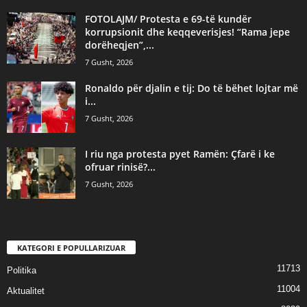
FOTOLAJM/ Protesta e 69-të kundër
korrupsionit dhe keqqeverisjes! “Rama jepe
dorëheqjen”,...
7 Gusht, 2026
Ronaldo për djalin e tij: Do të bëhet lojtar më
i...
7 Gusht, 2026
I riu nga protesta pyet Ramën: Çfarë i ke
ofruar rinisë?...
7 Gusht, 2026
KATEGORI E POPULLARIZUAR
11713
Politika
11004
Aktualitet