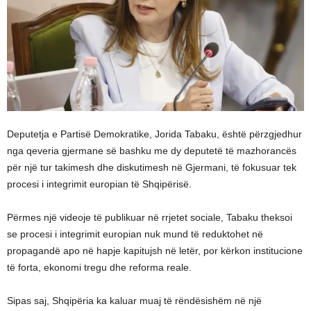
Deputetja e Partisë Demokratike, Jorida Tabaku, është përzgjedhur
nga qeveria gjermane së bashku me dy deputetë të mazhorancës
për një tur takimesh dhe diskutimesh në Gjermani, të fokusuar tek
procesi i integrimit europian të Shqipërisë.
Përmes një videoje të publikuar në rrjetet sociale, Tabaku theksoi
se procesi i integrimit europian nuk mund të reduktohet në
propagandë apo në hapje kapitujsh në letër, por kërkon institucione
të forta, ekonomi tregu dhe reforma reale.
Sipas saj, Shqipëria ka kaluar muaj të rëndësishëm në një