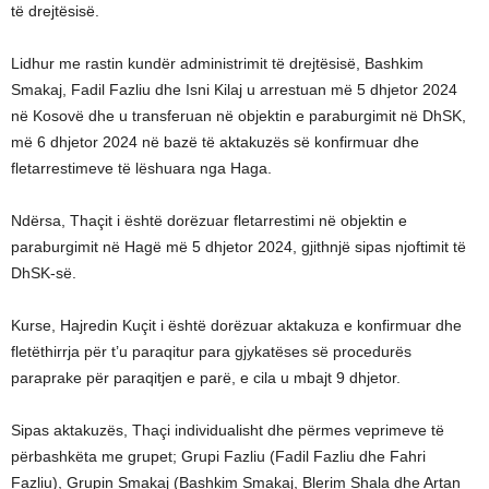
të drejtësisë.
Lidhur me rastin kundër administrimit të drejtësisë, Bashkim
Smakaj, Fadil Fazliu dhe Isni Kilaj u arrestuan më 5 dhjetor 2024
në Kosovë dhe u transferuan në objektin e paraburgimit në DhSK,
më 6 dhjetor 2024 në bazë të aktakuzës së konfirmuar dhe
fletarrestimeve të lëshuara nga Haga.
Ndërsa, Thaçit i është dorëzuar fletarrestimi në objektin e
paraburgimit në Hagë më 5 dhjetor 2024, gjithnjë sipas njoftimit të
DhSK-së.
Kurse, Hajredin Kuçit i është dorëzuar aktakuza e konfirmuar dhe
fletëthirrja për t’u paraqitur para gjykatëses së procedurës
paraprake për paraqitjen e parë, e cila u mbajt 9 dhjetor.
Sipas aktakuzës, Thaçi individualisht dhe përmes veprimeve të
përbashkëta me grupet; Grupi Fazliu (Fadil Fazliu dhe Fahri
Fazliu), Grupin Smakaj (Bashkim Smakaj, Blerim Shala dhe Artan