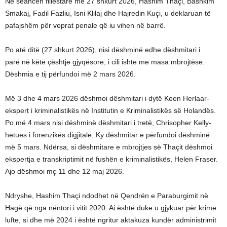
Në seancën fillestare më 27 shkurt 2026, Hashim Thaçi, Bashkim
Smakaj, Fadil Fazliu, Isni Klilaj dhe Hajredin Kuçi, u deklaruan të
pafajshëm për veprat penale që iu vihen në barrë.
Po atë ditë (27 shkurt 2026), nisi dëshminë edhe dëshmitari i
parë në këtë çështje gjyqësore, i cili ishte me masa mbrojtëse.
Dëshmia e tij përfundoi më 2 mars 2026.
Më 3 dhe 4 mars 2026 dëshmoi dëshmitari i dytë Koen Herlaar-
ekspert i kriminalistikës në Institutin e Kriminalistikës së Holandës.
Po më 4 mars nisi dëshminë dëshmitari i tretë, Chrisopher Kelly-
hetues i forenzikës digjitale. Ky dëshmitar e përfundoi dëshminë
më 5 mars. Ndërsa, si dëshmitare e mbrojtjes së Thaçit dëshmoi
ekspertja e transkriptimit në fushën e kriminalistikës, Helen Fraser.
Ajo dëshmoi mç 11 dhe 12 maj 2026.
Ndryshe, Hashim Thaçi ndodhet në Qendrën e Paraburgimit në
Hagë që nga nëntori i vitit 2020. Ai është duke u gjykuar për krime
lufte, si dhe më 2024 i është ngritur aktakuza kundër administrimit