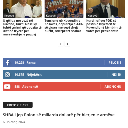
Kosovë
Kosovë
Kosovë
U qëllua me vezë në
Tensione në Kuvendin e
Kurti i ofron PDK-së
Kuvend, Kurti: Nëse ky
Kosovës, deputetja e AAK-
postin e kryetarit të
është çmimi që opozita të
së gjuan me vezë drejt
Kuvendit në këmbim të
ulet në tryezë për
Kurtit, ndërpritet seanca
votës për presidentin
marrëveshje, e paguaj
19,228
Fansa
PËLQEJE
10,375
Ndjekësit
NDJEK
588
Abonentë
ABONOHU
EDITOR PICKS
​SHBA i jep Polonisë miliarda dollarë për blerjen e armëve
6 Dhjetor, 2024