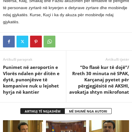
Ndërsa, Kilaj, Smakaj dhe Fazliu akuzohen për tentativë të pengimit
të personave zyrtarë në kryerjen e detyrave zyrtare dhe mosbindje
ndaj gjykatës. Kurse, Kuçi i ka dy akuza për mosbindje ndaj
gjykatës.
Artikulli paraprak
Artikulli tjetër
Punimet në aeroportin e
“Do flasë kur të dojë”/
Vlorës ndalen për ditën e
Rreth 30 minuta në SPAK,
dytë, punonjësve të
Karçanaj pyetet për
kompanive nuk u lejohet
përgjegjësitë në AKSHI,
hyrja në kantier
avokatja shtyn mikrofonat
ARTIKUJ TË NGJASHËM
MË SHUMË NGA AUTORI