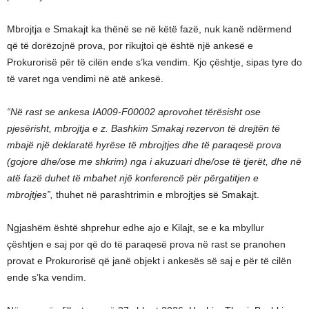
Mbrojtja e Smakajt ka thënë se në këtë fazë, nuk kanë ndërmend
që të dorëzojnë prova, por rikujtoi që është një ankesë e
Prokurorisë për të cilën ende s’ka vendim. Kjo çështje, sipas tyre do
të varet nga vendimi në atë ankesë.
“Në rast se ankesa IA009-F00002 aprovohet tërësisht ose
pjesërisht, mbrojtja e z. Bashkim Smakaj rezervon të drejtën të
mbajë një deklaratë hyrëse të mbrojtjes dhe të paraqesë prova
(gojore dhe/ose me shkrim) nga i akuzuari dhe/ose të tjerët, dhe në
atë fazë duhet të mbahet një konferencë për përgatitjen e
mbrojtjes”,
thuhet në parashtrimin e mbrojtjes së Smakajt.
Ngjashëm është shprehur edhe ajo e Kilajt, se e ka mbyllur
çështjen e saj por që do të paraqesë prova në rast se pranohen
provat e Prokurorisë që janë objekt i ankesës së saj e për të cilën
ende s’ka vendim.