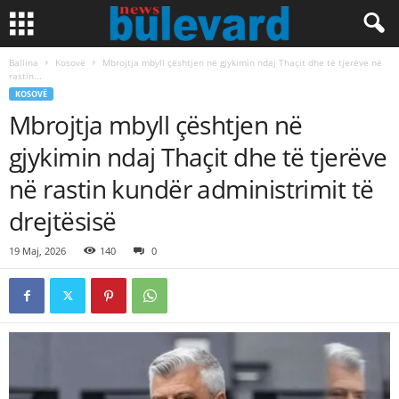
Ballina
Kosovë
Mbrojtja mbyll çështjen në gjykimin ndaj Thaçit dhe të tjerëve në
rastin...
KOSOVË
Mbrojtja mbyll çështjen në
gjykimin ndaj Thaçit dhe të tjerëve
në rastin kundër administrimit të
drejtësisë
19 Maj, 2026
140
0