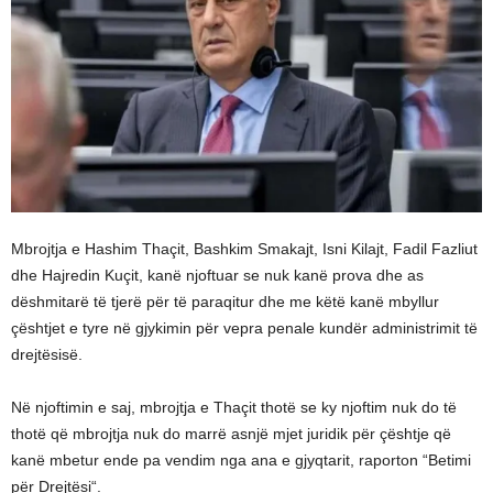
Mbrojtja e Hashim Thaçit, Bashkim Smakajt, Isni Kilajt, Fadil Fazliut
dhe Hajredin Kuçit, kanë njoftuar se nuk kanë prova dhe as
dëshmitarë të tjerë për të paraqitur dhe me këtë kanë mbyllur
çështjet e tyre në gjykimin për vepra penale kundër administrimit të
drejtësisë.
Në njoftimin e saj, mbrojtja e Thaçit thotë se ky njoftim nuk do të
thotë që mbrojtja nuk do marrë asnjë mjet juridik për çështje që
kanë mbetur ende pa vendim nga ana e gjyqtarit, raporton “Betimi
për Drejtësi“.