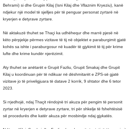
Behrami) si dhe Grupin Kilaj (Isni Kilaj dhe Vllaznim Kryeziu), kanë
ndjekur një model të sjelljes për të penguar personat zyrtarë në
kryerjen e detyrave zyrtare.
Në aktakuzë thuhet se Thaçi ka udhëhequr dhe marrë pjesë në
këto përpjekje përmes vizitave të tij në objektet e paraburgimit gjatë
kohës sa ishte i paraburgosur në kuadër të gjykimit të tij për krime
lufte dhe krime kundër njerëzimit.
Aty thuhet se anëtarët e Grupit Fazliu, Grupit Smakaj dhe Grupit
Kilaj u koordinuan për të ndikuar në dëshmitarët e ZPS-së gjatë
vizitave jo të priveligjuara të datave 2 korrik, 9 shtator dhe 6 tetor
2023.
Si rrjedhojë, ndaj Thaçit rëndojnë tri akuza për pengim të personit
zyrtar në kryerjen e detyrave zyrtare, tri për shkelje të fshehtësisë
së procedurës dhe katër akuza për mosbindje ndaj gjykatës.