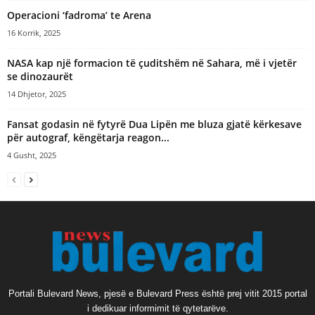
Operacioni ‘fadroma’ te Arena
16 Korrik, 2025
NASA kap një formacion të çuditshëm në Sahara, më i vjetër
se dinozaurët
14 Dhjetor, 2025
Fansat godasin në fytyrë Dua Lipën me bluza gjatë kërkesave
për autograf, këngëtarja reagon...
4 Gusht, 2025
Portali Bulevard News, pjesë e Bulevard Press është prej vitit 2015 portal
i dedikuar informimit të qytetarëve.