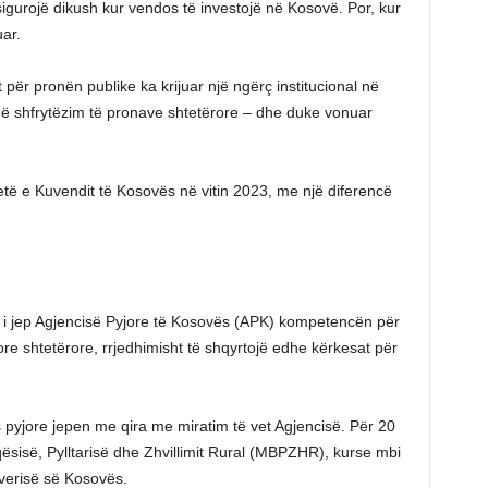
sigurojë dikush kur vendos të investojë në Kosovë. Por, kur
uar.
t për pronën publike ka krijuar një ngërç institucional në
në shfrytëzim të pronave shtetërore – dhe duke vonuar
 tetë e Kuvendit të Kosovës në vitin 2023, me një diferencë
3, i jep Agjencisë Pyjore të Kosovës (APK) kompetencën për
re shtetërore, rrjedhimisht të shqyrtojë edhe kërkesat për
kës pyjore jepen me qira me miratim të vet Agjencisë. Për 20
qësisë, Pylltarisë dhe Zhvillimit Rural (MBPZHR), kurse mbi
verisë së Kosovës.