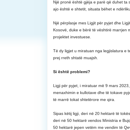
Një pronë është gjëja e parë që duhet ta 
ajo është e shtetit, situata bëhet e ndërlik
Një përplasje mes Ligjit për pyjet dhe Ligji
Kosovë, duke e bërë të vështirë marrjen 
projektet investuese.
Të dy ligjet u miratuan nga legjislatura e
prej rreth shtatë muajsh.
Si është problemi?
Ligji për pyjet, i miratuar më 9 mars 202
menaxhimin e kullotave dhe të tokave pyjo
të marrë tokat shtetërore me qira.
Sipas këtij ligji, deri në 20 hektarë të to
deri në 50 hektarë vendos Ministria e Buj
50 hektarë jepen vetëm me vendim të Qe