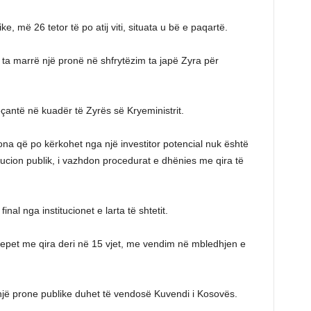
ke, më 26 tetor të po atij viti, situata u bë e paqartë.
 ta marrë një pronë në shfrytëzim ta japë Zyra për
çantë në kuadër të Zyrës së Kryeministrit.
ona që po kërkohet nga një investitor potencial nuk është
itucion publik, i vazhdon procedurat e dhënies me qira të
al nga institucionet e larta të shtetit.
ë jepet me qira deri në 15 vjet, me vendim në mbledhjen e
një prone publike duhet të vendosë Kuvendi i Kosovës.