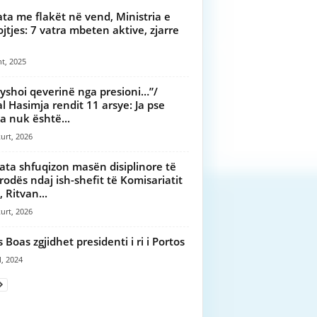
ata me flakët në vend, Ministria e
jtjes: 7 vatra mbeten aktive, zjarre
t, 2025
yshoi qeverinë nga presioni…”/
l Hasimja rendit 11 arsye: Ja pse
 nuk është...
urt, 2026
ata shfuqizon masën disiplinore të
 Prodës ndaj ish-shefit të Komisariatit
, Ritvan...
urt, 2026
s Boas zgjidhet presidenti i ri i Portos
l, 2024