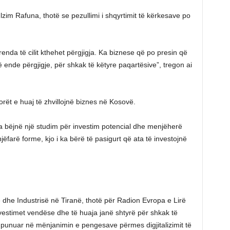
zim Rafuna, thotë se pezullimi i shqyrtimit të kërkesave po
enda të cilit kthehet përgjigja. Ka biznese që po presin që
ë ende përgjigje, për shkak të këtyre paqartësive”, tregon ai
itorët e huaj të zhvillojnë biznes në Kosovë.
ta bëjnë një studim për investim potencial dhe menjëherë
jëfarë forme, kjo i ka bërë të pasigurt që ata të investojnë
ë dhe Industrisë në Tiranë, thotë për Radion Evropa e Lirë
vestimet vendëse dhe të huaja janë shtyrë për shkak të
ë punuar në mënjanimin e pengesave përmes digjitalizimit të