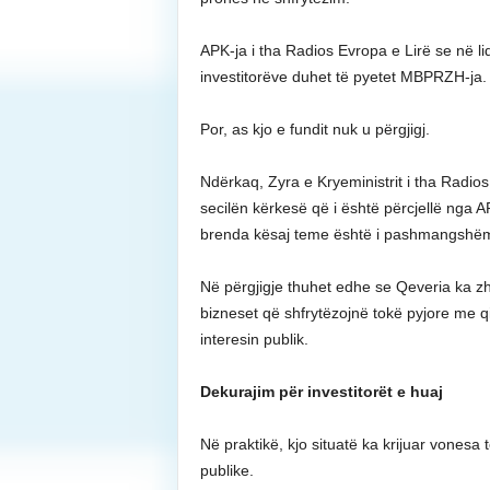
APK-ja i tha Radios Evropa e Lirë se në li
investitorëve duhet të pyetet MBPRZH-ja.
Por, as kjo e fundit nuk u përgjigj.
Ndërkaq, Zyra e Kryeministrit i tha Radios 
secilën kërkesë që i është përcjellë nga A
brenda kësaj teme është i pashmangshëm
Në përgjigje thuhet edhe se Qeveria ka zh
bizneset që shfrytëzojnë tokë pyjore me qi
interesin publik.
Dekurajim për investitorët e huaj
Në praktikë, kjo situatë ka krijuar vones
publike.