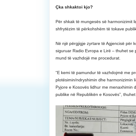
Çka shkaktoi kjo?
Për shkak të mungesës së harmonizimit lig
shfrytëzim të përkohshëm të tokave publi
Në një përgjigje zyrtare të Agjencisë për kë
siguruar Radio Evropa e Lirë – thuhet se 
mund të vazhdojë me procedurat.
“E kemi të pamundur të vazhdojmë me pr
plotësimin/ndryshimin dhe harmonizimin li
Pyjore e Kosovës lidhur me menaxhimin dh
publike në Republikën e Kosovës”, thuhet