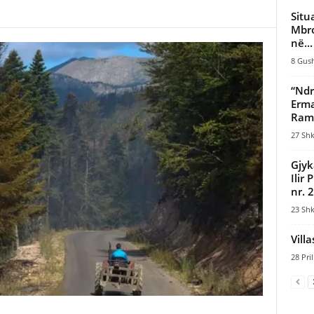
Situ
Mbro
në...
8 Gush
“Ndr
Erma
Rama
27 Shk
Gjyk
Ilir
nr. 2
23 Shk
Villa
28 Pril