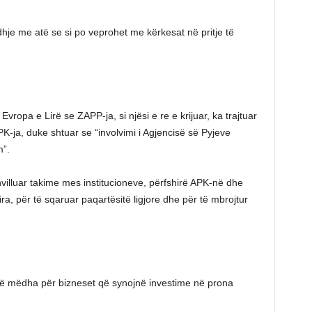
dhje me atë se si po veprohet me kërkesat në pritje të
Evropa e Lirë se ZAPP-ja, si njësi e re e krijuar, ka trajtuar
PK-ja, duke shtuar se “involvimi i Agjencisë së Pyjeve
”.
villuar takime mes institucioneve, përfshirë APK-në dhe
ra, për të sqaruar paqartësitë ligjore dhe për të mbrojtur
a të mëdha për bizneset që synojnë investime në prona