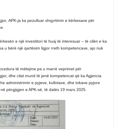
jor, APK-ja ka pezulluar shqyrtimin e kërkesave për
ke.
rkesën e një investitori të huaj të interesuar – të cilën e ka
pa u bërë një qartësim ligjor rreth kompetencave, ajo nuk
ocedura të mëtejme pa u marrë veprimet për
gjor, dhe cilat mund të jenë kompetencat që ka Agjencia
e administrimin e pyjeve, kullotave, dhe tokave pyjore
 në përgjigjen e APK-së, të datës 19 mars 2025.