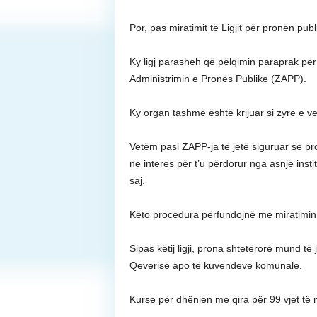
Por, pas miratimit të Ligjit për pronën publi
Ky ligj parasheh që pëlqimin paraprak për
Administrimin e Pronës Publike (ZAPP).
Ky organ tashmë është krijuar si zyrë e ve
Vetëm pasi ZAPP-ja të jetë siguruar se pr
në interes për t’u përdorur nga asnjë inst
saj.
Këto procedura përfundojnë me miratimin fin
Sipas këtij ligji, prona shtetërore mund t
Qeverisë apo të kuvendeve komunale.
Kurse për dhënien me qira për 99 vjet të 