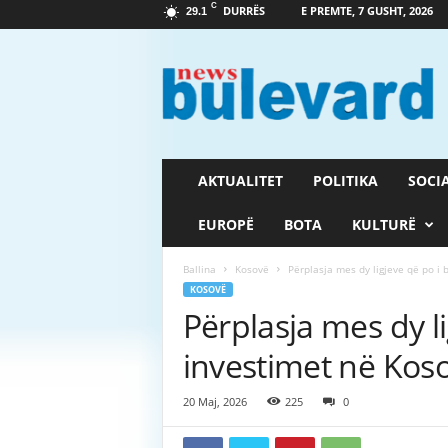
C
DURRËS
E PREMTE, 7 GUSHT, 2026
29.1
G
a
z
e
t
a
B
AKTUALITET
POLITIKA
SOCI
u
l
EUROPË
BOTA
KULTURË
e
v
Ballina
Kosovë
Përplasja mes dy ligjeve që po i 
a
KOSOVË
r
Përplasja mes dy li
d
investimet në Kos
20 Maj, 2026
225
0