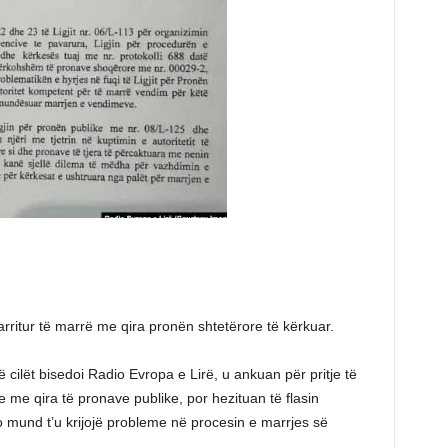
a arritur të marrë me qira pronën shtetërore të kërkuar.
të cilët bisedoi Radio Evropa e Lirë, u ankuan për pritje të
 me qira të pronave publike, por hezituan të flasin
kjo mund t’u krijojë probleme në procesin e marrjes së