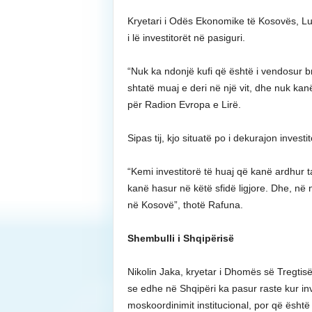
Kryetari i Odës Ekonomike të Kosovës, Lul
i lë investitorët në pasiguri.
“Nuk ka ndonjë kufi që është i vendosur br
shtatë muaj e deri në një vit, dhe nuk kan
për Radion Evropa e Lirë.
Sipas tij, kjo situatë po i dekurajon invest
“Kemi investitorë të huaj që kanë ardhur 
kanë hasur në këtë sfidë ligjore. Dhe, në n
në Kosovë”, thotë Rafuna.
Shembulli i Shqipërisë
Nikolin Jaka, kryetar i Dhomës së Tregtis
se edhe në Shqipëri ka pasur raste kur in
moskoordinimit institucional, por që ësht