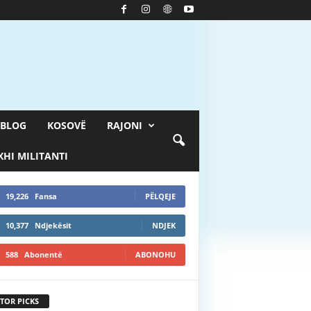
BLOG
KOSOVË
RAJONI
HI MILITANTI
19,226
Fansa
PËLQEJE
10,377
Ndjekësit
NDJEK
588
Abonentë
ABONOHU
TOR PICKS