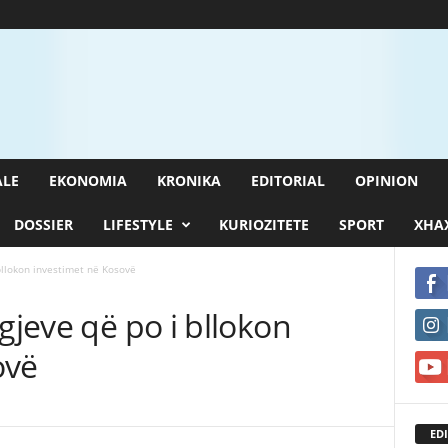
ALE
EKONOMIA
KRONIKA
EDITORIAL
OPINION
DOSSIER
LIFESTYLE
KURIOZITETE
SPORT
XHAX
bllokon investimet në Kosovë
gjeve që po i bllokon
ovë
EDI